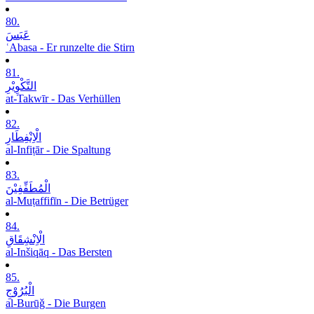
80.
عَبَسَ
ʿAbasa - Er runzelte die Stirn
81.
التَّکْوِیْرِ
at-Takwīr - Das Verhüllen
82.
الْاِنْفِطَارِ
al-Infiṭār - Die Spaltung
83.
الْمُطَفِّفِیْنَ
al-Muṭaffifīn - Die Betrüger
84.
الْاِنْشِقَاقِ
al-Inšiqāq - Das Bersten
85.
الْبُرُوْجِ
al-Burūǧ - Die Burgen