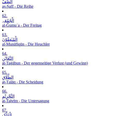
الصَّفِّ
aṣ-Ṣaff - Die Reihe
62.
الْجُمُعَۃِ
al-Ǧumuʿa - Der Freitag
63.
الْمُنٰفِقُوْنَ
al-Munāfiqūn - Die Heuchler
64.
التَّغَابُنِ
at-Taġābun - Der gegenseitige Verlust (und Gewinn)
65.
الطَّلَاقِ
aṭ-Ṭalāq - Die Scheidung
66.
التَّحْرِیْمِ
at-Taḥrīm - Die Untersagung
67.
الْمُلْکِ