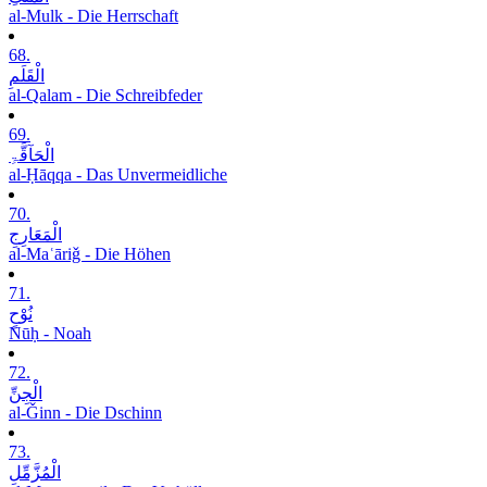
al-Mulk - Die Herrschaft
68.
الْقَلَمِ
al-Qalam - Die Schreibfeder
69.
الْحَآقَّۃِ
al-Ḥāqqa - Das Unvermeidliche
70.
الْمَعَارِجِ
al-Maʿāriǧ - Die Höhen
71.
نُوْحٍ
Nūḥ - Noah
72.
الْجِنِّ
al-Ǧinn - Die Dschinn
73.
الْمُزَّمِّلِ