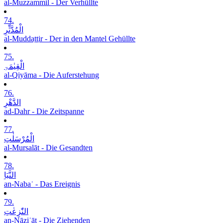
al-Muzzammil - Der Verhüllte
74.
الْمُدَّثِّرِ
al-Muddaṯṯir - Der in den Mantel Gehüllte
75.
الْقِیٰمَۃِ
al-Qiyāma - Die Auferstehung
76.
الدَّھْرِ
ad-Dahr - Die Zeitspanne
77.
الْمُرْسَلٰتِ
al-Mursalāt - Die Gesandten
78.
النَّبَاِ
an-Nabaʾ - Das Ereignis
79.
النّٰزِعٰتِ
an-Nāziʿāt - Die Ziehenden