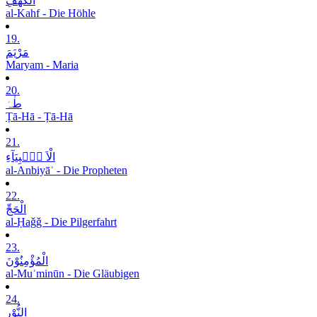
الْکَھْفِ
al-Kahf - Die Höhle
19.
مَرْیَمَ
Maryam - Maria
20.
طٰہٰ
Ṭā-Hā - Ṭā-Hā
21.
الْاَ نۡۢبِیَآءِ
al-Anbiyāʾ - Die Propheten
22.
الْحَجِّ
al-Ḥaǧǧ - Die Pilgerfahrt
23.
الْمُؤْمِنُوْنَ
al-Muʾminūn - Die Gläubigen
24.
النُّوْرِ