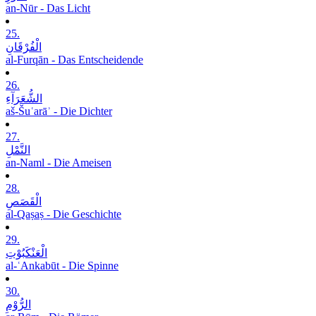
an-Nūr - Das Licht
25.
الْفُرْقَانِ
al-Furqān - Das Entscheidende
26.
الشُّعَرَآءِ
aš-Šuʿarāʾ - Die Dichter
27.
النَّمْلِ
an-Naml - Die Ameisen
28.
الْقَصَصِ
al-Qaṣaṣ - Die Geschichte
29.
الْعَنْکَبُوْتِ
al-ʿAnkabūt - Die Spinne
30.
الرُّوْمِ