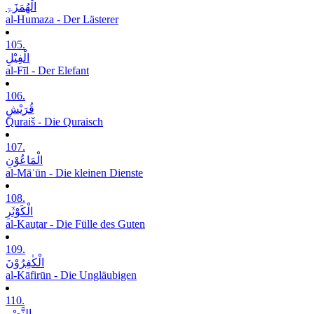
الْھُمَزَۃِ
al-Humaza - Der Lästerer
105.
الْفِیْلِ
al-Fīl - Der Elefant
106.
قُرَیْشٍ
Quraiš - Die Quraisch
107.
الْمَاعُوْنِ
al-Māʿūn - Die kleinen Dienste
108.
الْکَوْثَرِ
al-Kauṯar - Die Fülle des Guten
109.
الْکٰفِرُوْنَ
al-Kāfirūn - Die Ungläubigen
110.
النَّصْرِ