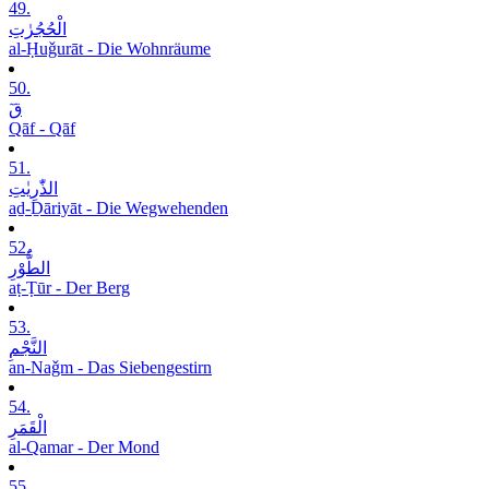
49.
الْحُجُرٰتِ
al-Ḥuǧurāt - Die Wohnräume
50.
قٓ
Qāf - Qāf
51.
الذّٰرِیٰتِ
aḏ-Ḏāriyāt - Die Wegwehenden
52.
الطُّوْرِ
aṭ-Ṭūr - Der Berg
53.
النَّجْمِ
an-Naǧm - Das Siebengestirn
54.
الْقَمَرِ
al-Qamar - Der Mond
55.