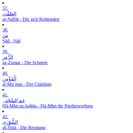
37.
الصّٰٓفّٰتِ
aṣ-Ṣāffāt - Die sich Reihenden
38.
صٓ
Ṣād - Ṣād
39.
الزُّمَرِ
az-Zumar - Die Scharen
40.
الْمُؤْمِنِ
al-Muʾmin - Der Gläubige
41.
حٰمٓ السَّجْدَۃِ
Ḥā-Mīm as-Saǧda - Ḥā-Mīm die Niederwerfung
42.
الشُّوْرٰی
aš-Šūrā - Die Beratung