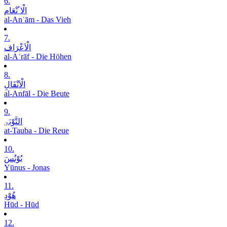
6.
الْاٴنْعَام
al-Anʿām - Das Vieh
7.
الْاَعْرَاف
al-Aʿrāf - Die Höhen
8.
الْاَنْفَالِ
al-Anfāl - Die Beute
9.
التَّوْبَۃِ
at-Tauba - Die Reue
10.
یُوْنُسَ
Yūnus - Jonas
11.
ھُوْدِ
Hūd - Hūd
12.