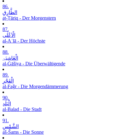
86.
الطَّارِقِ
aṭ-Ṭāriq - Der Morgenstern
87.
الْاَعْلٰی
al-Aʿlā - Der Höchste
88.
الْغَاشِیَۃِ
al-Ġāšiya - Die Überwältigende
89.
الْفَجْرِ
al-Faǧr - Die Morgendämmerung
90.
الْبَلَدِ
al-Balad - Die Stadt
91.
الشَّمْسِ
aš-Šams - Die Sonne