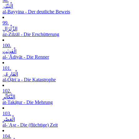
98.
الْبَیِّنَۃِ
al-Bayyina - Der deutliche Beweis
99.
الزِّلْزَالِ
az-Zilzāl - Die Erschütterung
100.
الْعٰدِیٰتِ
al-ʿĀdiyāt - Die Renner
101.
الْقَارِعَۃِ
al-Qāriʿa - Die Katastrophe
102.
التَّکاَثُرِ
at-Takāṯur - Die Mehrung
103.
الْعَصْرِ
al-ʿAṣr - Die (flüchtige) Zeit
104.