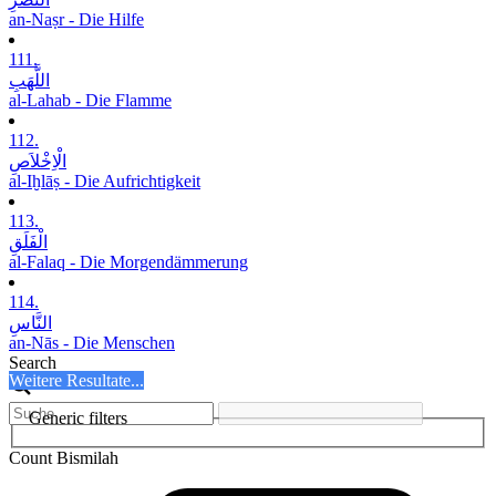
an-Naṣr - Die Hilfe
111.
اللَّھَبِ
al-Lahab - Die Flamme
112.
الْاِخْلاَصِ
al-Iḫlāṣ - Die Aufrichtigkeit
113.
الْفَلَقِ
al-Falaq - Die Morgendämmerung
114.
النَّاسِ
an-Nās - Die Menschen
Search
Weitere Resultate...
Generic filters
Count Bismilah