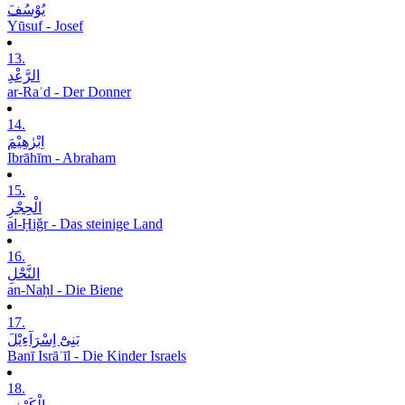
یُوْسُفَ
Yūsuf - Josef
13.
الرَّعْدِ
ar-Raʿd - Der Donner
14.
اِبْرٰھِیْمَ
Ibrāhīm - Abraham
15.
الْحِجْرِ
al-Ḥiǧr - Das steinige Land
16.
النَّحْلِ
an-Naḥl - Die Biene
17.
بَنِیْٓ اِسْرَآءِیْلَ
Banī Isrāʾīl - Die Kinder Israels
18.