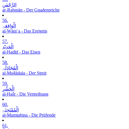
الرَّحْمٰنِ
ar-Raḥmān - Der Gnadenreiche
56.
الْوَاقِعَۃِ
al-Wāqiʿa - Das Ereignis
57.
الْحَدِیْدِ
al-Ḥadīd - Das Eisen
58.
الْمُجَادَلَۃِ
al-Muǧādala - Der Streit
59.
الْحَشْرِ
al-Ḥašr - Die Vertreibung
60.
الْمُمْتَحِنَۃِ
al-Mumtaḥina - Die Prüfende
61.