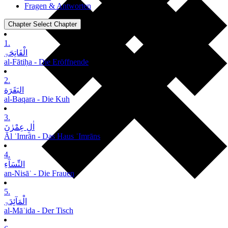
Fragen & Antworten
Chapter
Select Chapter
1.
الْفَاتِحَۃِ
al-Fātiḥa - Die Eröffnende
2.
البَقَرَة
al-Baqara - Die Kuh
3.
اٰلِ عِمْرٰنَ
Āl ʿImrān - Das Haus ʿImrāns
4.
النِّسَآءِ
an-Nisāʾ - Die Frauen
5.
الْمَآئِدَۃِ
al-Māʾida - Der Tisch