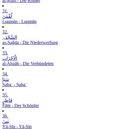
ar-Rūm - Die Römer
31.
لُقْمٰنَ
Luqmān - Luqmān
32.
السَّجْدَۃِ
as-Saǧda - Die Niederwerfung
33.
الْاَحْزَابِ
al-Aḥzāb - Die Verbündeten
34.
سَبَاٍ
Sabaʾ - Sabaʾ
35.
فَاطِرٍ
Fāṭir - Der Schöpfer
36.
یٰسٓ
Yā-Sīn - Yā-Sīn