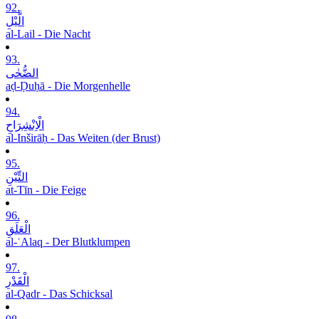
92.
الَّیْلِ
al-Lail - Die Nacht
93.
الضُّحٰی
aḍ-Ḍuḥā - Die Morgenhelle
94.
الْاِنْشِرَاحِ
al-Inširāḥ - Das Weiten (der Brust)
95.
التِّیْنِ
at-Tīn - Die Feige
96.
الْعَلَقِ
al-ʿAlaq - Der Blutklumpen
97.
الْقَدْرِ
al-Qadr - Das Schicksal