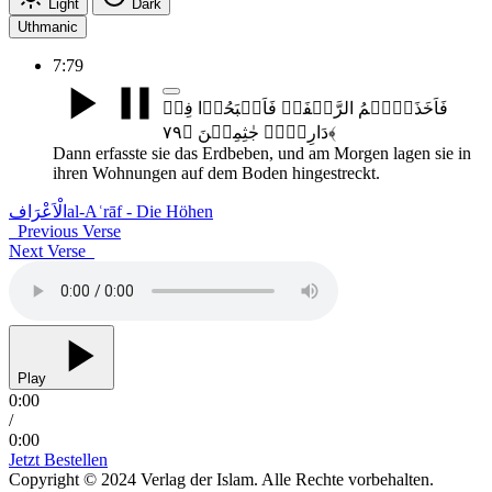
Light
Dark
Uthmanic
7:79
فَاَخَذَتۡہُمُ الرَّجۡفَۃُ فَاَصۡبَحُوۡا فِیۡ
دَارِہِمۡ جٰثِمِیۡنَ ﴿۷۹﴾
Dann erfasste sie das Erdbeben, und am Morgen lagen sie in
ihren Wohnungen auf dem Boden hingestreckt.
الْاَعْرَاف
al-Aʿrāf - Die Höhen
Previous Verse
Next Verse
Play
0:00
/
0:00
Jetzt Bestellen
Copyright © 2024 Verlag der Islam. Alle Rechte vorbehalten.