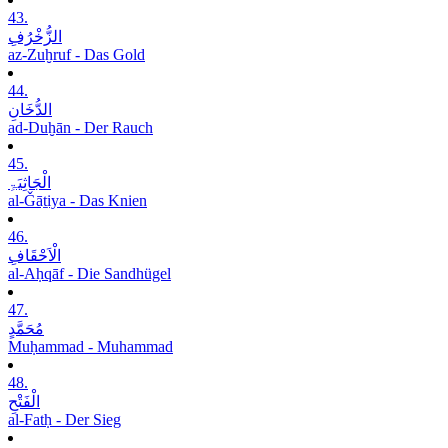
43.
الزُّخْرُفِ
az-Zuḫruf - Das Gold
44.
الدُّخَانِ
ad-Duḫān - Der Rauch
45.
الْجَاثِیَۃِ
al-Ǧāṯiya - Das Knien
46.
الْاَحْقَافِ
al-Aḥqāf - Die Sandhügel
47.
مُحَمَّدٍ
Muḥammad - Muhammad
48.
الْفَتْحِ
al-Fatḥ - Der Sieg