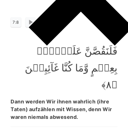
7:8
فَلَنَقُصَّنَّ عَلَیۡہِمۡ
بِعِلۡمٍ وَّمَا کُنَّا غَآئِبِیۡنَ
﴿۸﴾
Dann werden Wir ihnen wahrlich (ihre
Taten) aufzählen mit Wissen, denn Wir
waren niemals abwesend.