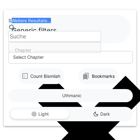
Skip
to
content
Search
Weitere Resultate...
Generic filters
Chapter
Select Chapter
Count Bismilah
Bookmarks
Uthmanic
Light
Dark