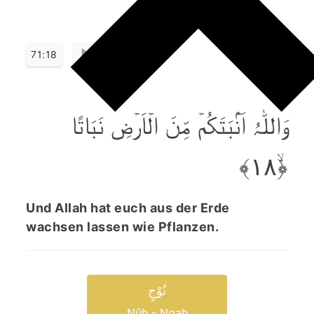
71:18
وَاللّٰہُ اَنۡۢبَتَکُمۡ مِّنَ الۡاَرۡضِ نَبَاتًا
﴿ۙ۱۸﴾
Und Allah hat euch aus der Erde
wachsen lassen wie Pflanzen.
نُوْحٍ
Nūḥ - Noah