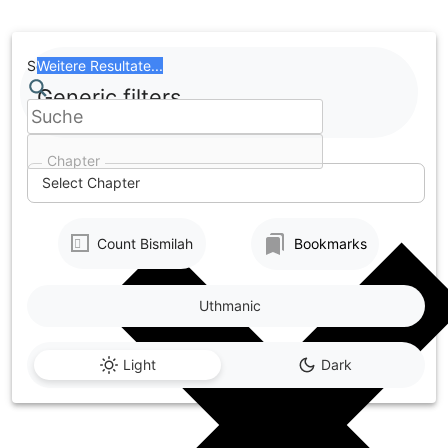
Skip
to
content
Search
Weitere Resultate...
Generic filters
Chapter
Select Chapter
Count Bismilah
Bookmarks
Uthmanic
Light
Dark