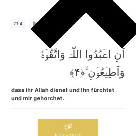
71:4
اَنِ اعۡبُدُوا اللّٰہَ وَاتَّقُوۡہُ
وَاَطِیۡعُوۡنِ ۙ﴿۴﴾
dass ihr Allah dienet und Ihn fürchtet
und mir gehorchet.
نُوْحٍ
Nūḥ - Noah