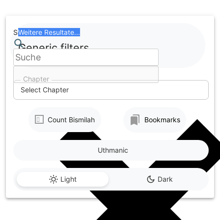
Skip
to
content
Search
Weitere Resultate...
Generic filters
Chapter
Select Chapter
Count Bismilah
Bookmarks
Uthmanic
Light
Dark