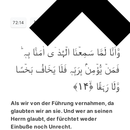
72:14
وَّاَنَّا لَمَّا سَمِعۡنَا الۡہُدٰۤی اٰمَنَّا بِہٖ ؕ
فَمَنۡ یُّؤۡمِنۡۢ بِرَبِّہٖ فَلَا یَخَافُ بَخۡسًا
وَّلَا رَہَقًا ﴿ۙ۱۴﴾
Als wir von der Führung vernahmen, da
glaubten wir an sie. Und wer an seinen
Herrn glaubt, der fürchtet weder
Einbuße noch Unrecht.