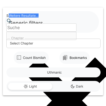
Skip
to
content
Search
Weitere Resultate...
Generic filters
Chapter
Select Chapter
Count Bismilah
Bookmarks
Uthmanic
Light
Dark