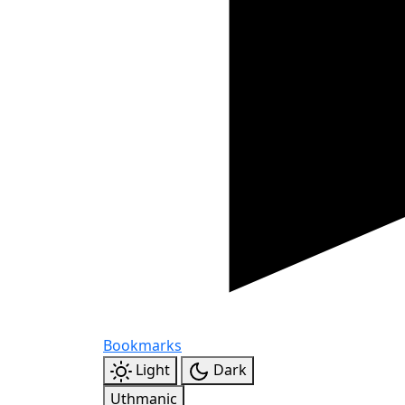
Bookmarks
Light
Dark
Uthmanic