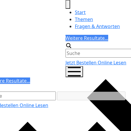
Start
Themen
Fragen & Antworten
Search
Weitere Resultate...
Generic filters
Jetzt Bestellen
Online Lesen
ch
re Resultate...
ric filters
 Bestellen
Online Lesen