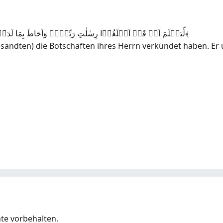
لِّیَعۡلَمَ اَنۡ قَدۡ اَبۡلَغُوۡا رِسٰلٰتِ رَبِّہِمۡ وَاَحَاطَ بِمَا لَدَیۡہِمۡ وَاَحۡصٰی کُلَّ شَیۡءٍ عَدَدًا ﴿٪۲۹﴾
esandten) die Botschaften ihres Herrn verkündet haben. Er um
hte vorbehalten.