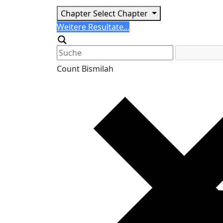
Chapter
Select Chapter
Search
Weitere Resultate...
Generic filters
Count Bismilah