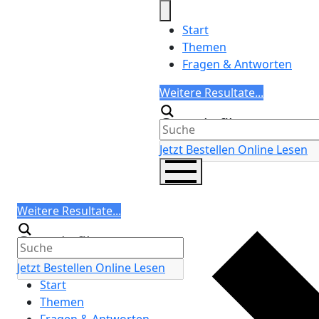
Skip
to
Start
content
Themen
Fragen & Antworten
Search
Weitere Resultate...
Generic filters
Jetzt Bestellen
Online Lesen
Search
Weitere Resultate...
Generic filters
Jetzt Bestellen
Online Lesen
Start
Themen