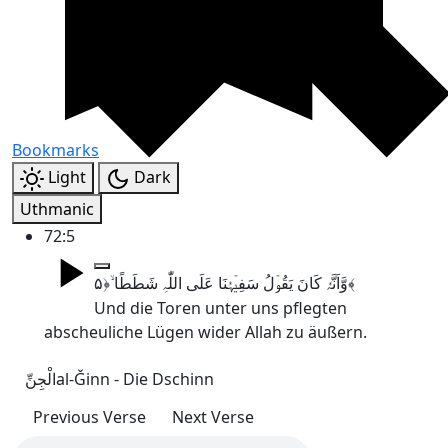
Bookmarks
Light
Dark
Uthmanic
72:5
وَّاَنَّہٗ کَانَ یَقُوۡلُ سَفِیۡہُنَا عَلَی اللّٰہِ شَطَطًا ۙ﴿۵﴾
Und die Toren unter uns pflegten
abscheuliche Lügen wider Allah zu äußern.
الْجِنِّ
al-Ǧinn - Die Dschinn
Previous Verse
Next Verse