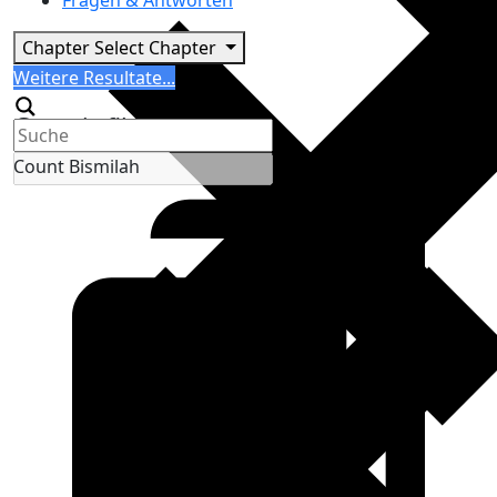
Fragen & Antworten
Chapter
Select Chapter
Search
Weitere Resultate...
Generic filters
Count Bismilah