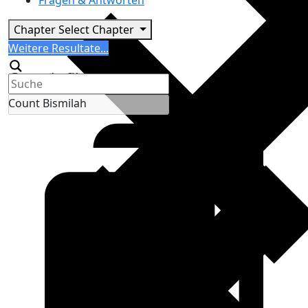
Fragen & Antworten
Chapter
Select Chapter
Search
Weitere Resultate...
Generic filters
Count Bismilah