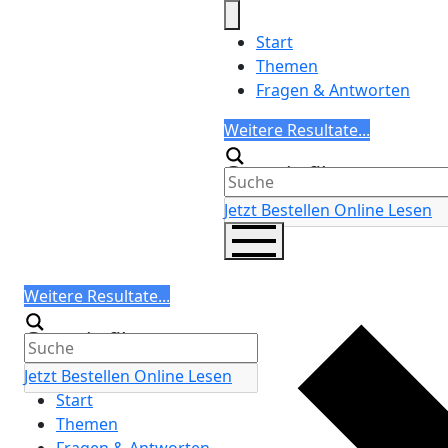
Skip
to
Start
content
Themen
Fragen & Antworten
Search
Weitere Resultate...
Generic filters
Jetzt Bestellen
Online Lesen
Search
Weitere Resultate...
Generic filters
Jetzt Bestellen
Online Lesen
Start
Themen