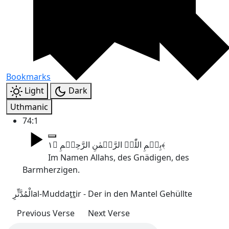
Bookmarks
Light
Dark
Uthmanic
74:1
بِسۡمِ اللّٰہِ الرَّحۡمٰنِ الرَّحِیۡمِ ﴿۱﴾
Im Namen Allahs, des Gnädigen, des
Barmherzigen.
الْمُدَّثِّرِ
al-Muddaṯṯir - Der in den Mantel Gehüllte
Previous Verse
Next Verse