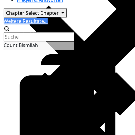
Fragen & Antworten
Chapter
Select Chapter
Search
Weitere Resultate...
Generic filters
Count Bismilah