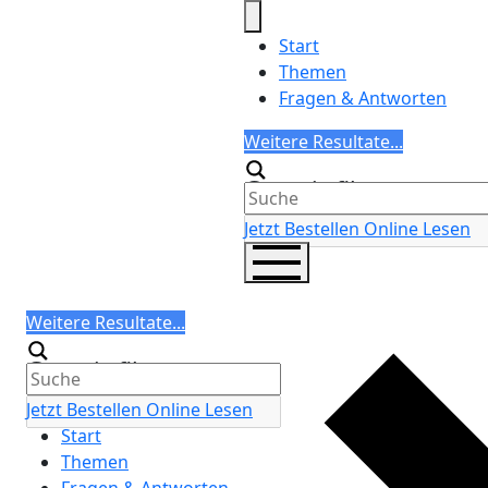
Skip
to
Start
content
Themen
Fragen & Antworten
Search
Weitere Resultate...
Generic filters
Jetzt Bestellen
Online Lesen
Search
Weitere Resultate...
Generic filters
Jetzt Bestellen
Online Lesen
Start
Themen