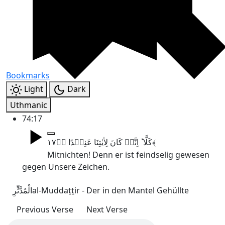
Bookmarks
Light
Dark
Uthmanic
74:17
کَلَّا ؕ اِنَّہٗ کَانَ لِاٰیٰتِنَا عَنِیۡدًا ﴿ؕ۱۷﴾
Mitnichten! Denn er ist feindselig gewesen
gegen Unsere Zeichen.
الْمُدَّثِّرِ
al-Muddaṯṯir - Der in den Mantel Gehüllte
Previous Verse
Next Verse