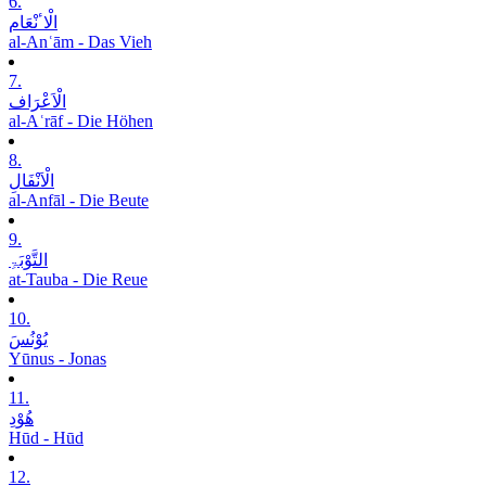
6.
الْاٴنْعَام
al-Anʿām - Das Vieh
7.
الْاَعْرَاف
al-Aʿrāf - Die Höhen
8.
الْاَنْفَالِ
al-Anfāl - Die Beute
9.
التَّوْبَۃِ
at-Tauba - Die Reue
10.
یُوْنُسَ
Yūnus - Jonas
11.
ھُوْدِ
Hūd - Hūd
12.