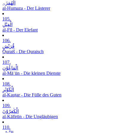
الْھُمَزَۃِ
al-Humaza - Der Lästerer
105.
الْفِیْلِ
al-Fīl - Der Elefant
106.
قُرَیْشٍ
Quraiš - Die Quraisch
107.
الْمَاعُوْنِ
al-Māʿūn - Die kleinen Dienste
108.
الْکَوْثَرِ
al-Kauṯar - Die Fülle des Guten
109.
الْکٰفِرُوْنَ
al-Kāfirūn - Die Ungläubigen
110.
النَّصْرِ