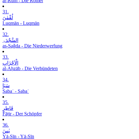
ar-Rūm - Die Römer
31.
لُقْمٰنَ
Luqmān - Luqmān
32.
السَّجْدَۃِ
as-Saǧda - Die Niederwerfung
33.
الْاَحْزَابِ
al-Aḥzāb - Die Verbündeten
34.
سَبَاٍ
Sabaʾ - Sabaʾ
35.
فَاطِرٍ
Fāṭir - Der Schöpfer
36.
یٰسٓ
Yā-Sīn - Yā-Sīn