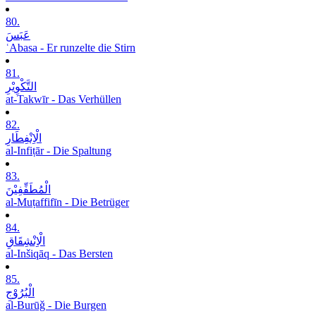
80.
عَبَسَ
ʿAbasa - Er runzelte die Stirn
81.
التَّکْوِیْرِ
at-Takwīr - Das Verhüllen
82.
الْاِنْفِطَارِ
al-Infiṭār - Die Spaltung
83.
الْمُطَفِّفِیْنَ
al-Muṭaffifīn - Die Betrüger
84.
الْاِنْشِقَاقِ
al-Inšiqāq - Das Bersten
85.
الْبُرُوْجِ
al-Burūǧ - Die Burgen