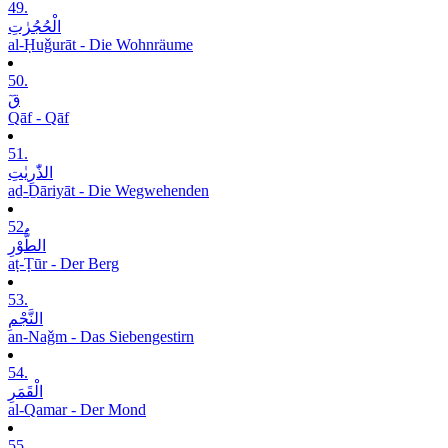
49.
الْحُجُرٰتِ
al-Ḥuǧurāt - Die Wohnräume
50.
قٓ
Qāf - Qāf
51.
الذّٰرِیٰتِ
aḏ-Ḏāriyāt - Die Wegwehenden
52.
الطُّوْرِ
aṭ-Ṭūr - Der Berg
53.
النَّجْمِ
an-Naǧm - Das Siebengestirn
54.
الْقَمَرِ
al-Qamar - Der Mond
55.