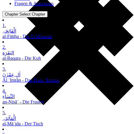
Fragen & Antworten
Chapter
Select Chapter
1.
الْفَاتِحَۃِ
al-Fātiḥa - Die Eröffnende
2.
البَقَرَة
al-Baqara - Die Kuh
3.
اٰلِ عِمْرٰنَ
Āl ʿImrān - Das Haus ʿImrāns
4.
النِّسَآءِ
an-Nisāʾ - Die Frauen
5.
الْمَآئِدَۃِ
al-Māʾida - Der Tisch