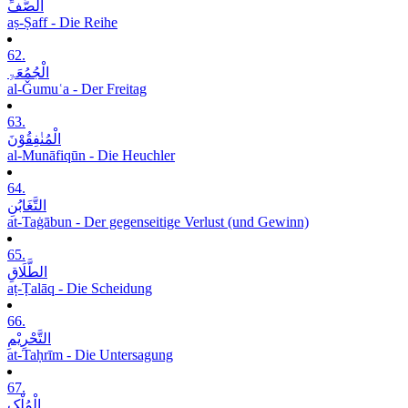
الصَّفِّ
aṣ-Ṣaff - Die Reihe
62.
الْجُمُعَۃِ
al-Ǧumuʿa - Der Freitag
63.
الْمُنٰفِقُوْنَ
al-Munāfiqūn - Die Heuchler
64.
التَّغَابُنِ
at-Taġābun - Der gegenseitige Verlust (und Gewinn)
65.
الطَّلَاقِ
aṭ-Ṭalāq - Die Scheidung
66.
التَّحْرِیْمِ
at-Taḥrīm - Die Untersagung
67.
الْمُلْکِ