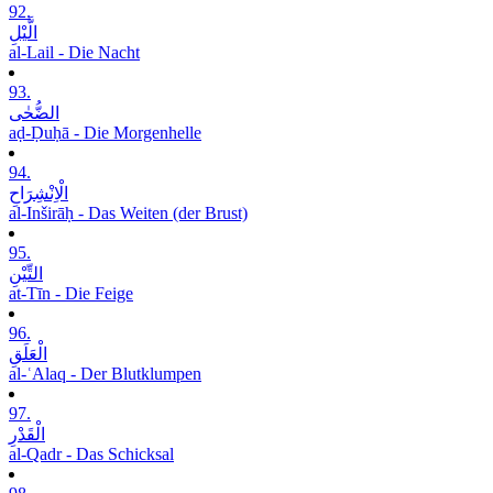
92.
الَّیْلِ
al-Lail - Die Nacht
93.
الضُّحٰی
aḍ-Ḍuḥā - Die Morgenhelle
94.
الْاِنْشِرَاحِ
al-Inširāḥ - Das Weiten (der Brust)
95.
التِّیْنِ
at-Tīn - Die Feige
96.
الْعَلَقِ
al-ʿAlaq - Der Blutklumpen
97.
الْقَدْرِ
al-Qadr - Das Schicksal