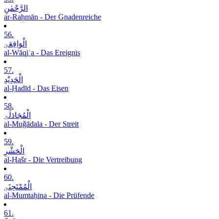
الرَّحْمٰنِ
ar-Raḥmān - Der Gnadenreiche
56.
الْوَاقِعَۃِ
al-Wāqiʿa - Das Ereignis
57.
الْحَدِیْدِ
al-Ḥadīd - Das Eisen
58.
الْمُجَادَلَۃِ
al-Muǧādala - Der Streit
59.
الْحَشْرِ
al-Ḥašr - Die Vertreibung
60.
الْمُمْتَحِنَۃِ
al-Mumtaḥina - Die Prüfende
61.