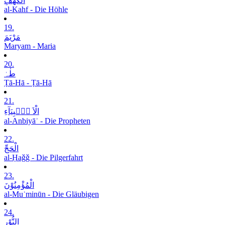
الْکَھْفِ
al-Kahf - Die Höhle
19.
مَرْیَمَ
Maryam - Maria
20.
طٰہٰ
Ṭā-Hā - Ṭā-Hā
21.
الْاَ نۡۢبِیَآءِ
al-Anbiyāʾ - Die Propheten
22.
الْحَجِّ
al-Ḥaǧǧ - Die Pilgerfahrt
23.
الْمُؤْمِنُوْنَ
al-Muʾminūn - Die Gläubigen
24.
النُّوْرِ