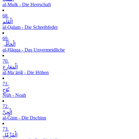
al-Mulk - Die Herrschaft
68.
الْقَلَمِ
al-Qalam - Die Schreibfeder
69.
الْحَآقَّۃِ
al-Ḥāqqa - Das Unvermeidliche
70.
الْمَعَارِجِ
al-Maʿāriǧ - Die Höhen
71.
نُوْحٍ
Nūḥ - Noah
72.
الْجِنِّ
al-Ǧinn - Die Dschinn
73.
الْمُزَّمِّلِ