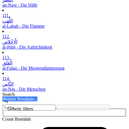
an-Naṣr - Die Hilfe
111.
اللَّھَبِ
al-Lahab - Die Flamme
112.
الْاِخْلاَصِ
al-Iḫlāṣ - Die Aufrichtigkeit
113.
الْفَلَقِ
al-Falaq - Die Morgendämmerung
114.
النَّاسِ
an-Nās - Die Menschen
Search
Weitere Resultate...
Generic filters
Count Bismilah