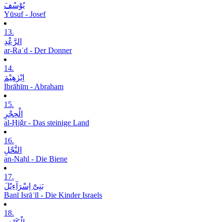
یُوْسُفَ
Yūsuf - Josef
13.
الرَّعْدِ
ar-Raʿd - Der Donner
14.
اِبْرٰھِیْمَ
Ibrāhīm - Abraham
15.
الْحِجْرِ
al-Ḥiǧr - Das steinige Land
16.
النَّحْلِ
an-Naḥl - Die Biene
17.
بَنِیْٓ اِسْرَآءِیْلَ
Banī Isrāʾīl - Die Kinder Israels
18.