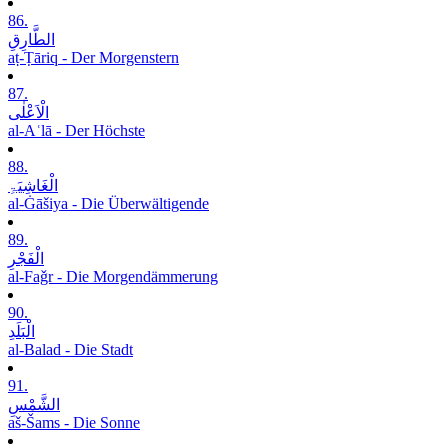
86.
الطَّارِقِ
aṭ-Ṭāriq - Der Morgenstern
87.
الْاَعْلٰی
al-Aʿlā - Der Höchste
88.
الْغَاشِیَۃِ
al-Ġāšiya - Die Überwältigende
89.
الْفَجْرِ
al-Faǧr - Die Morgendämmerung
90.
الْبَلَدِ
al-Balad - Die Stadt
91.
الشَّمْسِ
aš-Šams - Die Sonne