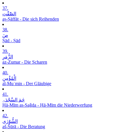
37.
الصّٰٓفّٰتِ
aṣ-Ṣāffāt - Die sich Reihenden
38.
صٓ
Ṣād - Ṣād
39.
الزُّمَرِ
az-Zumar - Die Scharen
40.
الْمُؤْمِنِ
al-Muʾmin - Der Gläubige
41.
حٰمٓ السَّجْدَۃِ
Ḥā-Mīm as-Saǧda - Ḥā-Mīm die Niederwerfung
42.
الشُّوْرٰی
aš-Šūrā - Die Beratung