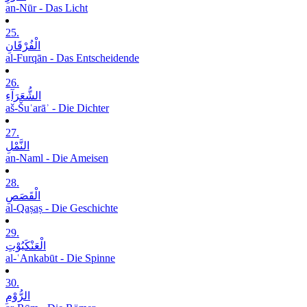
an-Nūr - Das Licht
25.
الْفُرْقَانِ
al-Furqān - Das Entscheidende
26.
الشُّعَرَآءِ
aš-Šuʿarāʾ - Die Dichter
27.
النَّمْلِ
an-Naml - Die Ameisen
28.
الْقَصَصِ
al-Qaṣaṣ - Die Geschichte
29.
الْعَنْکَبُوْتِ
al-ʿAnkabūt - Die Spinne
30.
الرُّوْمِ