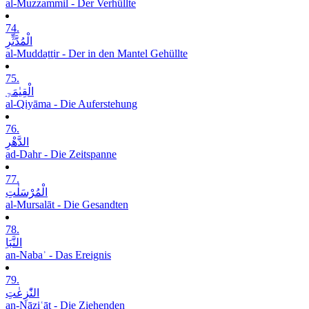
al-Muzzammil - Der Verhüllte
74.
الْمُدَّثِّرِ
al-Muddaṯṯir - Der in den Mantel Gehüllte
75.
الْقِیٰمَۃِ
al-Qiyāma - Die Auferstehung
76.
الدَّھْرِ
ad-Dahr - Die Zeitspanne
77.
الْمُرْسَلٰتِ
al-Mursalāt - Die Gesandten
78.
النَّبَاِ
an-Nabaʾ - Das Ereignis
79.
النّٰزِعٰتِ
an-Nāziʿāt - Die Ziehenden