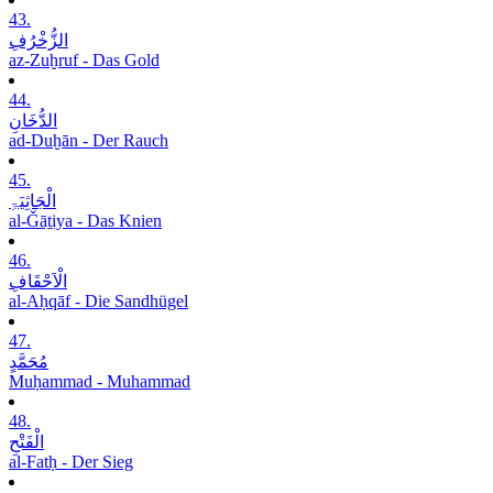
43.
الزُّخْرُفِ
az-Zuḫruf - Das Gold
44.
الدُّخَانِ
ad-Duḫān - Der Rauch
45.
الْجَاثِیَۃِ
al-Ǧāṯiya - Das Knien
46.
الْاَحْقَافِ
al-Aḥqāf - Die Sandhügel
47.
مُحَمَّدٍ
Muḥammad - Muhammad
48.
الْفَتْحِ
al-Fatḥ - Der Sieg