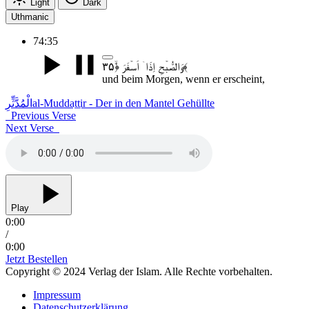
Light
Dark
Uthmanic
74:35
وَالصُّبۡحِ اِذَاۤ اَسۡفَرَ ﴿ۙ۳۵﴾
und beim Morgen, wenn er erscheint,
الْمُدَّثِّرِ
al-Muddaṯṯir - Der in den Mantel Gehüllte
Previous Verse
Next Verse
Play
0:00
/
0:00
Jetzt Bestellen
Copyright © 2024 Verlag der Islam. Alle Rechte vorbehalten.
Impressum
Datenschutzerklärung