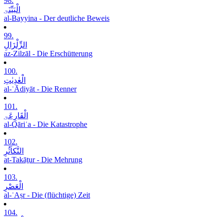
98.
الْبَیِّنَۃِ
al-Bayyina - Der deutliche Beweis
99.
الزِّلْزَالِ
az-Zilzāl - Die Erschütterung
100.
الْعٰدِیٰتِ
al-ʿĀdiyāt - Die Renner
101.
الْقَارِعَۃِ
al-Qāriʿa - Die Katastrophe
102.
التَّکاَثُرِ
at-Takāṯur - Die Mehrung
103.
الْعَصْرِ
al-ʿAṣr - Die (flüchtige) Zeit
104.