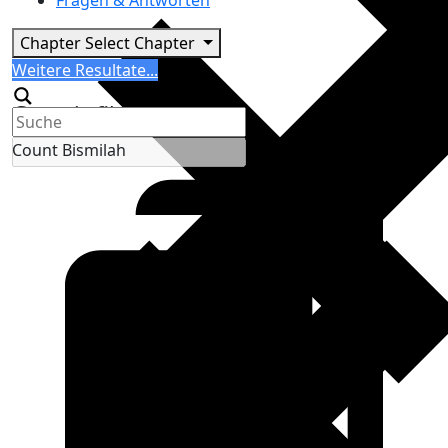
Fragen & Antworten
Chapter
Select Chapter
Search
Weitere Resultate...
Generic filters
Count Bismilah