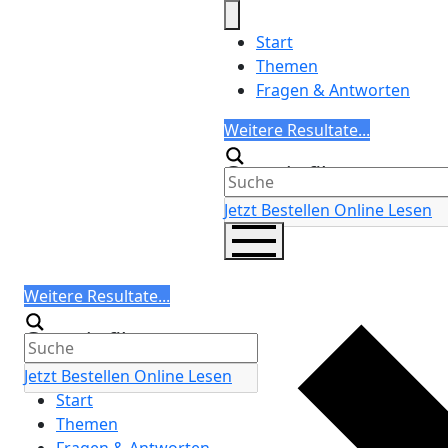
Skip
to
Start
content
Themen
Fragen & Antworten
Search
Weitere Resultate...
Generic filters
Jetzt Bestellen
Online Lesen
Search
Weitere Resultate...
Generic filters
Jetzt Bestellen
Online Lesen
Start
Themen