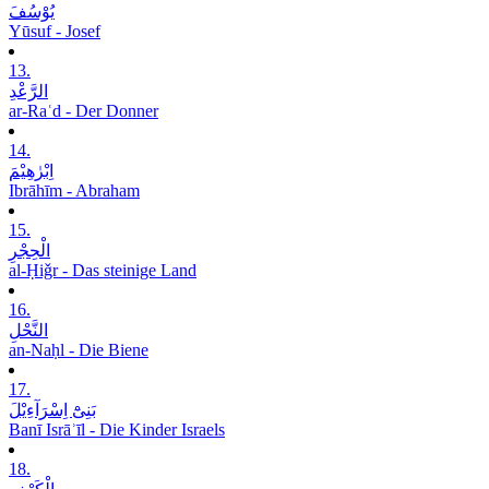
یُوْسُفَ
Yūsuf - Josef
13.
الرَّعْدِ
ar-Raʿd - Der Donner
14.
اِبْرٰھِیْمَ
Ibrāhīm - Abraham
15.
الْحِجْرِ
al-Ḥiǧr - Das steinige Land
16.
النَّحْلِ
an-Naḥl - Die Biene
17.
بَنِیْٓ اِسْرَآءِیْلَ
Banī Isrāʾīl - Die Kinder Israels
18.