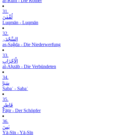
ar-Rūm - Die Römer
31.
لُقْمٰنَ
Luqmān - Luqmān
32.
السَّجْدَۃِ
as-Saǧda - Die Niederwerfung
33.
الْاَحْزَابِ
al-Aḥzāb - Die Verbündeten
34.
سَبَاٍ
Sabaʾ - Sabaʾ
35.
فَاطِرٍ
Fāṭir - Der Schöpfer
36.
یٰسٓ
Yā-Sīn - Yā-Sīn