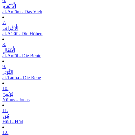
6.
الْاٴنْعَام
al-Anʿām - Das Vieh
7.
الْاَعْرَاف
al-Aʿrāf - Die Höhen
8.
الْاَنْفَالِ
al-Anfāl - Die Beute
9.
التَّوْبَۃِ
at-Tauba - Die Reue
10.
یُوْنُسَ
Yūnus - Jonas
11.
ھُوْدِ
Hūd - Hūd
12.