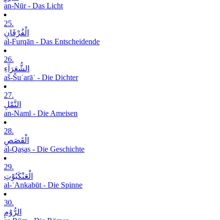
an-Nūr - Das Licht
25.
الْفُرْقَانِ
al-Furqān - Das Entscheidende
26.
الشُّعَرَآءِ
aš-Šuʿarāʾ - Die Dichter
27.
النَّمْلِ
an-Naml - Die Ameisen
28.
الْقَصَصِ
al-Qaṣaṣ - Die Geschichte
29.
الْعَنْکَبُوْتِ
al-ʿAnkabūt - Die Spinne
30.
الرُّوْمِ