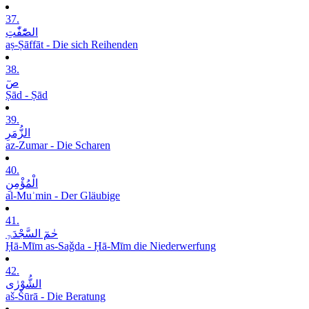
37.
الصّٰٓفّٰتِ
aṣ-Ṣāffāt - Die sich Reihenden
38.
صٓ
Ṣād - Ṣād
39.
الزُّمَرِ
az-Zumar - Die Scharen
40.
الْمُؤْمِنِ
al-Muʾmin - Der Gläubige
41.
حٰمٓ السَّجْدَۃِ
Ḥā-Mīm as-Saǧda - Ḥā-Mīm die Niederwerfung
42.
الشُّوْرٰی
aš-Šūrā - Die Beratung