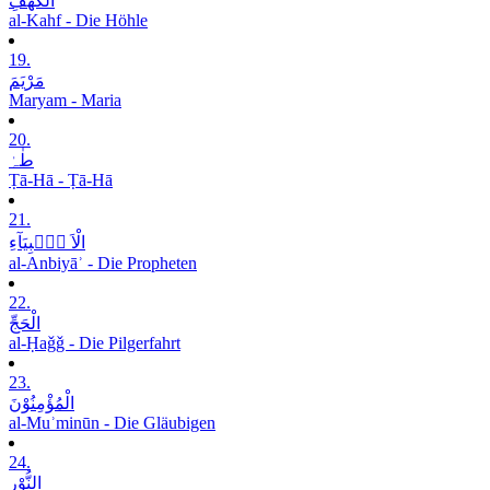
الْکَھْفِ
al-Kahf - Die Höhle
19.
مَرْیَمَ
Maryam - Maria
20.
طٰہٰ
Ṭā-Hā - Ṭā-Hā
21.
الْاَ نۡۢبِیَآءِ
al-Anbiyāʾ - Die Propheten
22.
الْحَجِّ
al-Ḥaǧǧ - Die Pilgerfahrt
23.
الْمُؤْمِنُوْنَ
al-Muʾminūn - Die Gläubigen
24.
النُّوْرِ