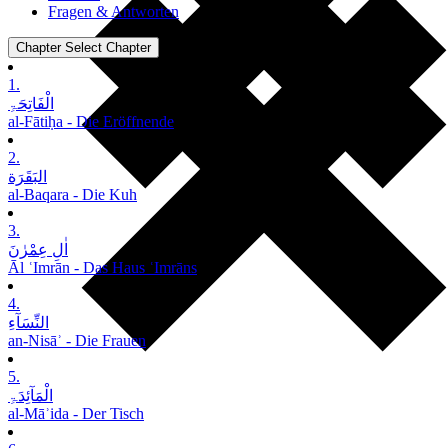
Fragen & Antworten
Chapter
Select Chapter
1.
الْفَاتِحَۃِ
al-Fātiḥa - Die Eröffnende
2.
البَقَرَة
al-Baqara - Die Kuh
3.
اٰلِ عِمْرٰنَ
Āl ʿImrān - Das Haus ʿImrāns
4.
النِّسَآءِ
an-Nisāʾ - Die Frauen
5.
الْمَآئِدَۃِ
al-Māʾida - Der Tisch