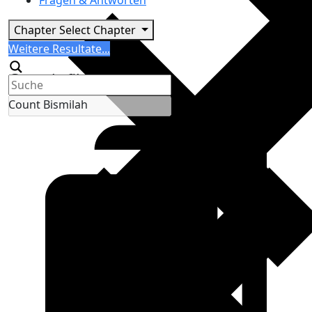
Fragen & Antworten
Chapter
Select Chapter
Search
Weitere Resultate...
Generic filters
Count Bismilah