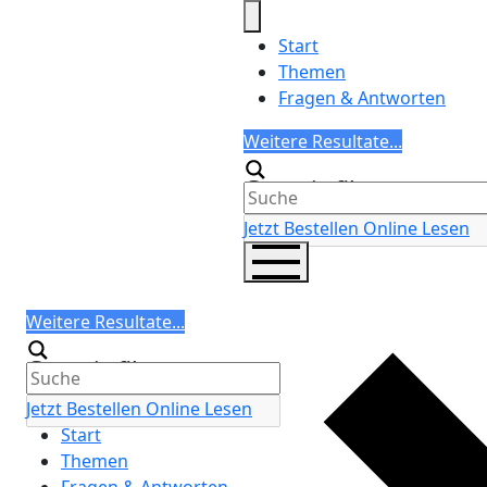
Skip
to
Start
content
Themen
Fragen & Antworten
Search
Weitere Resultate...
Generic filters
Jetzt Bestellen
Online Lesen
Search
Weitere Resultate...
Generic filters
Jetzt Bestellen
Online Lesen
Start
Themen