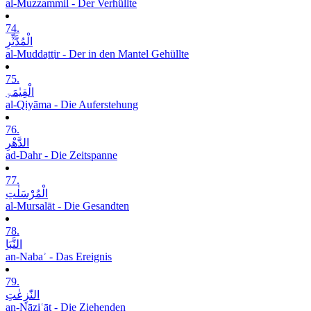
al-Muzzammil - Der Verhüllte
74.
الْمُدَّثِّرِ
al-Muddaṯṯir - Der in den Mantel Gehüllte
75.
الْقِیٰمَۃِ
al-Qiyāma - Die Auferstehung
76.
الدَّھْرِ
ad-Dahr - Die Zeitspanne
77.
الْمُرْسَلٰتِ
al-Mursalāt - Die Gesandten
78.
النَّبَاِ
an-Nabaʾ - Das Ereignis
79.
النّٰزِعٰتِ
an-Nāziʿāt - Die Ziehenden