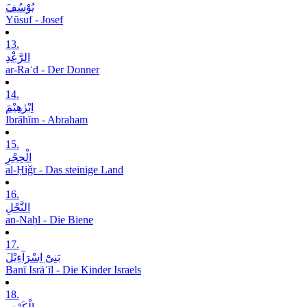
یُوْسُفَ
Yūsuf - Josef
13.
الرَّعْدِ
ar-Raʿd - Der Donner
14.
اِبْرٰھِیْمَ
Ibrāhīm - Abraham
15.
الْحِجْرِ
al-Ḥiǧr - Das steinige Land
16.
النَّحْلِ
an-Naḥl - Die Biene
17.
بَنِیْٓ اِسْرَآءِیْلَ
Banī Isrāʾīl - Die Kinder Israels
18.