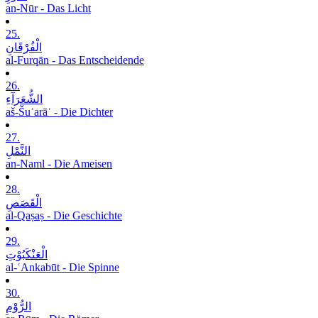
an-Nūr - Das Licht
25.
الْفُرْقَانِ
al-Furqān - Das Entscheidende
26.
الشُّعَرَآءِ
aš-Šuʿarāʾ - Die Dichter
27.
النَّمْلِ
an-Naml - Die Ameisen
28.
الْقَصَصِ
al-Qaṣaṣ - Die Geschichte
29.
الْعَنْکَبُوْتِ
al-ʿAnkabūt - Die Spinne
30.
الرُّوْمِ