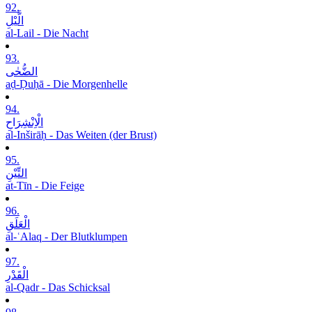
92.
الَّیْلِ
al-Lail - Die Nacht
93.
الضُّحٰی
aḍ-Ḍuḥā - Die Morgenhelle
94.
الْاِنْشِرَاحِ
al-Inširāḥ - Das Weiten (der Brust)
95.
التِّیْنِ
at-Tīn - Die Feige
96.
الْعَلَقِ
al-ʿAlaq - Der Blutklumpen
97.
الْقَدْرِ
al-Qadr - Das Schicksal