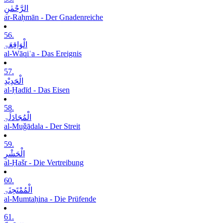
الرَّحْمٰنِ
ar-Raḥmān - Der Gnadenreiche
56.
الْوَاقِعَۃِ
al-Wāqiʿa - Das Ereignis
57.
الْحَدِیْدِ
al-Ḥadīd - Das Eisen
58.
الْمُجَادَلَۃِ
al-Muǧādala - Der Streit
59.
الْحَشْرِ
al-Ḥašr - Die Vertreibung
60.
الْمُمْتَحِنَۃِ
al-Mumtaḥina - Die Prüfende
61.