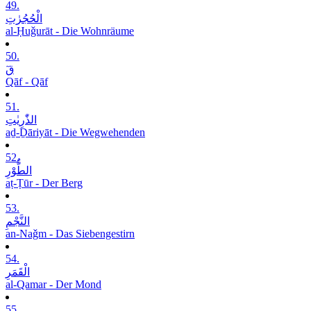
49.
الْحُجُرٰتِ
al-Ḥuǧurāt - Die Wohnräume
50.
قٓ
Qāf - Qāf
51.
الذّٰرِیٰتِ
aḏ-Ḏāriyāt - Die Wegwehenden
52.
الطُّوْرِ
aṭ-Ṭūr - Der Berg
53.
النَّجْمِ
an-Naǧm - Das Siebengestirn
54.
الْقَمَرِ
al-Qamar - Der Mond
55.