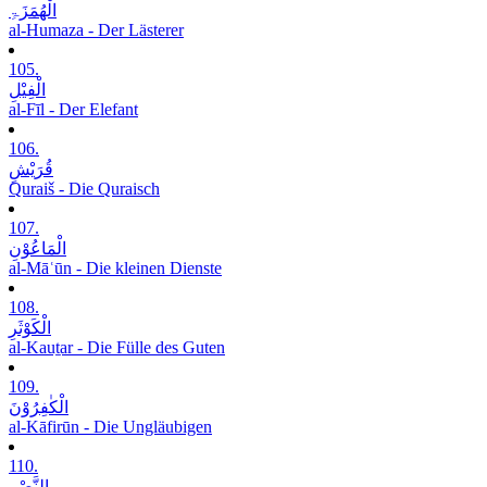
الْھُمَزَۃِ
al-Humaza - Der Lästerer
105.
الْفِیْلِ
al-Fīl - Der Elefant
106.
قُرَیْشٍ
Quraiš - Die Quraisch
107.
الْمَاعُوْنِ
al-Māʿūn - Die kleinen Dienste
108.
الْکَوْثَرِ
al-Kauṯar - Die Fülle des Guten
109.
الْکٰفِرُوْنَ
al-Kāfirūn - Die Ungläubigen
110.
النَّصْرِ