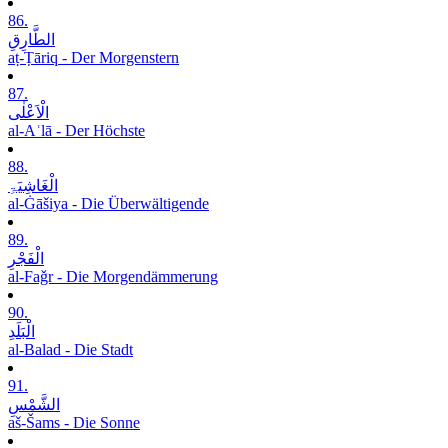
86.
الطَّارِقِ
aṭ-Ṭāriq - Der Morgenstern
87.
الْاَعْلٰی
al-Aʿlā - Der Höchste
88.
الْغَاشِیَۃِ
al-Ġāšiya - Die Überwältigende
89.
الْفَجْرِ
al-Faǧr - Die Morgendämmerung
90.
الْبَلَدِ
al-Balad - Die Stadt
91.
الشَّمْسِ
aš-Šams - Die Sonne