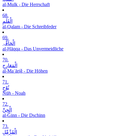
al-Mulk - Die Herrschaft
68.
الْقَلَمِ
al-Qalam - Die Schreibfeder
69.
الْحَآقَّۃِ
al-Ḥāqqa - Das Unvermeidliche
70.
الْمَعَارِجِ
al-Maʿāriǧ - Die Höhen
71.
نُوْحٍ
Nūḥ - Noah
72.
الْجِنِّ
al-Ǧinn - Die Dschinn
73.
الْمُزَّمِّلِ