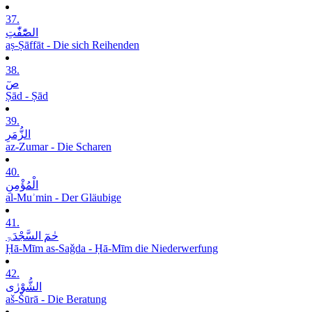
37.
الصّٰٓفّٰتِ
aṣ-Ṣāffāt - Die sich Reihenden
38.
صٓ
Ṣād - Ṣād
39.
الزُّمَرِ
az-Zumar - Die Scharen
40.
الْمُؤْمِنِ
al-Muʾmin - Der Gläubige
41.
حٰمٓ السَّجْدَۃِ
Ḥā-Mīm as-Saǧda - Ḥā-Mīm die Niederwerfung
42.
الشُّوْرٰی
aš-Šūrā - Die Beratung