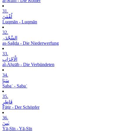
ar-Rūm - Die Römer
31.
لُقْمٰنَ
Luqmān - Luqmān
32.
السَّجْدَۃِ
as-Saǧda - Die Niederwerfung
33.
الْاَحْزَابِ
al-Aḥzāb - Die Verbündeten
34.
سَبَاٍ
Sabaʾ - Sabaʾ
35.
فَاطِرٍ
Fāṭir - Der Schöpfer
36.
یٰسٓ
Yā-Sīn - Yā-Sīn