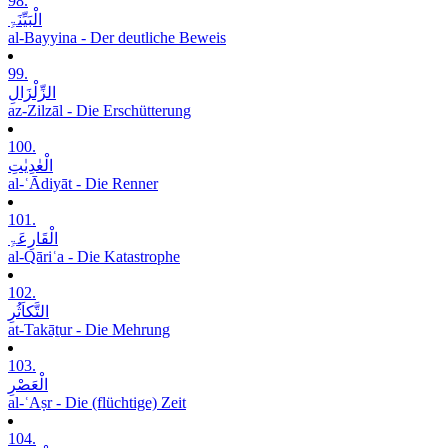
98.
الْبَیِّنَۃِ
al-Bayyina - Der deutliche Beweis
99.
الزِّلْزَالِ
az-Zilzāl - Die Erschütterung
100.
الْعٰدِیٰتِ
al-ʿĀdiyāt - Die Renner
101.
الْقَارِعَۃِ
al-Qāriʿa - Die Katastrophe
102.
التَّکاَثُرِ
at-Takāṯur - Die Mehrung
103.
الْعَصْرِ
al-ʿAṣr - Die (flüchtige) Zeit
104.