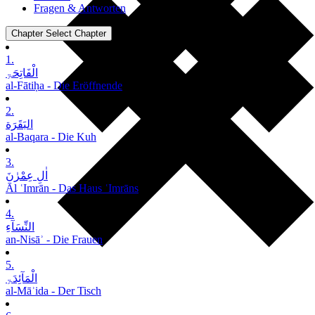
Fragen & Antworten
Chapter
Select Chapter
1.
الْفَاتِحَۃِ
al-Fātiḥa - Die Eröffnende
2.
البَقَرَة
al-Baqara - Die Kuh
3.
اٰلِ عِمْرٰنَ
Āl ʿImrān - Das Haus ʿImrāns
4.
النِّسَآءِ
an-Nisāʾ - Die Frauen
5.
الْمَآئِدَۃِ
al-Māʾida - Der Tisch