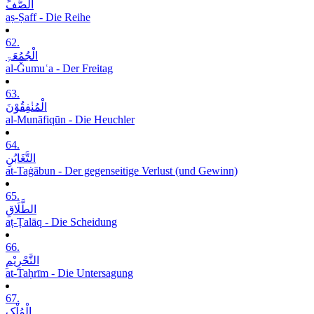
الصَّفِّ
aṣ-Ṣaff - Die Reihe
62.
الْجُمُعَۃِ
al-Ǧumuʿa - Der Freitag
63.
الْمُنٰفِقُوْنَ
al-Munāfiqūn - Die Heuchler
64.
التَّغَابُنِ
at-Taġābun - Der gegenseitige Verlust (und Gewinn)
65.
الطَّلَاقِ
aṭ-Ṭalāq - Die Scheidung
66.
التَّحْرِیْمِ
at-Taḥrīm - Die Untersagung
67.
الْمُلْکِ