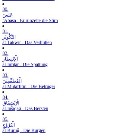
80.
عَبَسَ
ʿAbasa - Er runzelte die Stirn
81.
التَّکْوِیْرِ
at-Takwīr - Das Verhüllen
82.
الْاِنْفِطَارِ
al-Infiṭār - Die Spaltung
83.
الْمُطَفِّفِیْنَ
al-Muṭaffifīn - Die Betrüger
84.
الْاِنْشِقَاقِ
al-Inšiqāq - Das Bersten
85.
الْبُرُوْجِ
al-Burūǧ - Die Burgen