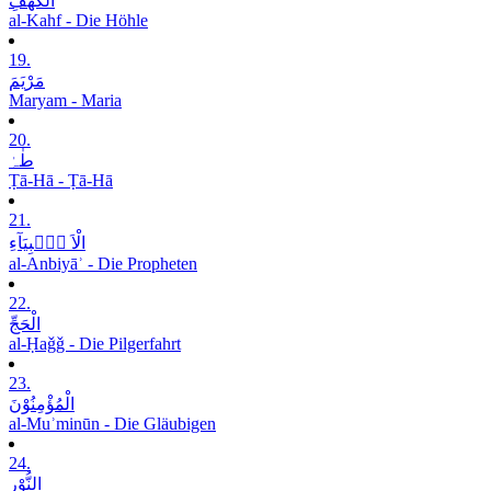
الْکَھْفِ
al-Kahf - Die Höhle
19.
مَرْیَمَ
Maryam - Maria
20.
طٰہٰ
Ṭā-Hā - Ṭā-Hā
21.
الْاَ نۡۢبِیَآءِ
al-Anbiyāʾ - Die Propheten
22.
الْحَجِّ
al-Ḥaǧǧ - Die Pilgerfahrt
23.
الْمُؤْمِنُوْنَ
al-Muʾminūn - Die Gläubigen
24.
النُّوْرِ