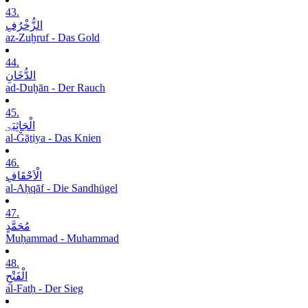
43.
الزُّخْرُفِ
az-Zuḫruf - Das Gold
44.
الدُّخَانِ
ad-Duḫān - Der Rauch
45.
الْجَاثِیَۃِ
al-Ǧāṯiya - Das Knien
46.
الْاَحْقَافِ
al-Aḥqāf - Die Sandhügel
47.
مُحَمَّدٍ
Muḥammad - Muhammad
48.
الْفَتْحِ
al-Fatḥ - Der Sieg