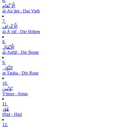
6.
الْاٴنْعَام
al-Anʿām - Das Vieh
7.
الْاَعْرَاف
al-Aʿrāf - Die Höhen
8.
الْاَنْفَالِ
al-Anfāl - Die Beute
9.
التَّوْبَۃِ
at-Tauba - Die Reue
10.
یُوْنُسَ
Yūnus - Jonas
11.
ھُوْدِ
Hūd - Hūd
12.