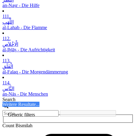
an-Naṣr - Die Hilfe
111.
اللَّھَبِ
al-Lahab - Die Flamme
112.
الْاِخْلاَصِ
al-Iḫlāṣ - Die Aufrichtigkeit
113.
الْفَلَقِ
al-Falaq - Die Morgendämmerung
114.
النَّاسِ
an-Nās - Die Menschen
Search
Weitere Resultate...
Generic filters
Count Bismilah