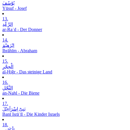
یُوْسُفَ
Yūsuf - Josef
13.
الرَّعْدِ
ar-Raʿd - Der Donner
14.
اِبْرٰھِیْمَ
Ibrāhīm - Abraham
15.
الْحِجْرِ
al-Ḥiǧr - Das steinige Land
16.
النَّحْلِ
an-Naḥl - Die Biene
17.
بَنِیْٓ اِسْرَآءِیْلَ
Banī Isrāʾīl - Die Kinder Israels
18.