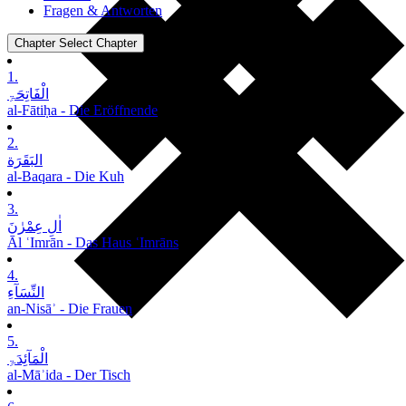
Fragen & Antworten
Chapter
Select Chapter
1.
الْفَاتِحَۃِ
al-Fātiḥa - Die Eröffnende
2.
البَقَرَة
al-Baqara - Die Kuh
3.
اٰلِ عِمْرٰنَ
Āl ʿImrān - Das Haus ʿImrāns
4.
النِّسَآءِ
an-Nisāʾ - Die Frauen
5.
الْمَآئِدَۃِ
al-Māʾida - Der Tisch