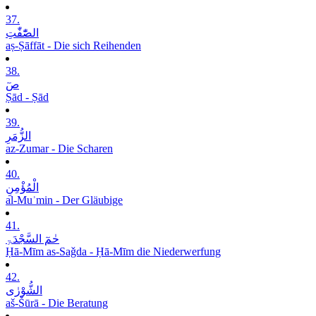
37.
الصّٰٓفّٰتِ
aṣ-Ṣāffāt - Die sich Reihenden
38.
صٓ
Ṣād - Ṣād
39.
الزُّمَرِ
az-Zumar - Die Scharen
40.
الْمُؤْمِنِ
al-Muʾmin - Der Gläubige
41.
حٰمٓ السَّجْدَۃِ
Ḥā-Mīm as-Saǧda - Ḥā-Mīm die Niederwerfung
42.
الشُّوْرٰی
aš-Šūrā - Die Beratung