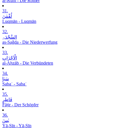
ar-Rūm - Die Römer
31.
لُقْمٰنَ
Luqmān - Luqmān
32.
السَّجْدَۃِ
as-Saǧda - Die Niederwerfung
33.
الْاَحْزَابِ
al-Aḥzāb - Die Verbündeten
34.
سَبَاٍ
Sabaʾ - Sabaʾ
35.
فَاطِرٍ
Fāṭir - Der Schöpfer
36.
یٰسٓ
Yā-Sīn - Yā-Sīn