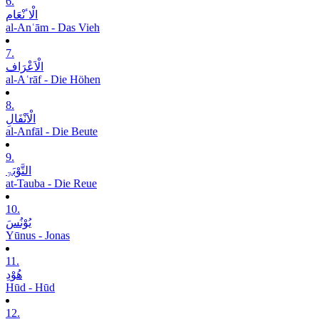
6.
الْاٴنْعَام
al-Anʿām - Das Vieh
7.
الْاَعْرَاف
al-Aʿrāf - Die Höhen
8.
الْاَنْفَالِ
al-Anfāl - Die Beute
9.
التَّوْبَۃِ
at-Tauba - Die Reue
10.
یُوْنُسَ
Yūnus - Jonas
11.
ھُوْدِ
Hūd - Hūd
12.