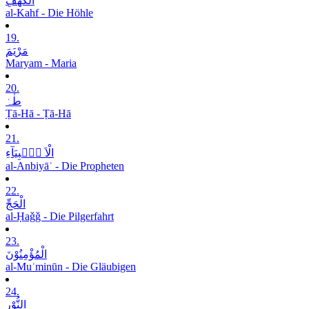
الْکَھْفِ
al-Kahf - Die Höhle
19.
مَرْیَمَ
Maryam - Maria
20.
طٰہٰ
Ṭā-Hā - Ṭā-Hā
21.
الْاَ نۡۢبِیَآءِ
al-Anbiyāʾ - Die Propheten
22.
الْحَجِّ
al-Ḥaǧǧ - Die Pilgerfahrt
23.
الْمُؤْمِنُوْنَ
al-Muʾminūn - Die Gläubigen
24.
النُّوْرِ