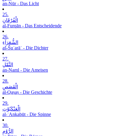
an-Nūr - Das Licht
25.
الْفُرْقَانِ
al-Furqān - Das Entscheidende
26.
الشُّعَرَآءِ
aš-Šuʿarāʾ - Die Dichter
27.
النَّمْلِ
an-Naml - Die Ameisen
28.
الْقَصَصِ
al-Qaṣaṣ - Die Geschichte
29.
الْعَنْکَبُوْتِ
al-ʿAnkabūt - Die Spinne
30.
الرُّوْمِ