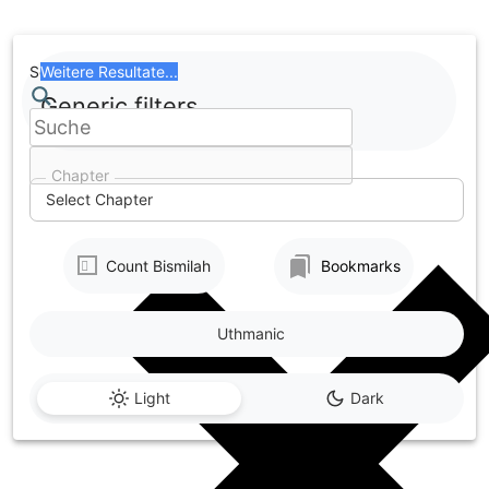
Skip
to
content
Search
Weitere Resultate...
Generic filters
Chapter
Select Chapter
Count Bismilah
Bookmarks
Uthmanic
Light
Dark