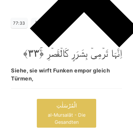
77:33
اِنَّہَا تَرۡمِیۡ بِشَرَرٍ کَالۡقَصۡرِ ﴿ۚ۳۳﴾
Siehe, sie wirft Funken empor gleich
Türmen,
الْمُرْسَلٰتِ
al-Mursalāt - Die
Gesandten