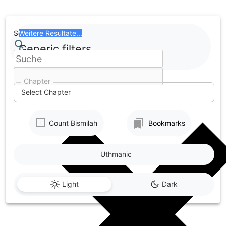
Skip
to
content
Search
Weitere Resultate...
Generic filters
Chapter
Select Chapter
Count Bismilah
Bookmarks
Uthmanic
Light
Dark