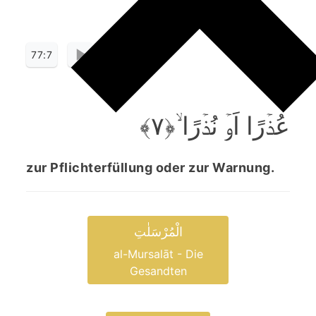
77:7
عُذۡرًا اَوۡ نُذۡرًا ۙ﴿۷﴾
zur Pflichterfüllung oder zur Warnung.
الْمُرْسَلٰتِ
al-Mursalāt - Die
Gesandten