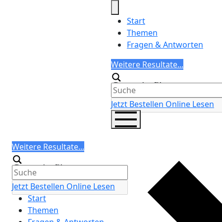
Skip
to
Start
content
Themen
Fragen & Antworten
Search
Weitere Resultate...
Generic filters
Jetzt Bestellen
Online Lesen
Search
Weitere Resultate...
Generic filters
Jetzt Bestellen
Online Lesen
Start
Themen