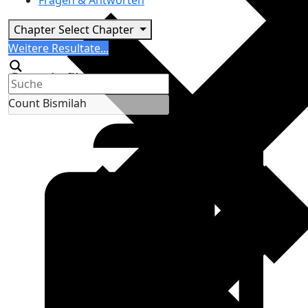
Fragen & Antworten
Chapter
Select Chapter
Search
Weitere Resultate...
Generic filters
Count Bismilah