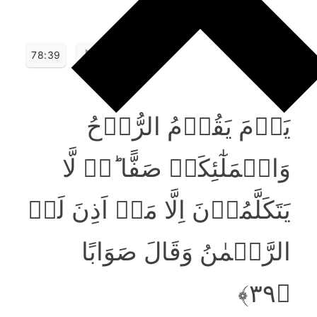
78:39
یَوۡمَ یَقُوۡمُ الرُّوۡحُ
وَالۡمَلٰٓئِکَۃُ صَفًّا ؕ٭ۙ لَّا
یَتَکَلَّمُوۡنَ اِلَّا مَنۡ اَذِنَ لَہُ
الرَّحۡمٰنُ وَقَالَ صَوَابًا
﴿۳۹﴾