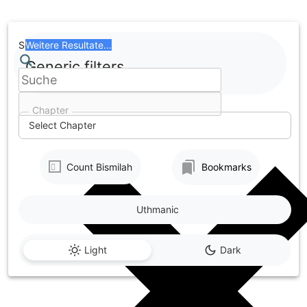
Skip
to
content
Search
Weitere Resultate...
Generic filters
Chapter
Select Chapter
Count Bismilah
Bookmarks
Uthmanic
Light
Dark