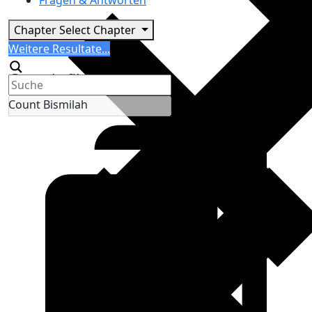
Fragen & Antworten
Chapter
Select Chapter
Search
Weitere Resultate...
Generic filters
Count Bismilah