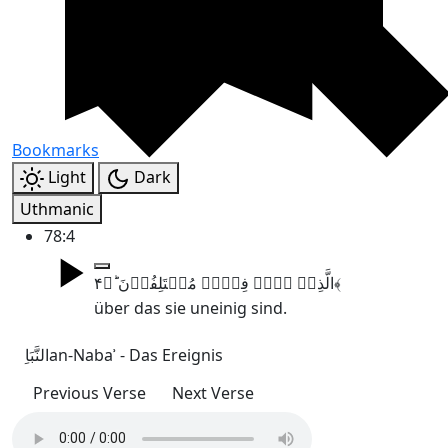
Bookmarks
Light
Dark
Uthmanic
78:4
الَّذِیۡ ہُمۡ فِیۡہِ مُخۡتَلِفُوۡنَ ؕ﴿۴﴾
über das sie uneinig sind.
النَّبَاِ
an-Nabaʾ - Das Ereignis
Previous Verse
Next Verse