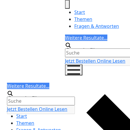
Skip
to
Start
content
Themen
Fragen & Antworten
Search
Weitere Resultate...
Generic filters
Jetzt Bestellen
Online Lesen
Search
Weitere Resultate...
Generic filters
Jetzt Bestellen
Online Lesen
Start
Themen