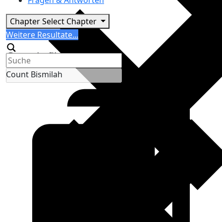
Fragen & Antworten
Chapter
Select Chapter
Search
Weitere Resultate...
Generic filters
Count Bismilah