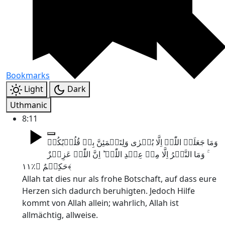
Bookmarks
Light
Dark
Uthmanic
8:11
وَمَا جَعَلَہُ اللّٰہُ اِلَّا بُشۡرٰی وَلِتَطۡمَئِنَّ بِہٖ قُلُوۡبُکُمۡ
ۚ وَمَا النَّصۡرُ اِلَّا مِنۡ عِنۡدِ اللّٰہِ ؕ اِنَّ اللّٰہَ عَزِیۡزٌ
حَکِیۡمٌ ﴿٪۱۱﴾
Allah tat dies nur als frohe Botschaft, auf dass eure
Herzen sich dadurch beruhigten. Jedoch Hilfe
kommt von Allah allein; wahrlich, Allah ist
allmächtig, allweise.