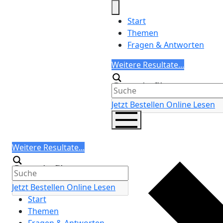
Skip
to
Start
content
Themen
Fragen & Antworten
Search
Weitere Resultate...
Generic filters
Jetzt Bestellen
Online Lesen
Search
Weitere Resultate...
Generic filters
Jetzt Bestellen
Online Lesen
Start
Themen