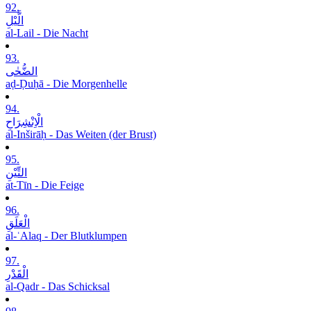
92.
الَّیْلِ
al-Lail - Die Nacht
93.
الضُّحٰی
aḍ-Ḍuḥā - Die Morgenhelle
94.
الْاِنْشِرَاحِ
al-Inširāḥ - Das Weiten (der Brust)
95.
التِّیْنِ
at-Tīn - Die Feige
96.
الْعَلَقِ
al-ʿAlaq - Der Blutklumpen
97.
الْقَدْرِ
al-Qadr - Das Schicksal