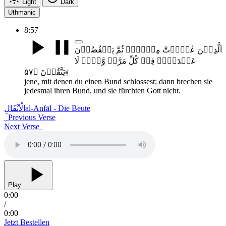
Light
Dark
Uthmanic
8:57
اَلَّذِیۡنَ عٰہَدۡتَّ مِنۡہُمۡ ثُمَّ یَنۡقُضُوۡنَ
عَہۡدَہُمۡ فِیۡ کُلِّ مَرَّۃٍ وَّہُمۡ لَا
یَتَّقُوۡنَ ﴿۵۷﴾
jene, mit denen du einen Bund schlossest; dann brechen sie
jedesmal ihren Bund, und sie fürchten Gott nicht.
الْاَنْفَالِ
al-Anfāl - Die Beute
Previous Verse
Next Verse
Play
0:00
/
0:00
Jetzt Bestellen