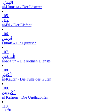
الْھُمَزَۃِ
al-Humaza - Der Lästerer
105.
الْفِیْلِ
al-Fīl - Der Elefant
106.
قُرَیْشٍ
Quraiš - Die Quraisch
107.
الْمَاعُوْنِ
al-Māʿūn - Die kleinen Dienste
108.
الْکَوْثَرِ
al-Kauṯar - Die Fülle des Guten
109.
الْکٰفِرُوْنَ
al-Kāfirūn - Die Ungläubigen
110.
النَّصْرِ