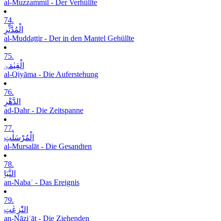
al-Muzzammil - Der Verhüllte
74.
الْمُدَّثِّرِ
al-Muddaṯṯir - Der in den Mantel Gehüllte
75.
الْقِیٰمَۃِ
al-Qiyāma - Die Auferstehung
76.
الدَّھْرِ
ad-Dahr - Die Zeitspanne
77.
الْمُرْسَلٰتِ
al-Mursalāt - Die Gesandten
78.
النَّبَاِ
an-Nabaʾ - Das Ereignis
79.
النّٰزِعٰتِ
an-Nāziʿāt - Die Ziehenden