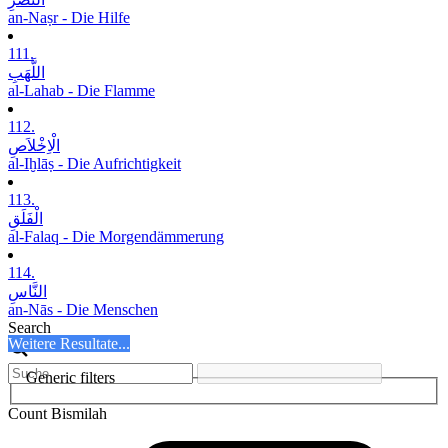
an-Naṣr - Die Hilfe
111.
اللَّھَبِ
al-Lahab - Die Flamme
112.
الْاِخْلاَصِ
al-Iḫlāṣ - Die Aufrichtigkeit
113.
الْفَلَقِ
al-Falaq - Die Morgendämmerung
114.
النَّاسِ
an-Nās - Die Menschen
Search
Weitere Resultate...
Generic filters
Count Bismilah