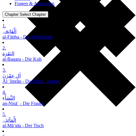
Fragen & Antworten
Chapter
Select Chapter
1.
الْفَاتِحَۃِ
al-Fātiḥa - Die Eröffnende
2.
البَقَرَة
al-Baqara - Die Kuh
3.
اٰلِ عِمْرٰنَ
Āl ʿImrān - Das Haus ʿImrāns
4.
النِّسَآءِ
an-Nisāʾ - Die Frauen
5.
الْمَآئِدَۃِ
al-Māʾida - Der Tisch