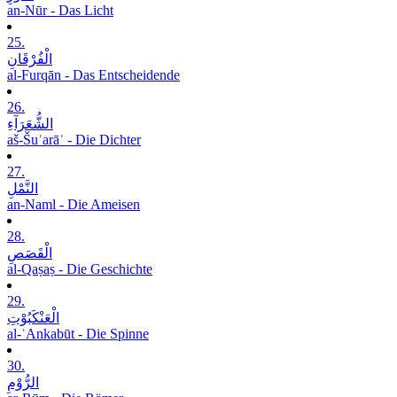
an-Nūr - Das Licht
25.
الْفُرْقَانِ
al-Furqān - Das Entscheidende
26.
الشُّعَرَآءِ
aš-Šuʿarāʾ - Die Dichter
27.
النَّمْلِ
an-Naml - Die Ameisen
28.
الْقَصَصِ
al-Qaṣaṣ - Die Geschichte
29.
الْعَنْکَبُوْتِ
al-ʿAnkabūt - Die Spinne
30.
الرُّوْمِ