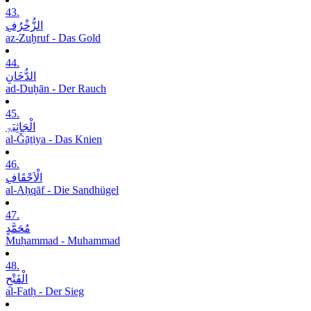
43.
الزُّخْرُفِ
az-Zuḫruf - Das Gold
44.
الدُّخَانِ
ad-Duḫān - Der Rauch
45.
الْجَاثِیَۃِ
al-Ǧāṯiya - Das Knien
46.
الْاَحْقَافِ
al-Aḥqāf - Die Sandhügel
47.
مُحَمَّدٍ
Muḥammad - Muhammad
48.
الْفَتْحِ
al-Fatḥ - Der Sieg