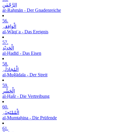
الرَّحْمٰنِ
ar-Raḥmān - Der Gnadenreiche
56.
الْوَاقِعَۃِ
al-Wāqiʿa - Das Ereignis
57.
الْحَدِیْدِ
al-Ḥadīd - Das Eisen
58.
الْمُجَادَلَۃِ
al-Muǧādala - Der Streit
59.
الْحَشْرِ
al-Ḥašr - Die Vertreibung
60.
الْمُمْتَحِنَۃِ
al-Mumtaḥina - Die Prüfende
61.