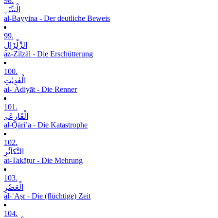
98.
الْبَیِّنَۃِ
al-Bayyina - Der deutliche Beweis
99.
الزِّلْزَالِ
az-Zilzāl - Die Erschütterung
100.
الْعٰدِیٰتِ
al-ʿĀdiyāt - Die Renner
101.
الْقَارِعَۃِ
al-Qāriʿa - Die Katastrophe
102.
التَّکاَثُرِ
at-Takāṯur - Die Mehrung
103.
الْعَصْرِ
al-ʿAṣr - Die (flüchtige) Zeit
104.