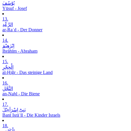
یُوْسُفَ
Yūsuf - Josef
13.
الرَّعْدِ
ar-Raʿd - Der Donner
14.
اِبْرٰھِیْمَ
Ibrāhīm - Abraham
15.
الْحِجْرِ
al-Ḥiǧr - Das steinige Land
16.
النَّحْلِ
an-Naḥl - Die Biene
17.
بَنِیْٓ اِسْرَآءِیْلَ
Banī Isrāʾīl - Die Kinder Israels
18.