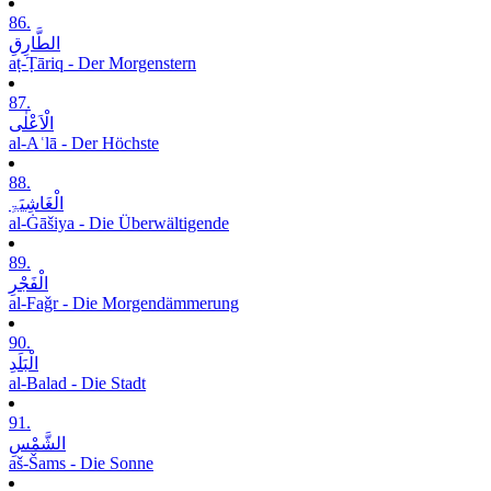
86.
الطَّارِقِ
aṭ-Ṭāriq - Der Morgenstern
87.
الْاَعْلٰی
al-Aʿlā - Der Höchste
88.
الْغَاشِیَۃِ
al-Ġāšiya - Die Überwältigende
89.
الْفَجْرِ
al-Faǧr - Die Morgendämmerung
90.
الْبَلَدِ
al-Balad - Die Stadt
91.
الشَّمْسِ
aš-Šams - Die Sonne