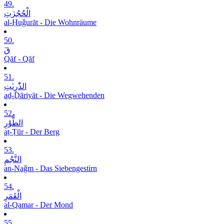
49.
الْحُجُرٰتِ
al-Ḥuǧurāt - Die Wohnräume
50.
قٓ
Qāf - Qāf
51.
الذّٰرِیٰتِ
aḏ-Ḏāriyāt - Die Wegwehenden
52.
الطُّوْرِ
aṭ-Ṭūr - Der Berg
53.
النَّجْمِ
an-Naǧm - Das Siebengestirn
54.
الْقَمَرِ
al-Qamar - Der Mond
55.