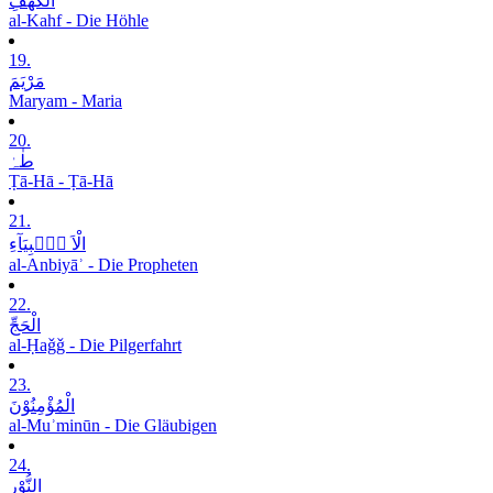
الْکَھْفِ
al-Kahf - Die Höhle
19.
مَرْیَمَ
Maryam - Maria
20.
طٰہٰ
Ṭā-Hā - Ṭā-Hā
21.
الْاَ نۡۢبِیَآءِ
al-Anbiyāʾ - Die Propheten
22.
الْحَجِّ
al-Ḥaǧǧ - Die Pilgerfahrt
23.
الْمُؤْمِنُوْنَ
al-Muʾminūn - Die Gläubigen
24.
النُّوْرِ