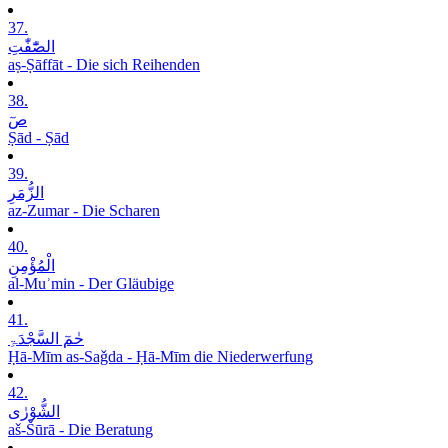
37.
الصّٰٓفّٰتِ
aṣ-Ṣāffāt - Die sich Reihenden
38.
صٓ
Ṣād - Ṣād
39.
الزُّمَرِ
az-Zumar - Die Scharen
40.
الْمُؤْمِنِ
al-Muʾmin - Der Gläubige
41.
حٰمٓ السَّجْدَۃِ
Ḥā-Mīm as-Saǧda - Ḥā-Mīm die Niederwerfung
42.
الشُّوْرٰی
aš-Šūrā - Die Beratung