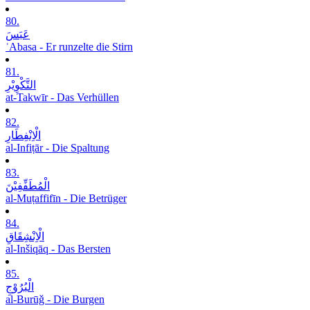
80.
عَبَسَ
ʿAbasa - Er runzelte die Stirn
81.
التَّکْوِیْرِ
at-Takwīr - Das Verhüllen
82.
الْاِنْفِطَارِ
al-Infiṭār - Die Spaltung
83.
الْمُطَفِّفِیْنَ
al-Muṭaffifīn - Die Betrüger
84.
الْاِنْشِقَاقِ
al-Inšiqāq - Das Bersten
85.
الْبُرُوْجِ
al-Burūǧ - Die Burgen