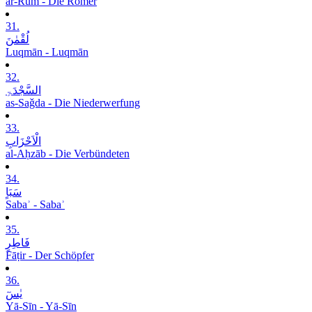
ar-Rūm - Die Römer
31.
لُقْمٰنَ
Luqmān - Luqmān
32.
السَّجْدَۃِ
as-Saǧda - Die Niederwerfung
33.
الْاَحْزَابِ
al-Aḥzāb - Die Verbündeten
34.
سَبَاٍ
Sabaʾ - Sabaʾ
35.
فَاطِرٍ
Fāṭir - Der Schöpfer
36.
یٰسٓ
Yā-Sīn - Yā-Sīn