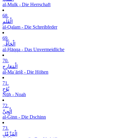
al-Mulk - Die Herrschaft
68.
الْقَلَمِ
al-Qalam - Die Schreibfeder
69.
الْحَآقَّۃِ
al-Ḥāqqa - Das Unvermeidliche
70.
الْمَعَارِجِ
al-Maʿāriǧ - Die Höhen
71.
نُوْحٍ
Nūḥ - Noah
72.
الْجِنِّ
al-Ǧinn - Die Dschinn
73.
الْمُزَّمِّلِ