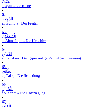
الصَّفِّ
aṣ-Ṣaff - Die Reihe
62.
الْجُمُعَۃِ
al-Ǧumuʿa - Der Freitag
63.
الْمُنٰفِقُوْنَ
al-Munāfiqūn - Die Heuchler
64.
التَّغَابُنِ
at-Taġābun - Der gegenseitige Verlust (und Gewinn)
65.
الطَّلَاقِ
aṭ-Ṭalāq - Die Scheidung
66.
التَّحْرِیْمِ
at-Taḥrīm - Die Untersagung
67.
الْمُلْکِ