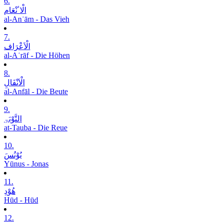
6.
الْاٴنْعَام
al-Anʿām - Das Vieh
7.
الْاَعْرَاف
al-Aʿrāf - Die Höhen
8.
الْاَنْفَالِ
al-Anfāl - Die Beute
9.
التَّوْبَۃِ
at-Tauba - Die Reue
10.
یُوْنُسَ
Yūnus - Jonas
11.
ھُوْدِ
Hūd - Hūd
12.