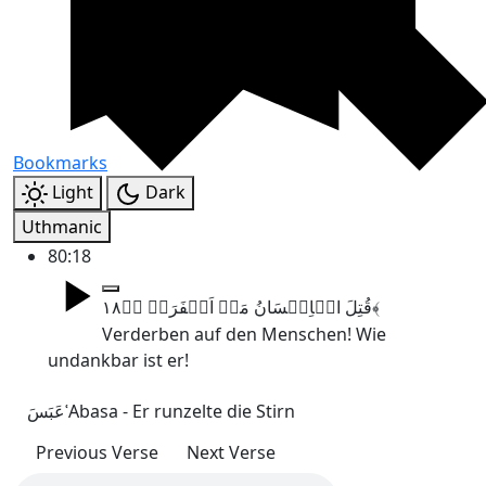
Bookmarks
Light
Dark
Uthmanic
80:18
قُتِلَ الۡاِنۡسَانُ مَاۤ اَکۡفَرَہٗ ﴿ؕ۱۸﴾
Verderben auf den Menschen! Wie
undankbar ist er!
عَبَسَ
ʿAbasa - Er runzelte die Stirn
Previous Verse
Next Verse