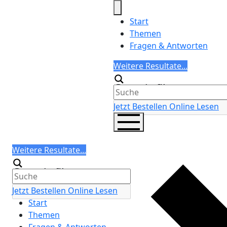
Skip
to
Start
content
Themen
Fragen & Antworten
Search
Weitere Resultate...
Generic filters
Jetzt Bestellen
Online Lesen
Search
Weitere Resultate...
Generic filters
Jetzt Bestellen
Online Lesen
Start
Themen