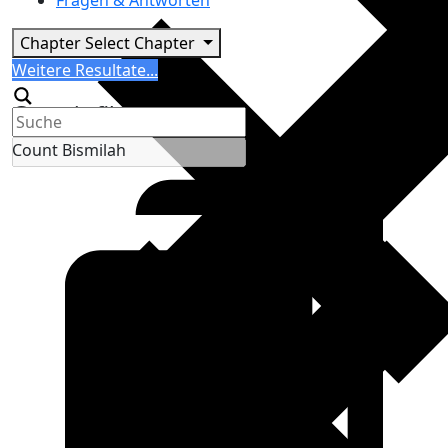
Fragen & Antworten
Chapter
Select Chapter
Search
Weitere Resultate...
Generic filters
Count Bismilah