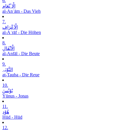
6.
الْاٴنْعَام
al-Anʿām - Das Vieh
7.
الْاَعْرَاف
al-Aʿrāf - Die Höhen
8.
الْاَنْفَالِ
al-Anfāl - Die Beute
9.
التَّوْبَۃِ
at-Tauba - Die Reue
10.
یُوْنُسَ
Yūnus - Jonas
11.
ھُوْدِ
Hūd - Hūd
12.