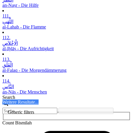
an-Naṣr - Die Hilfe
111.
اللَّھَبِ
al-Lahab - Die Flamme
112.
الْاِخْلاَصِ
al-Iḫlāṣ - Die Aufrichtigkeit
113.
الْفَلَقِ
al-Falaq - Die Morgendämmerung
114.
النَّاسِ
an-Nās - Die Menschen
Search
Weitere Resultate...
Generic filters
Count Bismilah