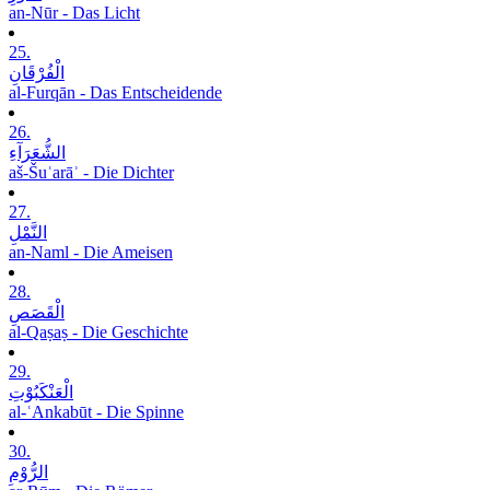
an-Nūr - Das Licht
25.
الْفُرْقَانِ
al-Furqān - Das Entscheidende
26.
الشُّعَرَآءِ
aš-Šuʿarāʾ - Die Dichter
27.
النَّمْلِ
an-Naml - Die Ameisen
28.
الْقَصَصِ
al-Qaṣaṣ - Die Geschichte
29.
الْعَنْکَبُوْتِ
al-ʿAnkabūt - Die Spinne
30.
الرُّوْمِ