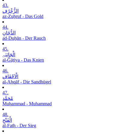
43.
الزُّخْرُفِ
az-Zuḫruf - Das Gold
44.
الدُّخَانِ
ad-Duḫān - Der Rauch
45.
الْجَاثِیَۃِ
al-Ǧāṯiya - Das Knien
46.
الْاَحْقَافِ
al-Aḥqāf - Die Sandhügel
47.
مُحَمَّدٍ
Muḥammad - Muhammad
48.
الْفَتْحِ
al-Fatḥ - Der Sieg