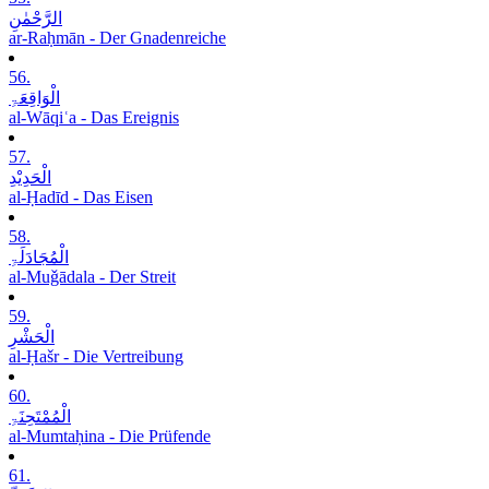
الرَّحْمٰنِ
ar-Raḥmān - Der Gnadenreiche
56.
الْوَاقِعَۃِ
al-Wāqiʿa - Das Ereignis
57.
الْحَدِیْدِ
al-Ḥadīd - Das Eisen
58.
الْمُجَادَلَۃِ
al-Muǧādala - Der Streit
59.
الْحَشْرِ
al-Ḥašr - Die Vertreibung
60.
الْمُمْتَحِنَۃِ
al-Mumtaḥina - Die Prüfende
61.