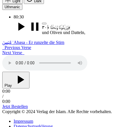
Light
Dark
Uthmanic
80:30
وَّزَیۡتُوۡنًا وَّنَخۡلًا ﴿ۙ۳۰﴾
und Oliven und Datteln,
عَبَسَ
ʿAbasa - Er runzelte die Stirn
Previous Verse
Next Verse
Play
0:00
/
0:00
Jetzt Bestellen
Copyright © 2024 Verlag der Islam. Alle Rechte vorbehalten.
Impressum
Datenschutzerklärung