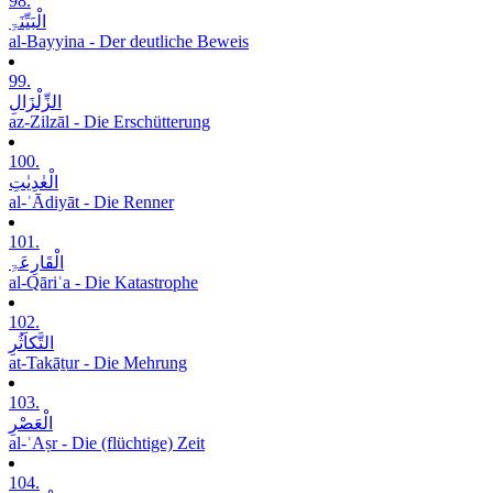
98.
الْبَیِّنَۃِ
al-Bayyina - Der deutliche Beweis
99.
الزِّلْزَالِ
az-Zilzāl - Die Erschütterung
100.
الْعٰدِیٰتِ
al-ʿĀdiyāt - Die Renner
101.
الْقَارِعَۃِ
al-Qāriʿa - Die Katastrophe
102.
التَّکاَثُرِ
at-Takāṯur - Die Mehrung
103.
الْعَصْرِ
al-ʿAṣr - Die (flüchtige) Zeit
104.