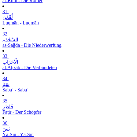
ar-Rūm - Die Römer
31.
لُقْمٰنَ
Luqmān - Luqmān
32.
السَّجْدَۃِ
as-Saǧda - Die Niederwerfung
33.
الْاَحْزَابِ
al-Aḥzāb - Die Verbündeten
34.
سَبَاٍ
Sabaʾ - Sabaʾ
35.
فَاطِرٍ
Fāṭir - Der Schöpfer
36.
یٰسٓ
Yā-Sīn - Yā-Sīn