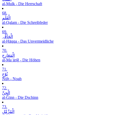
al-Mulk - Die Herrschaft
68.
الْقَلَمِ
al-Qalam - Die Schreibfeder
69.
الْحَآقَّۃِ
al-Ḥāqqa - Das Unvermeidliche
70.
الْمَعَارِجِ
al-Maʿāriǧ - Die Höhen
71.
نُوْحٍ
Nūḥ - Noah
72.
الْجِنِّ
al-Ǧinn - Die Dschinn
73.
الْمُزَّمِّلِ