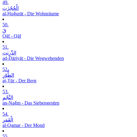
49.
الْحُجُرٰتِ
al-Ḥuǧurāt - Die Wohnräume
50.
قٓ
Qāf - Qāf
51.
الذّٰرِیٰتِ
aḏ-Ḏāriyāt - Die Wegwehenden
52.
الطُّوْرِ
aṭ-Ṭūr - Der Berg
53.
النَّجْمِ
an-Naǧm - Das Siebengestirn
54.
الْقَمَرِ
al-Qamar - Der Mond
55.