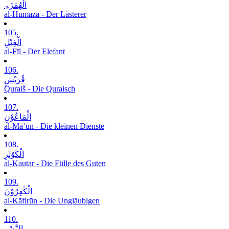
الْھُمَزَۃِ
al-Humaza - Der Lästerer
105.
الْفِیْلِ
al-Fīl - Der Elefant
106.
قُرَیْشٍ
Quraiš - Die Quraisch
107.
الْمَاعُوْنِ
al-Māʿūn - Die kleinen Dienste
108.
الْکَوْثَرِ
al-Kauṯar - Die Fülle des Guten
109.
الْکٰفِرُوْنَ
al-Kāfirūn - Die Ungläubigen
110.
النَّصْرِ