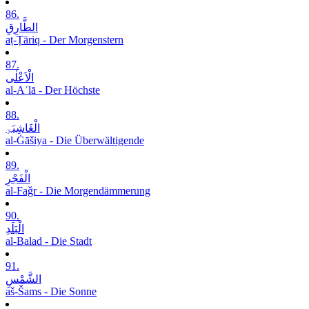
86.
الطَّارِقِ
aṭ-Ṭāriq - Der Morgenstern
87.
الْاَعْلٰی
al-Aʿlā - Der Höchste
88.
الْغَاشِیَۃِ
al-Ġāšiya - Die Überwältigende
89.
الْفَجْرِ
al-Faǧr - Die Morgendämmerung
90.
الْبَلَدِ
al-Balad - Die Stadt
91.
الشَّمْسِ
aš-Šams - Die Sonne