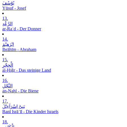
یُوْسُفَ
Yūsuf - Josef
13.
الرَّعْدِ
ar-Raʿd - Der Donner
14.
اِبْرٰھِیْمَ
Ibrāhīm - Abraham
15.
الْحِجْرِ
al-Ḥiǧr - Das steinige Land
16.
النَّحْلِ
an-Naḥl - Die Biene
17.
بَنِیْٓ اِسْرَآءِیْلَ
Banī Isrāʾīl - Die Kinder Israels
18.