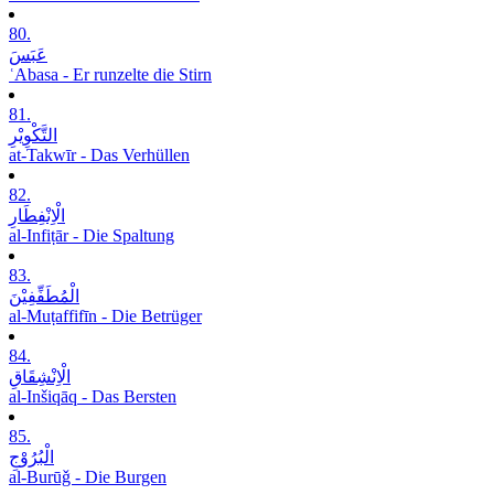
80.
عَبَسَ
ʿAbasa - Er runzelte die Stirn
81.
التَّکْوِیْرِ
at-Takwīr - Das Verhüllen
82.
الْاِنْفِطَارِ
al-Infiṭār - Die Spaltung
83.
الْمُطَفِّفِیْنَ
al-Muṭaffifīn - Die Betrüger
84.
الْاِنْشِقَاقِ
al-Inšiqāq - Das Bersten
85.
الْبُرُوْجِ
al-Burūǧ - Die Burgen