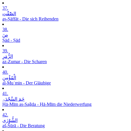
37.
الصّٰٓفّٰتِ
aṣ-Ṣāffāt - Die sich Reihenden
38.
صٓ
Ṣād - Ṣād
39.
الزُّمَرِ
az-Zumar - Die Scharen
40.
الْمُؤْمِنِ
al-Muʾmin - Der Gläubige
41.
حٰمٓ السَّجْدَۃِ
Ḥā-Mīm as-Saǧda - Ḥā-Mīm die Niederwerfung
42.
الشُّوْرٰی
aš-Šūrā - Die Beratung