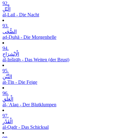
92.
الَّیْلِ
al-Lail - Die Nacht
93.
الضُّحٰی
aḍ-Ḍuḥā - Die Morgenhelle
94.
الْاِنْشِرَاحِ
al-Inširāḥ - Das Weiten (der Brust)
95.
التِّیْنِ
at-Tīn - Die Feige
96.
الْعَلَقِ
al-ʿAlaq - Der Blutklumpen
97.
الْقَدْرِ
al-Qadr - Das Schicksal