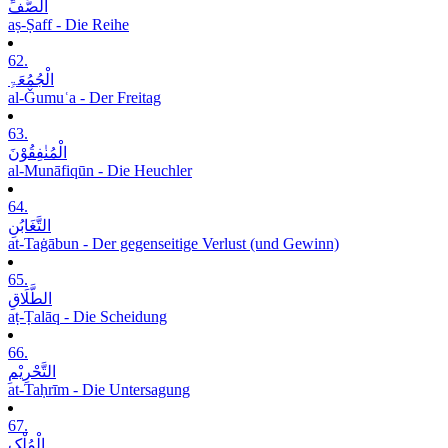
الصَّفِّ
aṣ-Ṣaff - Die Reihe
62.
الْجُمُعَۃِ
al-Ǧumuʿa - Der Freitag
63.
الْمُنٰفِقُوْنَ
al-Munāfiqūn - Die Heuchler
64.
التَّغَابُنِ
at-Taġābun - Der gegenseitige Verlust (und Gewinn)
65.
الطَّلَاقِ
aṭ-Ṭalāq - Die Scheidung
66.
التَّحْرِیْمِ
at-Taḥrīm - Die Untersagung
67.
الْمُلْکِ