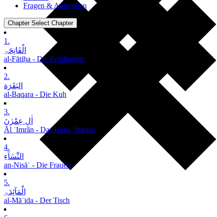
Fragen & Antworten
Chapter
Select Chapter
1.
الْفَاتِحَۃِ
al-Fātiḥa - Die Eröffnende
2.
البَقَرَة
al-Baqara - Die Kuh
3.
اٰلِ عِمْرٰنَ
Āl ʿImrān - Das Haus ʿImrāns
4.
النِّسَآءِ
an-Nisāʾ - Die Frauen
5.
الْمَآئِدَۃِ
al-Māʾida - Der Tisch