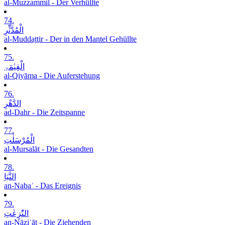
al-Muzzammil - Der Verhüllte
74.
الْمُدَّثِّرِ
al-Muddaṯṯir - Der in den Mantel Gehüllte
75.
الْقِیٰمَۃِ
al-Qiyāma - Die Auferstehung
76.
الدَّھْرِ
ad-Dahr - Die Zeitspanne
77.
الْمُرْسَلٰتِ
al-Mursalāt - Die Gesandten
78.
النَّبَاِ
an-Nabaʾ - Das Ereignis
79.
النّٰزِعٰتِ
an-Nāziʿāt - Die Ziehenden