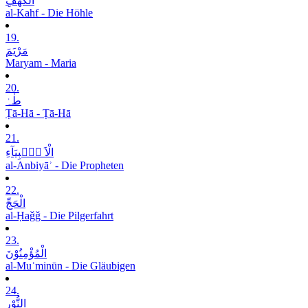
الْکَھْفِ
al-Kahf - Die Höhle
19.
مَرْیَمَ
Maryam - Maria
20.
طٰہٰ
Ṭā-Hā - Ṭā-Hā
21.
الْاَ نۡۢبِیَآءِ
al-Anbiyāʾ - Die Propheten
22.
الْحَجِّ
al-Ḥaǧǧ - Die Pilgerfahrt
23.
الْمُؤْمِنُوْنَ
al-Muʾminūn - Die Gläubigen
24.
النُّوْرِ