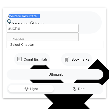
Skip
to
content
Search
Weitere Resultate...
Generic filters
Chapter
Select Chapter
Count Bismilah
Bookmarks
Uthmanic
Light
Dark