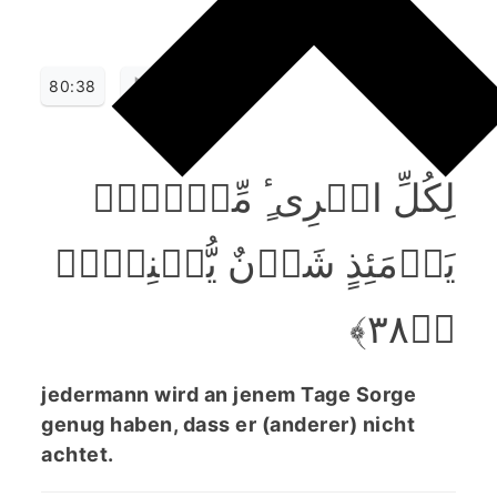
80:38
لِکُلِّ امۡرِیٴٍ مِّنۡہُمۡ
یَوۡمَئِذٍ شَاۡنٌ یُّغۡنِیۡہِ
﴿ؕ۳۸﴾
jedermann wird an jenem Tage Sorge
genug haben, dass er (anderer) nicht
achtet.