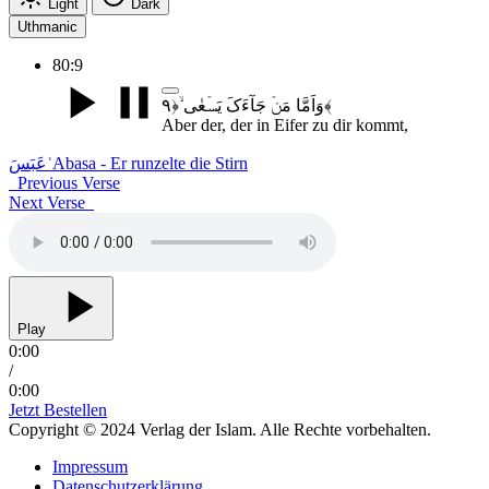
Light
Dark
Uthmanic
80:9
وَاَمَّا مَنۡ جَآءَکَ یَسۡعٰی ۙ﴿۹﴾
Aber der, der in Eifer zu dir kommt,
عَبَسَ
ʿAbasa - Er runzelte die Stirn
Previous Verse
Next Verse
Play
0:00
/
0:00
Jetzt Bestellen
Copyright © 2024 Verlag der Islam. Alle Rechte vorbehalten.
Impressum
Datenschutzerklärung