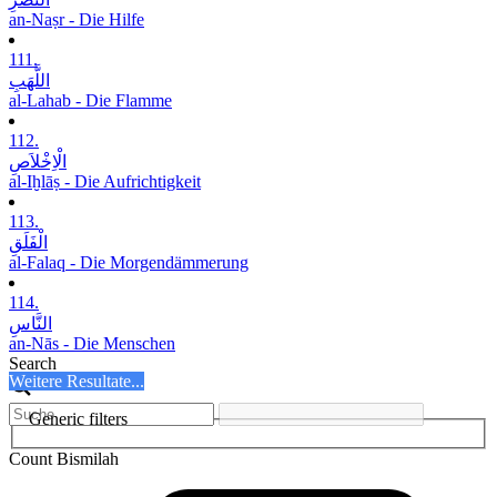
an-Naṣr - Die Hilfe
111.
اللَّھَبِ
al-Lahab - Die Flamme
112.
الْاِخْلاَصِ
al-Iḫlāṣ - Die Aufrichtigkeit
113.
الْفَلَقِ
al-Falaq - Die Morgendämmerung
114.
النَّاسِ
an-Nās - Die Menschen
Search
Weitere Resultate...
Generic filters
Count Bismilah