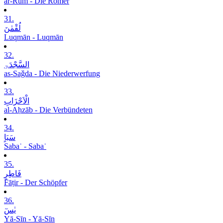
ar-Rūm - Die Römer
31.
لُقْمٰنَ
Luqmān - Luqmān
32.
السَّجْدَۃِ
as-Saǧda - Die Niederwerfung
33.
الْاَحْزَابِ
al-Aḥzāb - Die Verbündeten
34.
سَبَاٍ
Sabaʾ - Sabaʾ
35.
فَاطِرٍ
Fāṭir - Der Schöpfer
36.
یٰسٓ
Yā-Sīn - Yā-Sīn