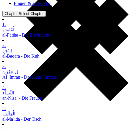
Fragen & Antworten
Chapter
Select Chapter
1.
الْفَاتِحَۃِ
al-Fātiḥa - Die Eröffnende
2.
البَقَرَة
al-Baqara - Die Kuh
3.
اٰلِ عِمْرٰنَ
Āl ʿImrān - Das Haus ʿImrāns
4.
النِّسَآءِ
an-Nisāʾ - Die Frauen
5.
الْمَآئِدَۃِ
al-Māʾida - Der Tisch