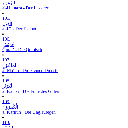
الْھُمَزَۃِ
al-Humaza - Der Lästerer
105.
الْفِیْلِ
al-Fīl - Der Elefant
106.
قُرَیْشٍ
Quraiš - Die Quraisch
107.
الْمَاعُوْنِ
al-Māʿūn - Die kleinen Dienste
108.
الْکَوْثَرِ
al-Kauṯar - Die Fülle des Guten
109.
الْکٰفِرُوْنَ
al-Kāfirūn - Die Ungläubigen
110.
النَّصْرِ