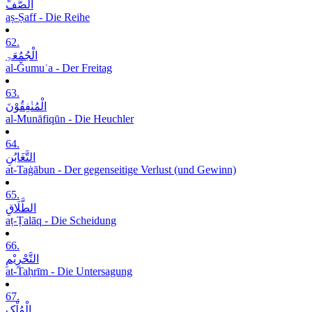
الصَّفِّ
aṣ-Ṣaff - Die Reihe
62.
الْجُمُعَۃِ
al-Ǧumuʿa - Der Freitag
63.
الْمُنٰفِقُوْنَ
al-Munāfiqūn - Die Heuchler
64.
التَّغَابُنِ
at-Taġābun - Der gegenseitige Verlust (und Gewinn)
65.
الطَّلَاقِ
aṭ-Ṭalāq - Die Scheidung
66.
التَّحْرِیْمِ
at-Taḥrīm - Die Untersagung
67.
الْمُلْکِ