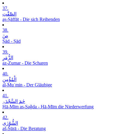
37.
الصّٰٓفّٰتِ
aṣ-Ṣāffāt - Die sich Reihenden
38.
صٓ
Ṣād - Ṣād
39.
الزُّمَرِ
az-Zumar - Die Scharen
40.
الْمُؤْمِنِ
al-Muʾmin - Der Gläubige
41.
حٰمٓ السَّجْدَۃِ
Ḥā-Mīm as-Saǧda - Ḥā-Mīm die Niederwerfung
42.
الشُّوْرٰی
aš-Šūrā - Die Beratung