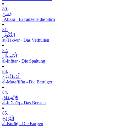
80.
عَبَسَ
ʿAbasa - Er runzelte die Stirn
81.
التَّکْوِیْرِ
at-Takwīr - Das Verhüllen
82.
الْاِنْفِطَارِ
al-Infiṭār - Die Spaltung
83.
الْمُطَفِّفِیْنَ
al-Muṭaffifīn - Die Betrüger
84.
الْاِنْشِقَاقِ
al-Inšiqāq - Das Bersten
85.
الْبُرُوْجِ
al-Burūǧ - Die Burgen