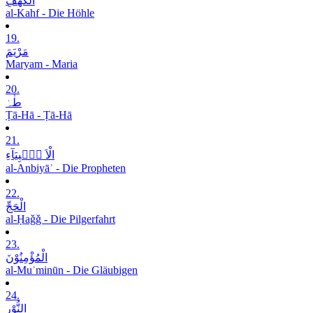
الْکَھْفِ
al-Kahf - Die Höhle
19.
مَرْیَمَ
Maryam - Maria
20.
طٰہٰ
Ṭā-Hā - Ṭā-Hā
21.
الْاَ نۡۢبِیَآءِ
al-Anbiyāʾ - Die Propheten
22.
الْحَجِّ
al-Ḥaǧǧ - Die Pilgerfahrt
23.
الْمُؤْمِنُوْنَ
al-Muʾminūn - Die Gläubigen
24.
النُّوْرِ