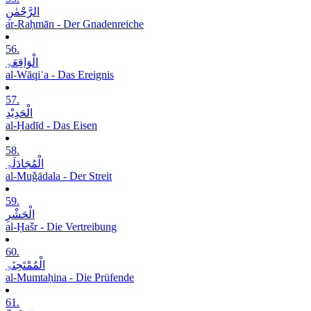
الرَّحْمٰنِ
ar-Raḥmān - Der Gnadenreiche
56.
الْوَاقِعَۃِ
al-Wāqiʿa - Das Ereignis
57.
الْحَدِیْدِ
al-Ḥadīd - Das Eisen
58.
الْمُجَادَلَۃِ
al-Muǧādala - Der Streit
59.
الْحَشْرِ
al-Ḥašr - Die Vertreibung
60.
الْمُمْتَحِنَۃِ
al-Mumtaḥina - Die Prüfende
61.