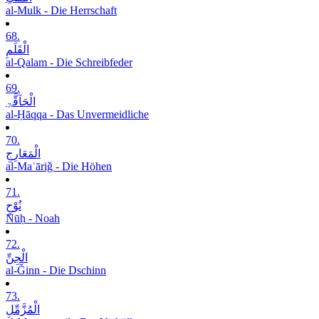
al-Mulk - Die Herrschaft
68.
الْقَلَمِ
al-Qalam - Die Schreibfeder
69.
الْحَآقَّۃِ
al-Ḥāqqa - Das Unvermeidliche
70.
الْمَعَارِجِ
al-Maʿāriǧ - Die Höhen
71.
نُوْحٍ
Nūḥ - Noah
72.
الْجِنِّ
al-Ǧinn - Die Dschinn
73.
الْمُزَّمِّلِ