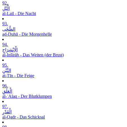
92.
الَّیْلِ
al-Lail - Die Nacht
93.
الضُّحٰی
aḍ-Ḍuḥā - Die Morgenhelle
94.
الْاِنْشِرَاحِ
al-Inširāḥ - Das Weiten (der Brust)
95.
التِّیْنِ
at-Tīn - Die Feige
96.
الْعَلَقِ
al-ʿAlaq - Der Blutklumpen
97.
الْقَدْرِ
al-Qadr - Das Schicksal