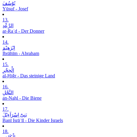
یُوْسُفَ
Yūsuf - Josef
13.
الرَّعْدِ
ar-Raʿd - Der Donner
14.
اِبْرٰھِیْمَ
Ibrāhīm - Abraham
15.
الْحِجْرِ
al-Ḥiǧr - Das steinige Land
16.
النَّحْلِ
an-Naḥl - Die Biene
17.
بَنِیْٓ اِسْرَآءِیْلَ
Banī Isrāʾīl - Die Kinder Israels
18.