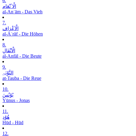
6.
الْاٴنْعَام
al-Anʿām - Das Vieh
7.
الْاَعْرَاف
al-Aʿrāf - Die Höhen
8.
الْاَنْفَالِ
al-Anfāl - Die Beute
9.
التَّوْبَۃِ
at-Tauba - Die Reue
10.
یُوْنُسَ
Yūnus - Jonas
11.
ھُوْدِ
Hūd - Hūd
12.