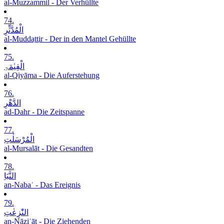
al-Muzzammil - Der Verhüllte
74.
الْمُدَّثِّرِ
al-Muddaṯṯir - Der in den Mantel Gehüllte
75.
الْقِیٰمَۃِ
al-Qiyāma - Die Auferstehung
76.
الدَّھْرِ
ad-Dahr - Die Zeitspanne
77.
الْمُرْسَلٰتِ
al-Mursalāt - Die Gesandten
78.
النَّبَاِ
an-Nabaʾ - Das Ereignis
79.
النّٰزِعٰتِ
an-Nāziʿāt - Die Ziehenden