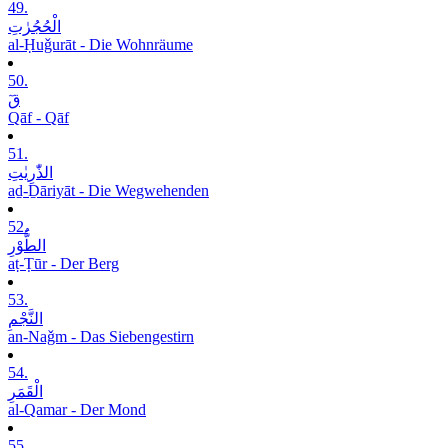
49.
الْحُجُرٰتِ
al-Ḥuǧurāt - Die Wohnräume
50.
قٓ
Qāf - Qāf
51.
الذّٰرِیٰتِ
aḏ-Ḏāriyāt - Die Wegwehenden
52.
الطُّوْرِ
aṭ-Ṭūr - Der Berg
53.
النَّجْمِ
an-Naǧm - Das Siebengestirn
54.
الْقَمَرِ
al-Qamar - Der Mond
55.