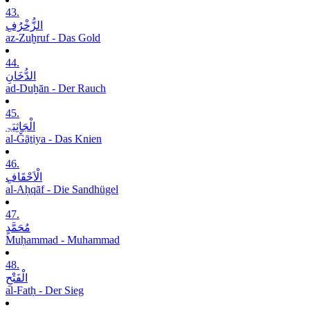
43.
الزُّخْرُفِ
az-Zuḫruf - Das Gold
44.
الدُّخَانِ
ad-Duḫān - Der Rauch
45.
الْجَاثِیَۃِ
al-Ǧāṯiya - Das Knien
46.
الْاَحْقَافِ
al-Aḥqāf - Die Sandhügel
47.
مُحَمَّدٍ
Muḥammad - Muhammad
48.
الْفَتْحِ
al-Fatḥ - Der Sieg