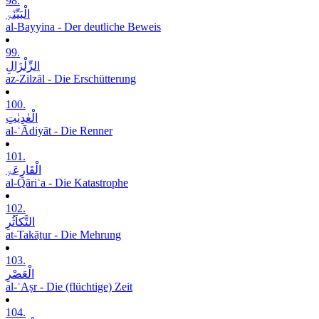
98.
الْبَیِّنَۃِ
al-Bayyina - Der deutliche Beweis
99.
الزِّلْزَالِ
az-Zilzāl - Die Erschütterung
100.
الْعٰدِیٰتِ
al-ʿĀdiyāt - Die Renner
101.
الْقَارِعَۃِ
al-Qāriʿa - Die Katastrophe
102.
التَّکاَثُرِ
at-Takāṯur - Die Mehrung
103.
الْعَصْرِ
al-ʿAṣr - Die (flüchtige) Zeit
104.