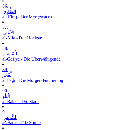
86.
الطَّارِقِ
aṭ-Ṭāriq - Der Morgenstern
87.
الْاَعْلٰی
al-Aʿlā - Der Höchste
88.
الْغَاشِیَۃِ
al-Ġāšiya - Die Überwältigende
89.
الْفَجْرِ
al-Faǧr - Die Morgendämmerung
90.
الْبَلَدِ
al-Balad - Die Stadt
91.
الشَّمْسِ
aš-Šams - Die Sonne