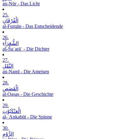
an-Nūr - Das Licht
25.
الْفُرْقَانِ
al-Furqān - Das Entscheidende
26.
الشُّعَرَآءِ
aš-Šuʿarāʾ - Die Dichter
27.
النَّمْلِ
an-Naml - Die Ameisen
28.
الْقَصَصِ
al-Qaṣaṣ - Die Geschichte
29.
الْعَنْکَبُوْتِ
al-ʿAnkabūt - Die Spinne
30.
الرُّوْمِ