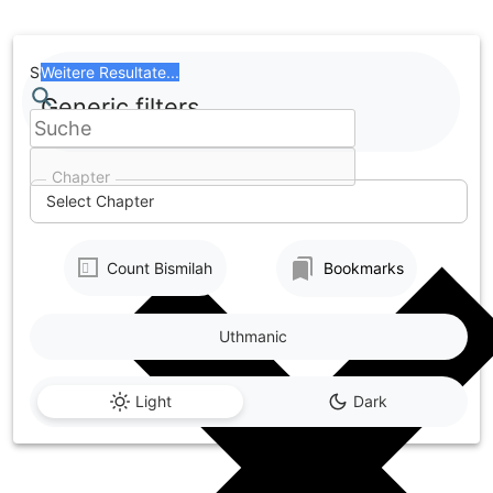
Skip
to
content
Search
Weitere Resultate...
Generic filters
Chapter
Select Chapter
Count Bismilah
Bookmarks
Uthmanic
Light
Dark