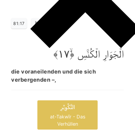
81:17
الۡجَوَارِ الۡکُنَّسِ ﴿ۙ۱۷﴾
die voraneilenden und die sich
verbergenden –,
التَّکْوِیْرِ
at-Takwīr - Das
Verhüllen