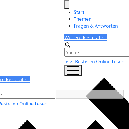
Start
Themen
Fragen & Antworten
Search
Weitere Resultate...
Generic filters
Jetzt Bestellen
Online Lesen
ch
re Resultate...
ric filters
 Bestellen
Online Lesen