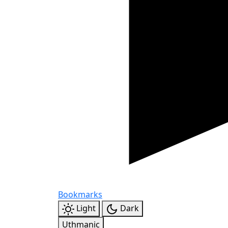
Bookmarks
Light
Dark
Uthmanic