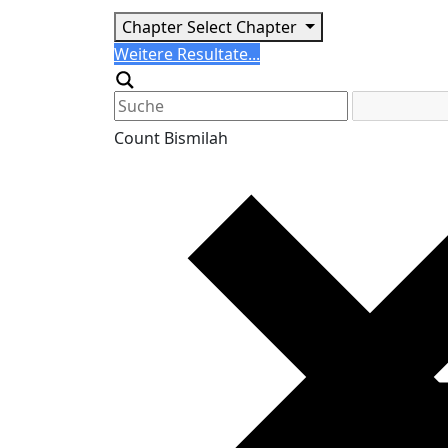
Chapter
Select Chapter
Search
Weitere Resultate...
Generic filters
Count Bismilah