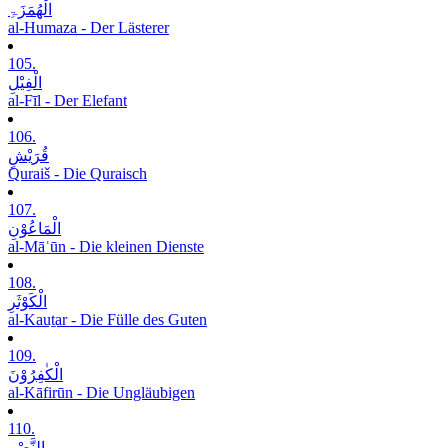
الْھُمَزَۃِ
al-Humaza - Der Lästerer
105.
الْفِیْلِ
al-Fīl - Der Elefant
106.
قُرَیْشٍ
Quraiš - Die Quraisch
107.
الْمَاعُوْنِ
al-Māʿūn - Die kleinen Dienste
108.
الْکَوْثَرِ
al-Kauṯar - Die Fülle des Guten
109.
الْکٰفِرُوْنَ
al-Kāfirūn - Die Ungläubigen
110.
النَّصْرِ