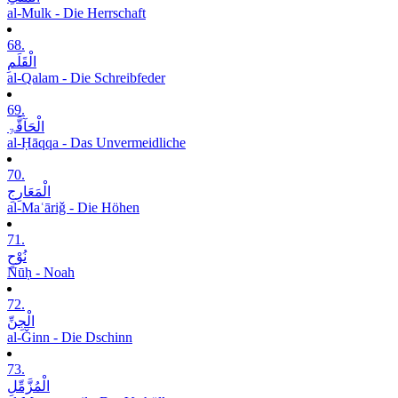
al-Mulk - Die Herrschaft
68.
الْقَلَمِ
al-Qalam - Die Schreibfeder
69.
الْحَآقَّۃِ
al-Ḥāqqa - Das Unvermeidliche
70.
الْمَعَارِجِ
al-Maʿāriǧ - Die Höhen
71.
نُوْحٍ
Nūḥ - Noah
72.
الْجِنِّ
al-Ǧinn - Die Dschinn
73.
الْمُزَّمِّلِ