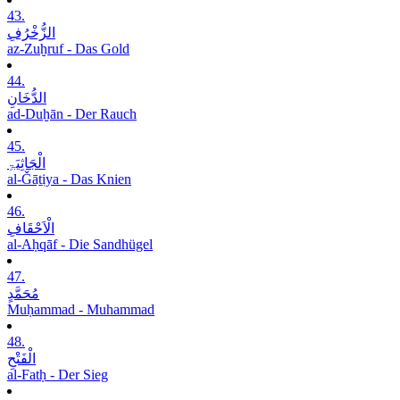
43.
الزُّخْرُفِ
az-Zuḫruf - Das Gold
44.
الدُّخَانِ
ad-Duḫān - Der Rauch
45.
الْجَاثِیَۃِ
al-Ǧāṯiya - Das Knien
46.
الْاَحْقَافِ
al-Aḥqāf - Die Sandhügel
47.
مُحَمَّدٍ
Muḥammad - Muhammad
48.
الْفَتْحِ
al-Fatḥ - Der Sieg