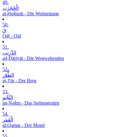
49.
الْحُجُرٰتِ
al-Ḥuǧurāt - Die Wohnräume
50.
قٓ
Qāf - Qāf
51.
الذّٰرِیٰتِ
aḏ-Ḏāriyāt - Die Wegwehenden
52.
الطُّوْرِ
aṭ-Ṭūr - Der Berg
53.
النَّجْمِ
an-Naǧm - Das Siebengestirn
54.
الْقَمَرِ
al-Qamar - Der Mond
55.