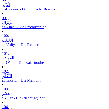
98.
الْبَیِّنَۃِ
al-Bayyina - Der deutliche Beweis
99.
الزِّلْزَالِ
az-Zilzāl - Die Erschütterung
100.
الْعٰدِیٰتِ
al-ʿĀdiyāt - Die Renner
101.
الْقَارِعَۃِ
al-Qāriʿa - Die Katastrophe
102.
التَّکاَثُرِ
at-Takāṯur - Die Mehrung
103.
الْعَصْرِ
al-ʿAṣr - Die (flüchtige) Zeit
104.