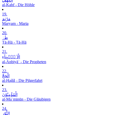
الْکَھْفِ
al-Kahf - Die Höhle
19.
مَرْیَمَ
Maryam - Maria
20.
طٰہٰ
Ṭā-Hā - Ṭā-Hā
21.
الْاَ نۡۢبِیَآءِ
al-Anbiyāʾ - Die Propheten
22.
الْحَجِّ
al-Ḥaǧǧ - Die Pilgerfahrt
23.
الْمُؤْمِنُوْنَ
al-Muʾminūn - Die Gläubigen
24.
النُّوْرِ