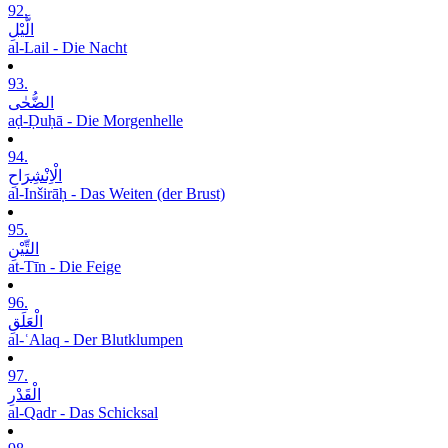
92.
الَّیْلِ
al-Lail - Die Nacht
93.
الضُّحٰی
aḍ-Ḍuḥā - Die Morgenhelle
94.
الْاِنْشِرَاحِ
al-Inširāḥ - Das Weiten (der Brust)
95.
التِّیْنِ
at-Tīn - Die Feige
96.
الْعَلَقِ
al-ʿAlaq - Der Blutklumpen
97.
الْقَدْرِ
al-Qadr - Das Schicksal