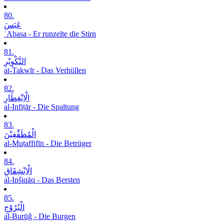
80.
عَبَسَ
ʿAbasa - Er runzelte die Stirn
81.
التَّکْوِیْرِ
at-Takwīr - Das Verhüllen
82.
الْاِنْفِطَارِ
al-Infiṭār - Die Spaltung
83.
الْمُطَفِّفِیْنَ
al-Muṭaffifīn - Die Betrüger
84.
الْاِنْشِقَاقِ
al-Inšiqāq - Das Bersten
85.
الْبُرُوْجِ
al-Burūǧ - Die Burgen