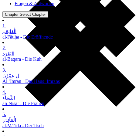
Fragen & Antworten
Chapter
Select Chapter
1.
الْفَاتِحَۃِ
al-Fātiḥa - Die Eröffnende
2.
البَقَرَة
al-Baqara - Die Kuh
3.
اٰلِ عِمْرٰنَ
Āl ʿImrān - Das Haus ʿImrāns
4.
النِّسَآءِ
an-Nisāʾ - Die Frauen
5.
الْمَآئِدَۃِ
al-Māʾida - Der Tisch