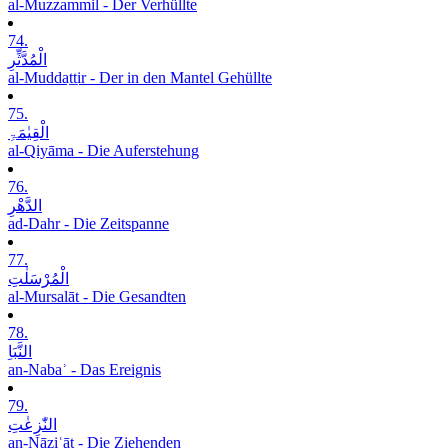
al-Muzzammil - Der Verhüllte
74.
الْمُدَّثِّرِ
al-Muddaṯṯir - Der in den Mantel Gehüllte
75.
الْقِیٰمَۃِ
al-Qiyāma - Die Auferstehung
76.
الدَّھْرِ
ad-Dahr - Die Zeitspanne
77.
الْمُرْسَلٰتِ
al-Mursalāt - Die Gesandten
78.
النَّبَاِ
an-Nabaʾ - Das Ereignis
79.
النّٰزِعٰتِ
an-Nāziʿāt - Die Ziehenden