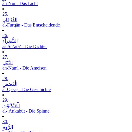
an-Nūr - Das Licht
25.
الْفُرْقَانِ
al-Furqān - Das Entscheidende
26.
الشُّعَرَآءِ
aš-Šuʿarāʾ - Die Dichter
27.
النَّمْلِ
an-Naml - Die Ameisen
28.
الْقَصَصِ
al-Qaṣaṣ - Die Geschichte
29.
الْعَنْکَبُوْتِ
al-ʿAnkabūt - Die Spinne
30.
الرُّوْمِ