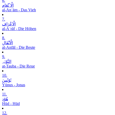
6.
الْاٴنْعَام
al-Anʿām - Das Vieh
7.
الْاَعْرَاف
al-Aʿrāf - Die Höhen
8.
الْاَنْفَالِ
al-Anfāl - Die Beute
9.
التَّوْبَۃِ
at-Tauba - Die Reue
10.
یُوْنُسَ
Yūnus - Jonas
11.
ھُوْدِ
Hūd - Hūd
12.