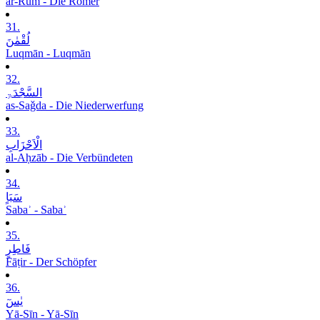
ar-Rūm - Die Römer
31.
لُقْمٰنَ
Luqmān - Luqmān
32.
السَّجْدَۃِ
as-Saǧda - Die Niederwerfung
33.
الْاَحْزَابِ
al-Aḥzāb - Die Verbündeten
34.
سَبَاٍ
Sabaʾ - Sabaʾ
35.
فَاطِرٍ
Fāṭir - Der Schöpfer
36.
یٰسٓ
Yā-Sīn - Yā-Sīn