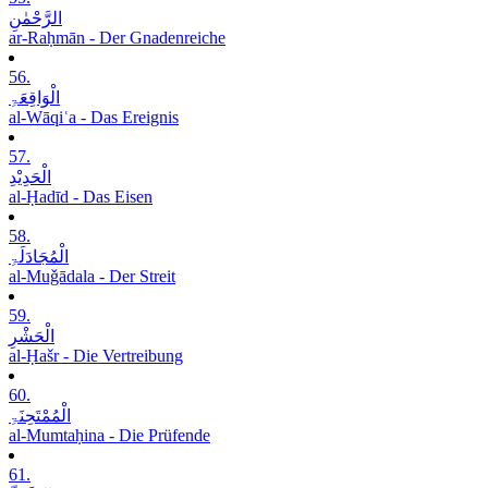
الرَّحْمٰنِ
ar-Raḥmān - Der Gnadenreiche
56.
الْوَاقِعَۃِ
al-Wāqiʿa - Das Ereignis
57.
الْحَدِیْدِ
al-Ḥadīd - Das Eisen
58.
الْمُجَادَلَۃِ
al-Muǧādala - Der Streit
59.
الْحَشْرِ
al-Ḥašr - Die Vertreibung
60.
الْمُمْتَحِنَۃِ
al-Mumtaḥina - Die Prüfende
61.