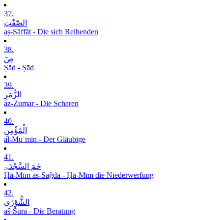
37.
الصّٰٓفّٰتِ
aṣ-Ṣāffāt - Die sich Reihenden
38.
صٓ
Ṣād - Ṣād
39.
الزُّمَرِ
az-Zumar - Die Scharen
40.
الْمُؤْمِنِ
al-Muʾmin - Der Gläubige
41.
حٰمٓ السَّجْدَۃِ
Ḥā-Mīm as-Saǧda - Ḥā-Mīm die Niederwerfung
42.
الشُّوْرٰی
aš-Šūrā - Die Beratung