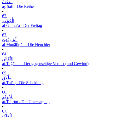
الصَّفِّ
aṣ-Ṣaff - Die Reihe
62.
الْجُمُعَۃِ
al-Ǧumuʿa - Der Freitag
63.
الْمُنٰفِقُوْنَ
al-Munāfiqūn - Die Heuchler
64.
التَّغَابُنِ
at-Taġābun - Der gegenseitige Verlust (und Gewinn)
65.
الطَّلَاقِ
aṭ-Ṭalāq - Die Scheidung
66.
التَّحْرِیْمِ
at-Taḥrīm - Die Untersagung
67.
الْمُلْکِ