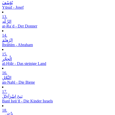
یُوْسُفَ
Yūsuf - Josef
13.
الرَّعْدِ
ar-Raʿd - Der Donner
14.
اِبْرٰھِیْمَ
Ibrāhīm - Abraham
15.
الْحِجْرِ
al-Ḥiǧr - Das steinige Land
16.
النَّحْلِ
an-Naḥl - Die Biene
17.
بَنِیْٓ اِسْرَآءِیْلَ
Banī Isrāʾīl - Die Kinder Israels
18.