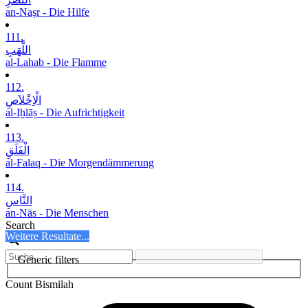
an-Naṣr - Die Hilfe
111.
اللَّھَبِ
al-Lahab - Die Flamme
112.
الْاِخْلاَصِ
al-Iḫlāṣ - Die Aufrichtigkeit
113.
الْفَلَقِ
al-Falaq - Die Morgendämmerung
114.
النَّاسِ
an-Nās - Die Menschen
Search
Weitere Resultate...
Generic filters
Count Bismilah