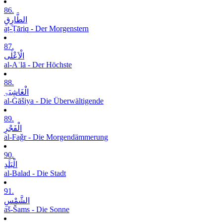
86.
الطَّارِقِ
aṭ-Ṭāriq - Der Morgenstern
87.
الْاَعْلٰی
al-Aʿlā - Der Höchste
88.
الْغَاشِیَۃِ
al-Ġāšiya - Die Überwältigende
89.
الْفَجْرِ
al-Faǧr - Die Morgendämmerung
90.
الْبَلَدِ
al-Balad - Die Stadt
91.
الشَّمْسِ
aš-Šams - Die Sonne