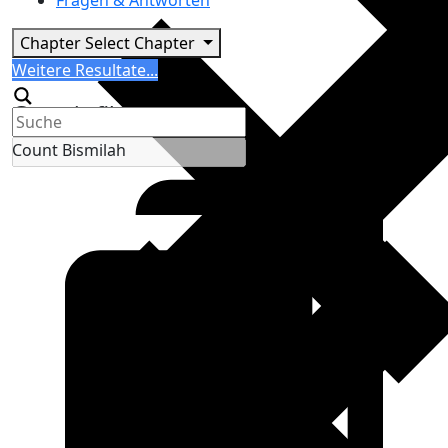
Fragen & Antworten
Chapter
Select Chapter
Search
Weitere Resultate...
Generic filters
Count Bismilah