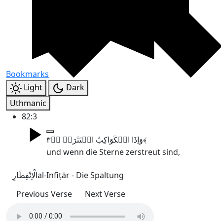
Bookmarks
Light
Dark
Uthmanic
82:3
وَاِذَا الۡکَوَاکِبُ انۡتَثَرَتۡ ۙ﴿۳﴾
und wenn die Sterne zerstreut sind,
الْاِنْفِطَارِ
al-Infiṭār - Die Spaltung
Previous Verse
Next Verse