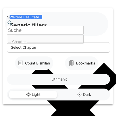
Skip
to
content
Search
Weitere Resultate...
Generic filters
Chapter
Select Chapter
Count Bismilah
Bookmarks
Uthmanic
Light
Dark