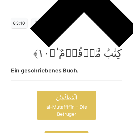
83:10
کِتٰبٌ مَّرۡقُوۡمٌ ؕ﴿۱۰﴾
Ein geschriebenes Buch.
الْمُطَفِّفِیْنَ
al-Muṭaffifīn - Die
Betrüger