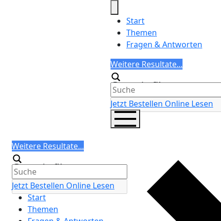
Skip
to
Start
content
Themen
Fragen & Antworten
Search
Weitere Resultate...
Generic filters
Jetzt Bestellen
Online Lesen
Search
Weitere Resultate...
Generic filters
Jetzt Bestellen
Online Lesen
Start
Themen