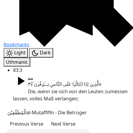
Bookmarks
Light
Dark
Uthmanic
83:3
الَّذِیۡنَ اِذَا اکۡتَالُوۡا عَلَی النَّاسِ یَسۡتَوۡفُوۡنَ ۫﴿ۖ۳﴾
Die, wenn sie sich von den Leuten zumessen
lassen, volles Maß verlangen;
الْمُطَفِّفِیْنَ
al-Muṭaffifīn - Die Betrüger
Previous Verse
Next Verse