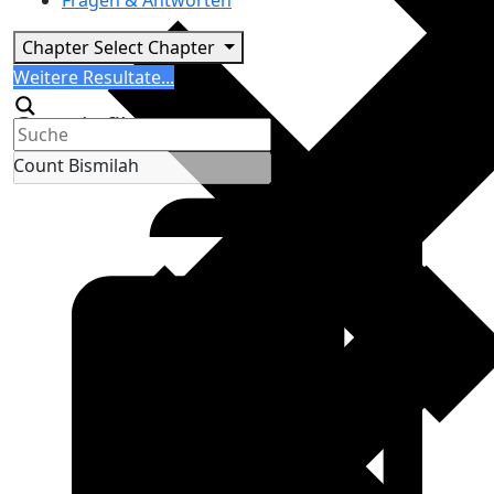
Fragen & Antworten
Chapter
Select Chapter
Search
Weitere Resultate...
Generic filters
Count Bismilah