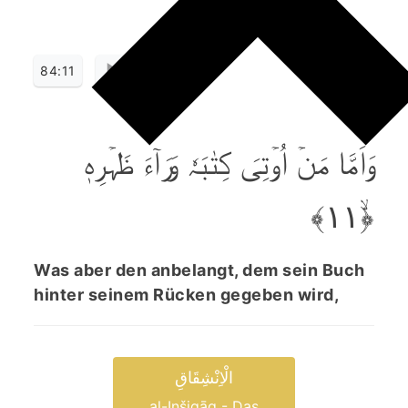
84:11
وَاَمَّا مَنۡ اُوۡتِیَ کِتٰبَہٗ وَرَآءَ ظَہۡرِہٖ
﴿ۙ۱۱﴾
Was aber den anbelangt, dem sein Buch
hinter seinem Rücken gegeben wird,
الْاِنْشِقَاقِ
al-Inšiqāq - Das