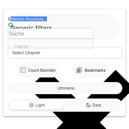
Skip
to
content
Search
Weitere Resultate...
Generic filters
Chapter
Select Chapter
Count Bismilah
Bookmarks
Uthmanic
Light
Dark