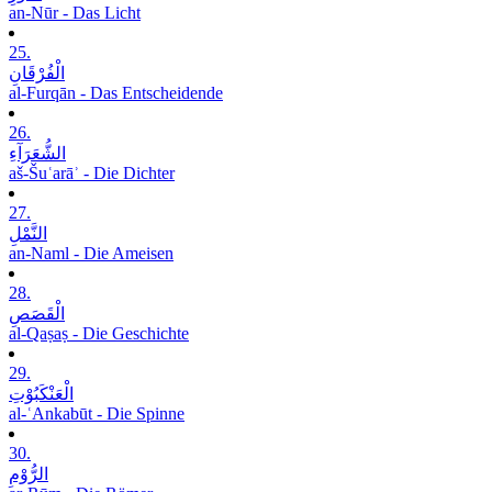
an-Nūr - Das Licht
25.
الْفُرْقَانِ
al-Furqān - Das Entscheidende
26.
الشُّعَرَآءِ
aš-Šuʿarāʾ - Die Dichter
27.
النَّمْلِ
an-Naml - Die Ameisen
28.
الْقَصَصِ
al-Qaṣaṣ - Die Geschichte
29.
الْعَنْکَبُوْتِ
al-ʿAnkabūt - Die Spinne
30.
الرُّوْمِ