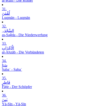
ar-Rūm - Die Römer
31.
لُقْمٰنَ
Luqmān - Luqmān
32.
السَّجْدَۃِ
as-Saǧda - Die Niederwerfung
33.
الْاَحْزَابِ
al-Aḥzāb - Die Verbündeten
34.
سَبَاٍ
Sabaʾ - Sabaʾ
35.
فَاطِرٍ
Fāṭir - Der Schöpfer
36.
یٰسٓ
Yā-Sīn - Yā-Sīn