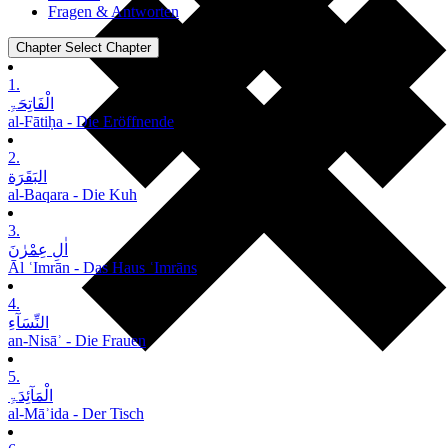
Fragen & Antworten
Chapter
Select Chapter
1.
الْفَاتِحَۃِ
al-Fātiḥa - Die Eröffnende
2.
البَقَرَة
al-Baqara - Die Kuh
3.
اٰلِ عِمْرٰنَ
Āl ʿImrān - Das Haus ʿImrāns
4.
النِّسَآءِ
an-Nisāʾ - Die Frauen
5.
الْمَآئِدَۃِ
al-Māʾida - Der Tisch