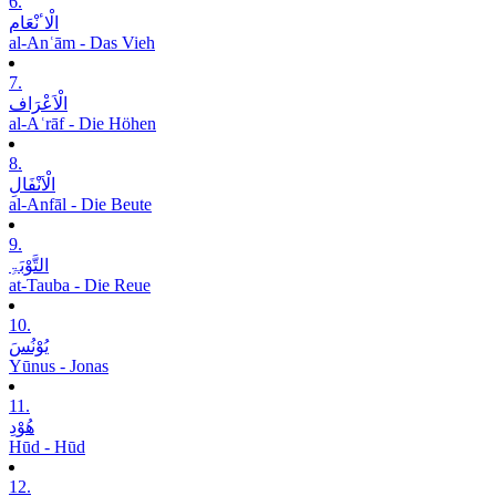
6.
الْاٴنْعَام
al-Anʿām - Das Vieh
7.
الْاَعْرَاف
al-Aʿrāf - Die Höhen
8.
الْاَنْفَالِ
al-Anfāl - Die Beute
9.
التَّوْبَۃِ
at-Tauba - Die Reue
10.
یُوْنُسَ
Yūnus - Jonas
11.
ھُوْدِ
Hūd - Hūd
12.