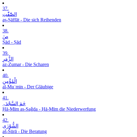
37.
الصّٰٓفّٰتِ
aṣ-Ṣāffāt - Die sich Reihenden
38.
صٓ
Ṣād - Ṣād
39.
الزُّمَرِ
az-Zumar - Die Scharen
40.
الْمُؤْمِنِ
al-Muʾmin - Der Gläubige
41.
حٰمٓ السَّجْدَۃِ
Ḥā-Mīm as-Saǧda - Ḥā-Mīm die Niederwerfung
42.
الشُّوْرٰی
aš-Šūrā - Die Beratung