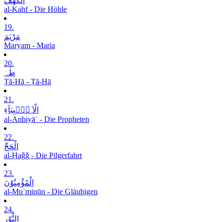
الْکَھْفِ
al-Kahf - Die Höhle
19.
مَرْیَمَ
Maryam - Maria
20.
طٰہٰ
Ṭā-Hā - Ṭā-Hā
21.
الْاَ نۡۢبِیَآءِ
al-Anbiyāʾ - Die Propheten
22.
الْحَجِّ
al-Ḥaǧǧ - Die Pilgerfahrt
23.
الْمُؤْمِنُوْنَ
al-Muʾminūn - Die Gläubigen
24.
النُّوْرِ