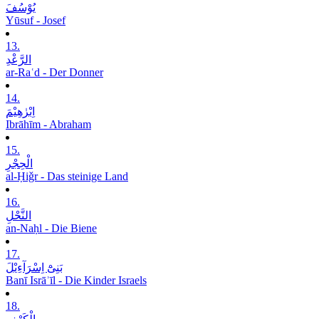
یُوْسُفَ
Yūsuf - Josef
13.
الرَّعْدِ
ar-Raʿd - Der Donner
14.
اِبْرٰھِیْمَ
Ibrāhīm - Abraham
15.
الْحِجْرِ
al-Ḥiǧr - Das steinige Land
16.
النَّحْلِ
an-Naḥl - Die Biene
17.
بَنِیْٓ اِسْرَآءِیْلَ
Banī Isrāʾīl - Die Kinder Israels
18.