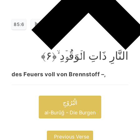
85:6
النَّارِ ذَاتِ الۡوَقُوۡدِ ۙ﴿۶﴾
des Feuers voll von Brennstoff –,
الْبُرُوْجِ
al-Burūǧ - Die Burgen
Previous Verse