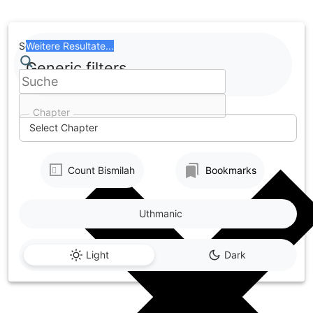
Skip
to
content
Search
Weitere Resultate...
Generic filters
Chapter
Select Chapter
Count Bismilah
Bookmarks
Uthmanic
Light
Dark