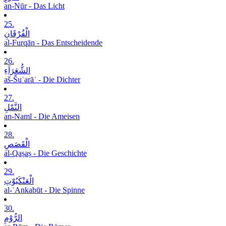
an-Nūr - Das Licht
25.
الْفُرْقَانِ
al-Furqān - Das Entscheidende
26.
الشُّعَرَآءِ
aš-Šuʿarāʾ - Die Dichter
27.
النَّمْلِ
an-Naml - Die Ameisen
28.
الْقَصَصِ
al-Qaṣaṣ - Die Geschichte
29.
الْعَنْکَبُوْتِ
al-ʿAnkabūt - Die Spinne
30.
الرُّوْمِ