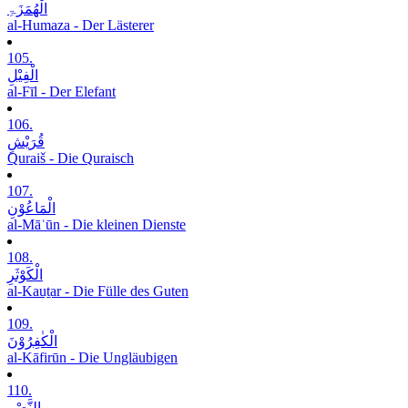
الْھُمَزَۃِ
al-Humaza - Der Lästerer
105.
الْفِیْلِ
al-Fīl - Der Elefant
106.
قُرَیْشٍ
Quraiš - Die Quraisch
107.
الْمَاعُوْنِ
al-Māʿūn - Die kleinen Dienste
108.
الْکَوْثَرِ
al-Kauṯar - Die Fülle des Guten
109.
الْکٰفِرُوْنَ
al-Kāfirūn - Die Ungläubigen
110.
النَّصْرِ