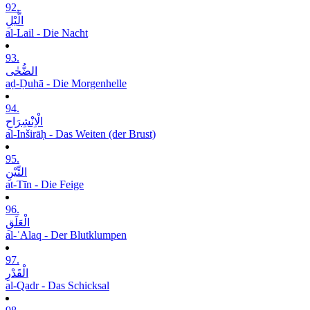
92.
الَّیْلِ
al-Lail - Die Nacht
93.
الضُّحٰی
aḍ-Ḍuḥā - Die Morgenhelle
94.
الْاِنْشِرَاحِ
al-Inširāḥ - Das Weiten (der Brust)
95.
التِّیْنِ
at-Tīn - Die Feige
96.
الْعَلَقِ
al-ʿAlaq - Der Blutklumpen
97.
الْقَدْرِ
al-Qadr - Das Schicksal