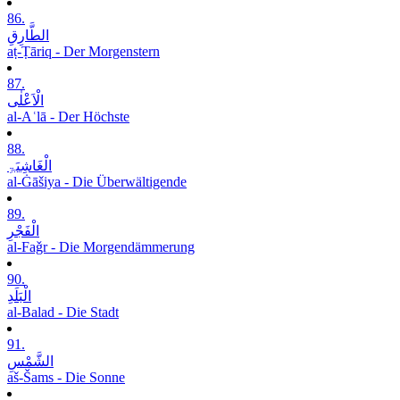
86.
الطَّارِقِ
aṭ-Ṭāriq - Der Morgenstern
87.
الْاَعْلٰی
al-Aʿlā - Der Höchste
88.
الْغَاشِیَۃِ
al-Ġāšiya - Die Überwältigende
89.
الْفَجْرِ
al-Faǧr - Die Morgendämmerung
90.
الْبَلَدِ
al-Balad - Die Stadt
91.
الشَّمْسِ
aš-Šams - Die Sonne