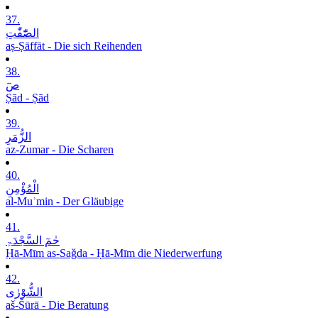
37.
الصّٰٓفّٰتِ
aṣ-Ṣāffāt - Die sich Reihenden
38.
صٓ
Ṣād - Ṣād
39.
الزُّمَرِ
az-Zumar - Die Scharen
40.
الْمُؤْمِنِ
al-Muʾmin - Der Gläubige
41.
حٰمٓ السَّجْدَۃِ
Ḥā-Mīm as-Saǧda - Ḥā-Mīm die Niederwerfung
42.
الشُّوْرٰی
aš-Šūrā - Die Beratung