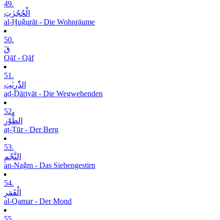
49.
الْحُجُرٰتِ
al-Ḥuǧurāt - Die Wohnräume
50.
قٓ
Qāf - Qāf
51.
الذّٰرِیٰتِ
aḏ-Ḏāriyāt - Die Wegwehenden
52.
الطُّوْرِ
aṭ-Ṭūr - Der Berg
53.
النَّجْمِ
an-Naǧm - Das Siebengestirn
54.
الْقَمَرِ
al-Qamar - Der Mond
55.