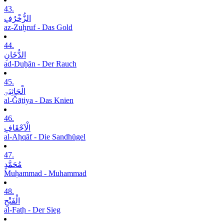
43.
الزُّخْرُفِ
az-Zuḫruf - Das Gold
44.
الدُّخَانِ
ad-Duḫān - Der Rauch
45.
الْجَاثِیَۃِ
al-Ǧāṯiya - Das Knien
46.
الْاَحْقَافِ
al-Aḥqāf - Die Sandhügel
47.
مُحَمَّدٍ
Muḥammad - Muhammad
48.
الْفَتْحِ
al-Fatḥ - Der Sieg