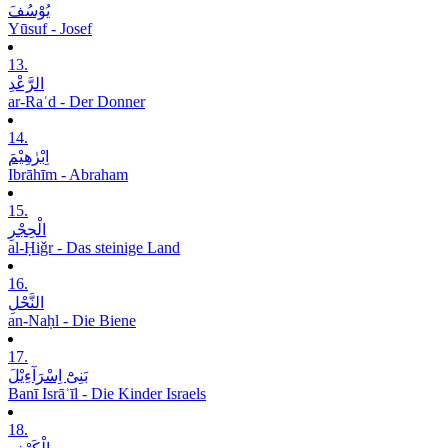
یُوْسُفَ
Yūsuf - Josef
13.
الرَّعْدِ
ar-Raʿd - Der Donner
14.
اِبْرٰھِیْمَ
Ibrāhīm - Abraham
15.
الْحِجْرِ
al-Ḥiǧr - Das steinige Land
16.
النَّحْلِ
an-Naḥl - Die Biene
17.
بَنِیْٓ اِسْرَآءِیْلَ
Banī Isrāʾīl - Die Kinder Israels
18.