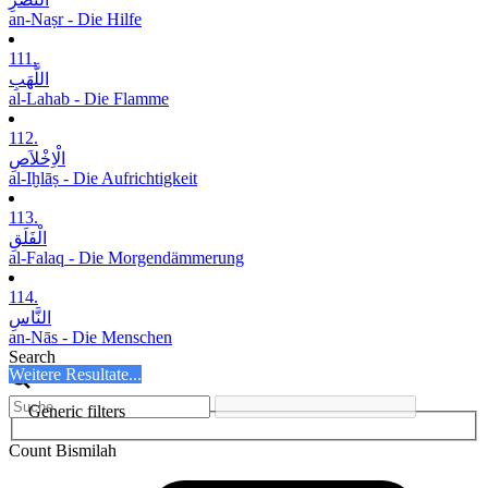
an-Naṣr - Die Hilfe
111.
اللَّھَبِ
al-Lahab - Die Flamme
112.
الْاِخْلاَصِ
al-Iḫlāṣ - Die Aufrichtigkeit
113.
الْفَلَقِ
al-Falaq - Die Morgendämmerung
114.
النَّاسِ
an-Nās - Die Menschen
Search
Weitere Resultate...
Generic filters
Count Bismilah