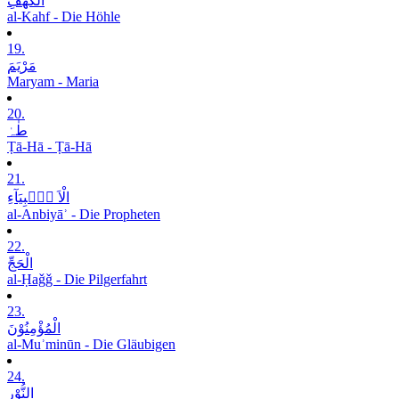
الْکَھْفِ
al-Kahf - Die Höhle
19.
مَرْیَمَ
Maryam - Maria
20.
طٰہٰ
Ṭā-Hā - Ṭā-Hā
21.
الْاَ نۡۢبِیَآءِ
al-Anbiyāʾ - Die Propheten
22.
الْحَجِّ
al-Ḥaǧǧ - Die Pilgerfahrt
23.
الْمُؤْمِنُوْنَ
al-Muʾminūn - Die Gläubigen
24.
النُّوْرِ