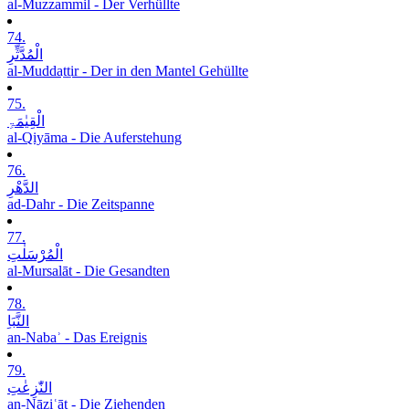
al-Muzzammil - Der Verhüllte
74.
الْمُدَّثِّرِ
al-Muddaṯṯir - Der in den Mantel Gehüllte
75.
الْقِیٰمَۃِ
al-Qiyāma - Die Auferstehung
76.
الدَّھْرِ
ad-Dahr - Die Zeitspanne
77.
الْمُرْسَلٰتِ
al-Mursalāt - Die Gesandten
78.
النَّبَاِ
an-Nabaʾ - Das Ereignis
79.
النّٰزِعٰتِ
an-Nāziʿāt - Die Ziehenden