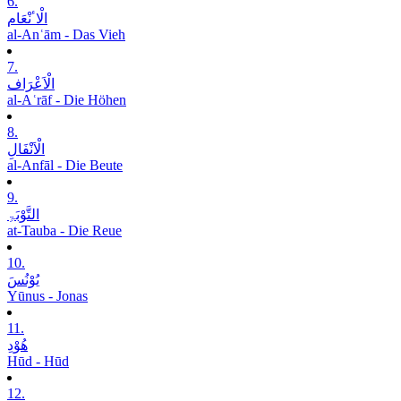
6.
الْاٴنْعَام
al-Anʿām - Das Vieh
7.
الْاَعْرَاف
al-Aʿrāf - Die Höhen
8.
الْاَنْفَالِ
al-Anfāl - Die Beute
9.
التَّوْبَۃِ
at-Tauba - Die Reue
10.
یُوْنُسَ
Yūnus - Jonas
11.
ھُوْدِ
Hūd - Hūd
12.