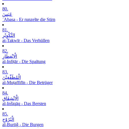
80.
عَبَسَ
ʿAbasa - Er runzelte die Stirn
81.
التَّکْوِیْرِ
at-Takwīr - Das Verhüllen
82.
الْاِنْفِطَارِ
al-Infiṭār - Die Spaltung
83.
الْمُطَفِّفِیْنَ
al-Muṭaffifīn - Die Betrüger
84.
الْاِنْشِقَاقِ
al-Inšiqāq - Das Bersten
85.
الْبُرُوْجِ
al-Burūǧ - Die Burgen