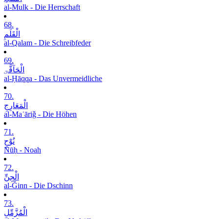
al-Mulk - Die Herrschaft
68.
الْقَلَمِ
al-Qalam - Die Schreibfeder
69.
الْحَآقَّۃِ
al-Ḥāqqa - Das Unvermeidliche
70.
الْمَعَارِجِ
al-Maʿāriǧ - Die Höhen
71.
نُوْحٍ
Nūḥ - Noah
72.
الْجِنِّ
al-Ǧinn - Die Dschinn
73.
الْمُزَّمِّلِ