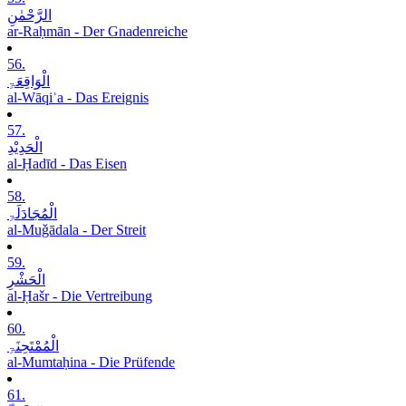
الرَّحْمٰنِ
ar-Raḥmān - Der Gnadenreiche
56.
الْوَاقِعَۃِ
al-Wāqiʿa - Das Ereignis
57.
الْحَدِیْدِ
al-Ḥadīd - Das Eisen
58.
الْمُجَادَلَۃِ
al-Muǧādala - Der Streit
59.
الْحَشْرِ
al-Ḥašr - Die Vertreibung
60.
الْمُمْتَحِنَۃِ
al-Mumtaḥina - Die Prüfende
61.