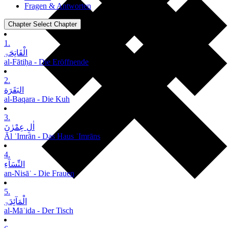
Fragen & Antworten
Chapter
Select Chapter
1.
الْفَاتِحَۃِ
al-Fātiḥa - Die Eröffnende
2.
البَقَرَة
al-Baqara - Die Kuh
3.
اٰلِ عِمْرٰنَ
Āl ʿImrān - Das Haus ʿImrāns
4.
النِّسَآءِ
an-Nisāʾ - Die Frauen
5.
الْمَآئِدَۃِ
al-Māʾida - Der Tisch