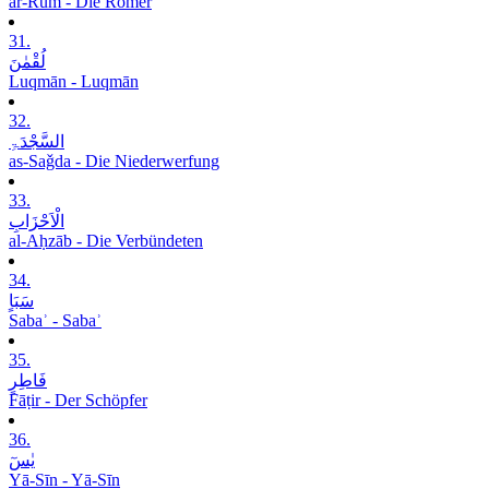
ar-Rūm - Die Römer
31.
لُقْمٰنَ
Luqmān - Luqmān
32.
السَّجْدَۃِ
as-Saǧda - Die Niederwerfung
33.
الْاَحْزَابِ
al-Aḥzāb - Die Verbündeten
34.
سَبَاٍ
Sabaʾ - Sabaʾ
35.
فَاطِرٍ
Fāṭir - Der Schöpfer
36.
یٰسٓ
Yā-Sīn - Yā-Sīn