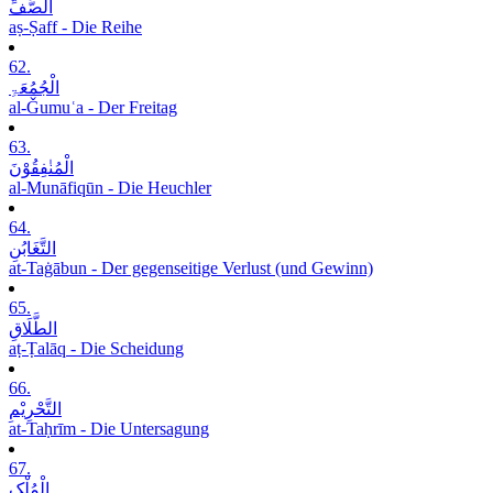
الصَّفِّ
aṣ-Ṣaff - Die Reihe
62.
الْجُمُعَۃِ
al-Ǧumuʿa - Der Freitag
63.
الْمُنٰفِقُوْنَ
al-Munāfiqūn - Die Heuchler
64.
التَّغَابُنِ
at-Taġābun - Der gegenseitige Verlust (und Gewinn)
65.
الطَّلَاقِ
aṭ-Ṭalāq - Die Scheidung
66.
التَّحْرِیْمِ
at-Taḥrīm - Die Untersagung
67.
الْمُلْکِ