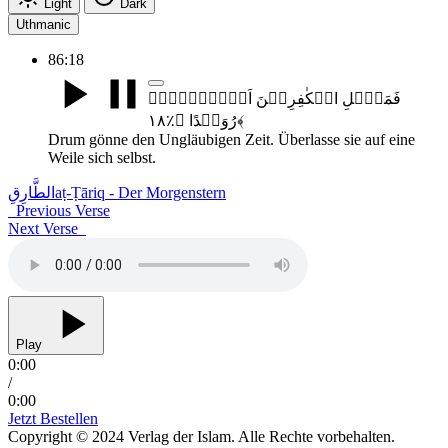
Light
Dark
Uthmanic
86:18
فَمَہِّلِ الۡکٰفِرِیۡنَ اَمۡہِلۡہُمۡ
رُوَیۡدًا ﴿٪۱۸﴾
Drum gönne den Ungläubigen Zeit. Überlasse sie auf eine
Weile sich selbst.
الطَّارِقِ
aṭ-Ṭāriq - Der Morgenstern
Previous Verse
Next Verse
Play
0:00
/
0:00
Jetzt Bestellen
Copyright © 2024 Verlag der Islam. Alle Rechte vorbehalten.