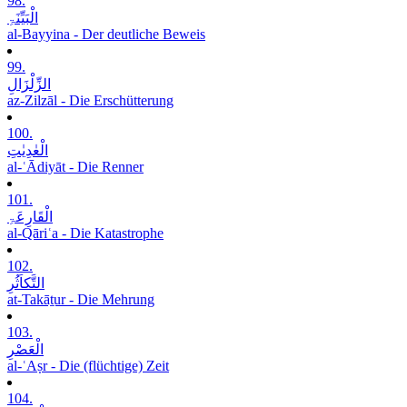
98.
الْبَیِّنَۃِ
al-Bayyina - Der deutliche Beweis
99.
الزِّلْزَالِ
az-Zilzāl - Die Erschütterung
100.
الْعٰدِیٰتِ
al-ʿĀdiyāt - Die Renner
101.
الْقَارِعَۃِ
al-Qāriʿa - Die Katastrophe
102.
التَّکاَثُرِ
at-Takāṯur - Die Mehrung
103.
الْعَصْرِ
al-ʿAṣr - Die (flüchtige) Zeit
104.