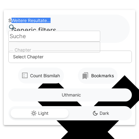
Skip
to
content
Search
Weitere Resultate...
Generic filters
Chapter
Select Chapter
Count Bismilah
Bookmarks
Uthmanic
Light
Dark