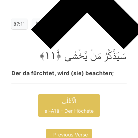
87:11
سَیَذَّکَّرُ مَنۡ یَّخۡشٰی ﴿ۙ۱۱﴾
Der da fürchtet, wird (sie) beachten;
الْاَعْلٰی
al-Aʿlā - Der Höchste
Previous Verse