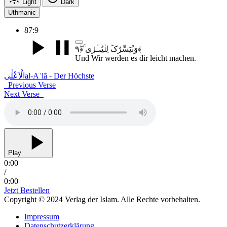
Light
Dark
Uthmanic
87:9
وَنُیَسِّرُکَ لِلۡیُسۡرٰی ۚ﴿ۖ۹﴾
Und Wir werden es dir leicht machen.
الْاَعْلٰی
al-Aʿlā - Der Höchste
Previous Verse
Next Verse
Play
0:00
/
0:00
Jetzt Bestellen
Copyright © 2024 Verlag der Islam. Alle Rechte vorbehalten.
Impressum
Datenschutzerklärung