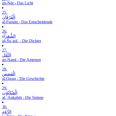
an-Nūr - Das Licht
25.
الْفُرْقَانِ
al-Furqān - Das Entscheidende
26.
الشُّعَرَآءِ
aš-Šuʿarāʾ - Die Dichter
27.
النَّمْلِ
an-Naml - Die Ameisen
28.
الْقَصَصِ
al-Qaṣaṣ - Die Geschichte
29.
الْعَنْکَبُوْتِ
al-ʿAnkabūt - Die Spinne
30.
الرُّوْمِ