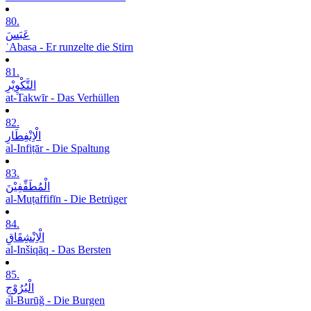
80.
عَبَسَ
ʿAbasa - Er runzelte die Stirn
81.
التَّکْوِیْرِ
at-Takwīr - Das Verhüllen
82.
الْاِنْفِطَارِ
al-Infiṭār - Die Spaltung
83.
الْمُطَفِّفِیْنَ
al-Muṭaffifīn - Die Betrüger
84.
الْاِنْشِقَاقِ
al-Inšiqāq - Das Bersten
85.
الْبُرُوْجِ
al-Burūǧ - Die Burgen