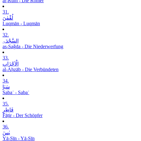
ar-Rūm - Die Römer
31.
لُقْمٰنَ
Luqmān - Luqmān
32.
السَّجْدَۃِ
as-Saǧda - Die Niederwerfung
33.
الْاَحْزَابِ
al-Aḥzāb - Die Verbündeten
34.
سَبَاٍ
Sabaʾ - Sabaʾ
35.
فَاطِرٍ
Fāṭir - Der Schöpfer
36.
یٰسٓ
Yā-Sīn - Yā-Sīn