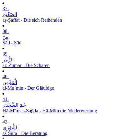
37.
الصّٰٓفّٰتِ
aṣ-Ṣāffāt - Die sich Reihenden
38.
صٓ
Ṣād - Ṣād
39.
الزُّمَرِ
az-Zumar - Die Scharen
40.
الْمُؤْمِنِ
al-Muʾmin - Der Gläubige
41.
حٰمٓ السَّجْدَۃِ
Ḥā-Mīm as-Saǧda - Ḥā-Mīm die Niederwerfung
42.
الشُّوْرٰی
aš-Šūrā - Die Beratung