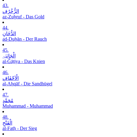
43.
الزُّخْرُفِ
az-Zuḫruf - Das Gold
44.
الدُّخَانِ
ad-Duḫān - Der Rauch
45.
الْجَاثِیَۃِ
al-Ǧāṯiya - Das Knien
46.
الْاَحْقَافِ
al-Aḥqāf - Die Sandhügel
47.
مُحَمَّدٍ
Muḥammad - Muhammad
48.
الْفَتْحِ
al-Fatḥ - Der Sieg