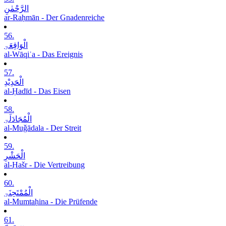
الرَّحْمٰنِ
ar-Raḥmān - Der Gnadenreiche
56.
الْوَاقِعَۃِ
al-Wāqiʿa - Das Ereignis
57.
الْحَدِیْدِ
al-Ḥadīd - Das Eisen
58.
الْمُجَادَلَۃِ
al-Muǧādala - Der Streit
59.
الْحَشْرِ
al-Ḥašr - Die Vertreibung
60.
الْمُمْتَحِنَۃِ
al-Mumtaḥina - Die Prüfende
61.