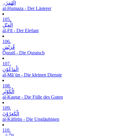
الْھُمَزَۃِ
al-Humaza - Der Lästerer
105.
الْفِیْلِ
al-Fīl - Der Elefant
106.
قُرَیْشٍ
Quraiš - Die Quraisch
107.
الْمَاعُوْنِ
al-Māʿūn - Die kleinen Dienste
108.
الْکَوْثَرِ
al-Kauṯar - Die Fülle des Guten
109.
الْکٰفِرُوْنَ
al-Kāfirūn - Die Ungläubigen
110.
النَّصْرِ