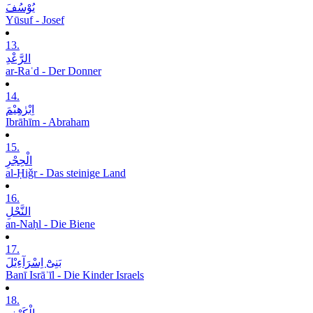
یُوْسُفَ
Yūsuf - Josef
13.
الرَّعْدِ
ar-Raʿd - Der Donner
14.
اِبْرٰھِیْمَ
Ibrāhīm - Abraham
15.
الْحِجْرِ
al-Ḥiǧr - Das steinige Land
16.
النَّحْلِ
an-Naḥl - Die Biene
17.
بَنِیْٓ اِسْرَآءِیْلَ
Banī Isrāʾīl - Die Kinder Israels
18.