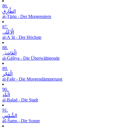
86.
الطَّارِقِ
aṭ-Ṭāriq - Der Morgenstern
87.
الْاَعْلٰی
al-Aʿlā - Der Höchste
88.
الْغَاشِیَۃِ
al-Ġāšiya - Die Überwältigende
89.
الْفَجْرِ
al-Faǧr - Die Morgendämmerung
90.
الْبَلَدِ
al-Balad - Die Stadt
91.
الشَّمْسِ
aš-Šams - Die Sonne