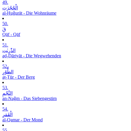
49.
الْحُجُرٰتِ
al-Ḥuǧurāt - Die Wohnräume
50.
قٓ
Qāf - Qāf
51.
الذّٰرِیٰتِ
aḏ-Ḏāriyāt - Die Wegwehenden
52.
الطُّوْرِ
aṭ-Ṭūr - Der Berg
53.
النَّجْمِ
an-Naǧm - Das Siebengestirn
54.
الْقَمَرِ
al-Qamar - Der Mond
55.