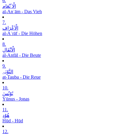
6.
الْاٴنْعَام
al-Anʿām - Das Vieh
7.
الْاَعْرَاف
al-Aʿrāf - Die Höhen
8.
الْاَنْفَالِ
al-Anfāl - Die Beute
9.
التَّوْبَۃِ
at-Tauba - Die Reue
10.
یُوْنُسَ
Yūnus - Jonas
11.
ھُوْدِ
Hūd - Hūd
12.