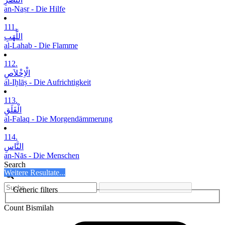
an-Naṣr - Die Hilfe
111.
اللَّھَبِ
al-Lahab - Die Flamme
112.
الْاِخْلاَصِ
al-Iḫlāṣ - Die Aufrichtigkeit
113.
الْفَلَقِ
al-Falaq - Die Morgendämmerung
114.
النَّاسِ
an-Nās - Die Menschen
Search
Weitere Resultate...
Generic filters
Count Bismilah