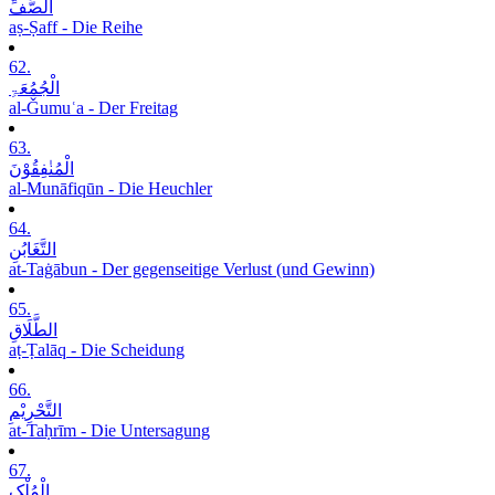
الصَّفِّ
aṣ-Ṣaff - Die Reihe
62.
الْجُمُعَۃِ
al-Ǧumuʿa - Der Freitag
63.
الْمُنٰفِقُوْنَ
al-Munāfiqūn - Die Heuchler
64.
التَّغَابُنِ
at-Taġābun - Der gegenseitige Verlust (und Gewinn)
65.
الطَّلَاقِ
aṭ-Ṭalāq - Die Scheidung
66.
التَّحْرِیْمِ
at-Taḥrīm - Die Untersagung
67.
الْمُلْکِ