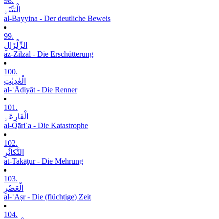
98.
الْبَیِّنَۃِ
al-Bayyina - Der deutliche Beweis
99.
الزِّلْزَالِ
az-Zilzāl - Die Erschütterung
100.
الْعٰدِیٰتِ
al-ʿĀdiyāt - Die Renner
101.
الْقَارِعَۃِ
al-Qāriʿa - Die Katastrophe
102.
التَّکاَثُرِ
at-Takāṯur - Die Mehrung
103.
الْعَصْرِ
al-ʿAṣr - Die (flüchtige) Zeit
104.