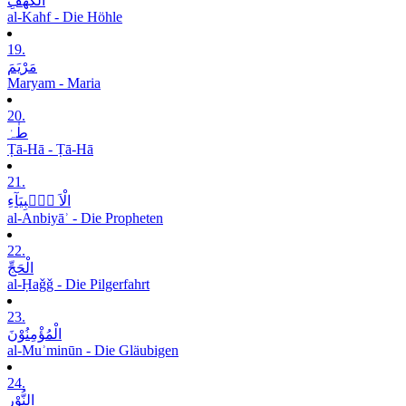
الْکَھْفِ
al-Kahf - Die Höhle
19.
مَرْیَمَ
Maryam - Maria
20.
طٰہٰ
Ṭā-Hā - Ṭā-Hā
21.
الْاَ نۡۢبِیَآءِ
al-Anbiyāʾ - Die Propheten
22.
الْحَجِّ
al-Ḥaǧǧ - Die Pilgerfahrt
23.
الْمُؤْمِنُوْنَ
al-Muʾminūn - Die Gläubigen
24.
النُّوْرِ