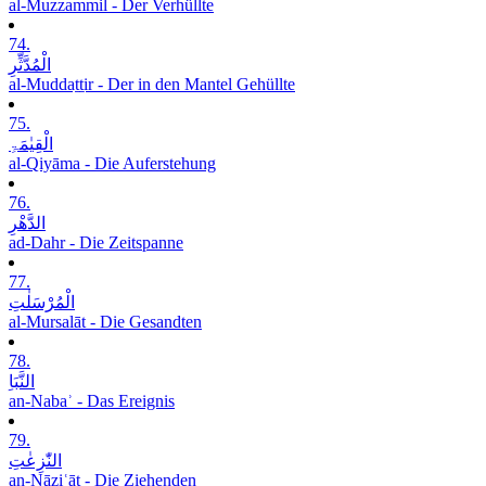
al-Muzzammil - Der Verhüllte
74.
الْمُدَّثِّرِ
al-Muddaṯṯir - Der in den Mantel Gehüllte
75.
الْقِیٰمَۃِ
al-Qiyāma - Die Auferstehung
76.
الدَّھْرِ
ad-Dahr - Die Zeitspanne
77.
الْمُرْسَلٰتِ
al-Mursalāt - Die Gesandten
78.
النَّبَاِ
an-Nabaʾ - Das Ereignis
79.
النّٰزِعٰتِ
an-Nāziʿāt - Die Ziehenden