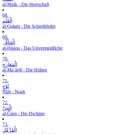
al-Mulk - Die Herrschaft
68.
الْقَلَمِ
al-Qalam - Die Schreibfeder
69.
الْحَآقَّۃِ
al-Ḥāqqa - Das Unvermeidliche
70.
الْمَعَارِجِ
al-Maʿāriǧ - Die Höhen
71.
نُوْحٍ
Nūḥ - Noah
72.
الْجِنِّ
al-Ǧinn - Die Dschinn
73.
الْمُزَّمِّلِ