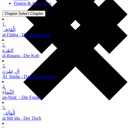
Fragen & Antworten
Chapter
Select Chapter
1.
الْفَاتِحَۃِ
al-Fātiḥa - Die Eröffnende
2.
البَقَرَة
al-Baqara - Die Kuh
3.
اٰلِ عِمْرٰنَ
Āl ʿImrān - Das Haus ʿImrāns
4.
النِّسَآءِ
an-Nisāʾ - Die Frauen
5.
الْمَآئِدَۃِ
al-Māʾida - Der Tisch