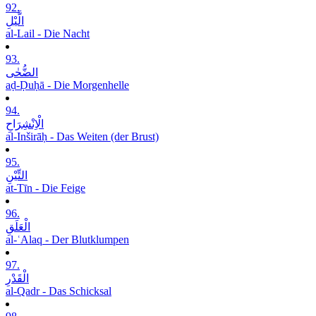
92.
الَّیْلِ
al-Lail - Die Nacht
93.
الضُّحٰی
aḍ-Ḍuḥā - Die Morgenhelle
94.
الْاِنْشِرَاحِ
al-Inširāḥ - Das Weiten (der Brust)
95.
التِّیْنِ
at-Tīn - Die Feige
96.
الْعَلَقِ
al-ʿAlaq - Der Blutklumpen
97.
الْقَدْرِ
al-Qadr - Das Schicksal