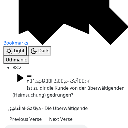
Bookmarks
Light
Dark
Uthmanic
88:2
ہَلۡ اَتٰٮکَ حَدِیۡثُ الۡغَاشِیَۃِ ؕ﴿۲﴾
Ist zu dir die Kunde von der überwältigenden
(Heimsuchung) gedrungen?
الْغَاشِیَۃِ
al-Ġāšiya - Die Überwältigende
Previous Verse
Next Verse