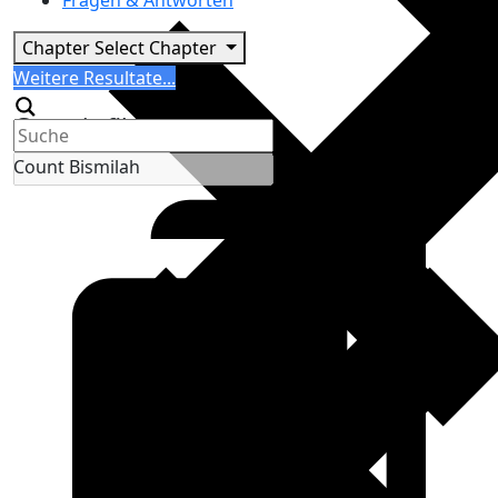
Fragen & Antworten
Chapter
Select Chapter
Search
Weitere Resultate...
Generic filters
Count Bismilah