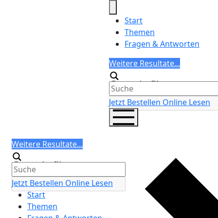
Skip
to
Start
content
Themen
Fragen & Antworten
Search
Weitere Resultate...
Generic filters
Jetzt Bestellen
Online Lesen
Search
Weitere Resultate...
Generic filters
Jetzt Bestellen
Online Lesen
Start
Themen