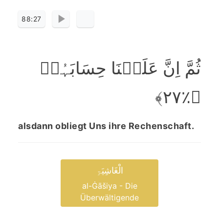
88:27
ثُمَّ اِنَّ عَلَیۡنَا حِسَابَہُمۡ
﴿٪۲۷﴾
alsdann obliegt Uns ihre Rechenschaft.
الْغَاشِیَۃِ
al-Ġāšiya - Die
Überwältigende