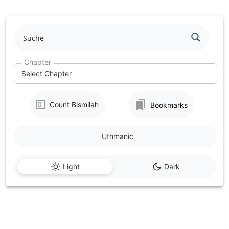
Skip
to
content
Chapter
Select Chapter
Count Bismilah
Bookmarks
Uthmanic
Light
Dark