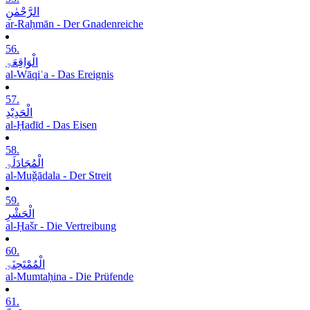
الرَّحْمٰنِ
ar-Raḥmān - Der Gnadenreiche
56.
الْوَاقِعَۃِ
al-Wāqiʿa - Das Ereignis
57.
الْحَدِیْدِ
al-Ḥadīd - Das Eisen
58.
الْمُجَادَلَۃِ
al-Muǧādala - Der Streit
59.
الْحَشْرِ
al-Ḥašr - Die Vertreibung
60.
الْمُمْتَحِنَۃِ
al-Mumtaḥina - Die Prüfende
61.