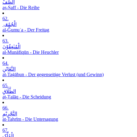
الصَّفِّ
aṣ-Ṣaff - Die Reihe
62.
الْجُمُعَۃِ
al-Ǧumuʿa - Der Freitag
63.
الْمُنٰفِقُوْنَ
al-Munāfiqūn - Die Heuchler
64.
التَّغَابُنِ
at-Taġābun - Der gegenseitige Verlust (und Gewinn)
65.
الطَّلَاقِ
aṭ-Ṭalāq - Die Scheidung
66.
التَّحْرِیْمِ
at-Taḥrīm - Die Untersagung
67.
الْمُلْکِ