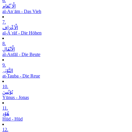
6.
الْاٴنْعَام
al-Anʿām - Das Vieh
7.
الْاَعْرَاف
al-Aʿrāf - Die Höhen
8.
الْاَنْفَالِ
al-Anfāl - Die Beute
9.
التَّوْبَۃِ
at-Tauba - Die Reue
10.
یُوْنُسَ
Yūnus - Jonas
11.
ھُوْدِ
Hūd - Hūd
12.