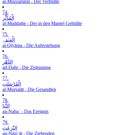
al-Muzzammil - Der Verhüllte
74.
الْمُدَّثِّرِ
al-Muddaṯṯir - Der in den Mantel Gehüllte
75.
الْقِیٰمَۃِ
al-Qiyāma - Die Auferstehung
76.
الدَّھْرِ
ad-Dahr - Die Zeitspanne
77.
الْمُرْسَلٰتِ
al-Mursalāt - Die Gesandten
78.
النَّبَاِ
an-Nabaʾ - Das Ereignis
79.
النّٰزِعٰتِ
an-Nāziʿāt - Die Ziehenden