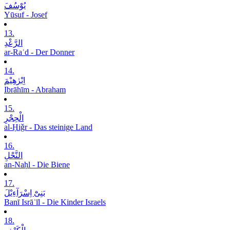
یُوْسُفَ
Yūsuf - Josef
13.
الرَّعْدِ
ar-Raʿd - Der Donner
14.
اِبْرٰھِیْمَ
Ibrāhīm - Abraham
15.
الْحِجْرِ
al-Ḥiǧr - Das steinige Land
16.
النَّحْلِ
an-Naḥl - Die Biene
17.
بَنِیْٓ اِسْرَآءِیْلَ
Banī Isrāʾīl - Die Kinder Israels
18.