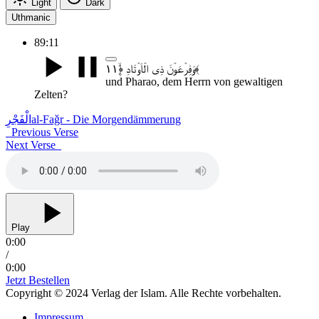
Light
Dark
Uthmanic
89:11
وَفِرۡعَوۡنَ ذِی الۡاَوۡتَادِ ﴿۪ۙ۱۱﴾
und Pharao, dem Herrn von gewaltigen
Zelten?
الْفَجْرِ
al-Faǧr - Die Morgendämmerung
Previous Verse
Next Verse
Play
0:00
/
0:00
Jetzt Bestellen
Copyright © 2024 Verlag der Islam. Alle Rechte vorbehalten.
Impressum