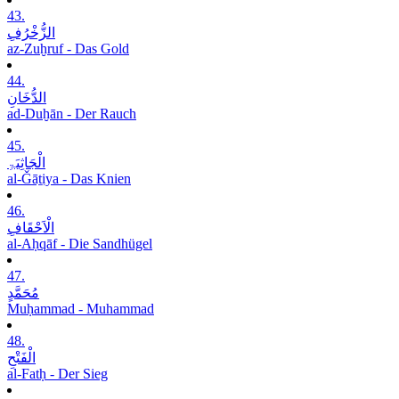
43.
الزُّخْرُفِ
az-Zuḫruf - Das Gold
44.
الدُّخَانِ
ad-Duḫān - Der Rauch
45.
الْجَاثِیَۃِ
al-Ǧāṯiya - Das Knien
46.
الْاَحْقَافِ
al-Aḥqāf - Die Sandhügel
47.
مُحَمَّدٍ
Muḥammad - Muhammad
48.
الْفَتْحِ
al-Fatḥ - Der Sieg