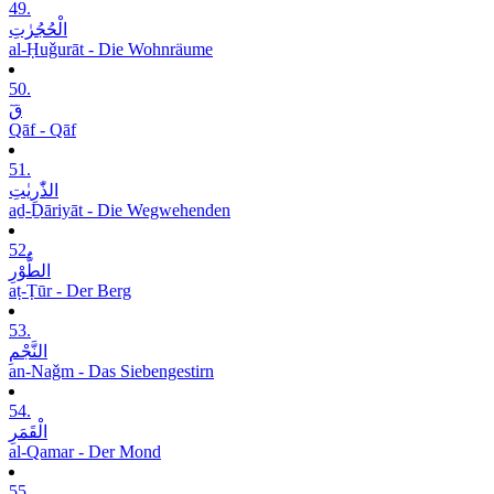
49.
الْحُجُرٰتِ
al-Ḥuǧurāt - Die Wohnräume
50.
قٓ
Qāf - Qāf
51.
الذّٰرِیٰتِ
aḏ-Ḏāriyāt - Die Wegwehenden
52.
الطُّوْرِ
aṭ-Ṭūr - Der Berg
53.
النَّجْمِ
an-Naǧm - Das Siebengestirn
54.
الْقَمَرِ
al-Qamar - Der Mond
55.