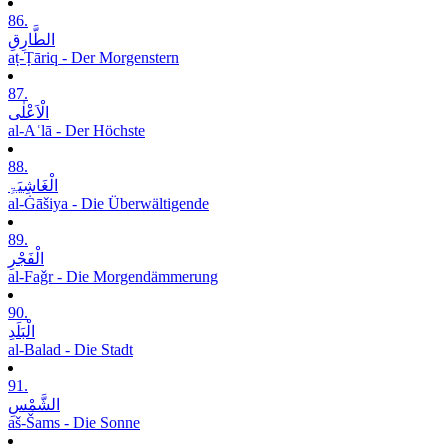
86.
الطَّارِقِ
aṭ-Ṭāriq - Der Morgenstern
87.
الْاَعْلٰی
al-Aʿlā - Der Höchste
88.
الْغَاشِیَۃِ
al-Ġāšiya - Die Überwältigende
89.
الْفَجْرِ
al-Faǧr - Die Morgendämmerung
90.
الْبَلَدِ
al-Balad - Die Stadt
91.
الشَّمْسِ
aš-Šams - Die Sonne