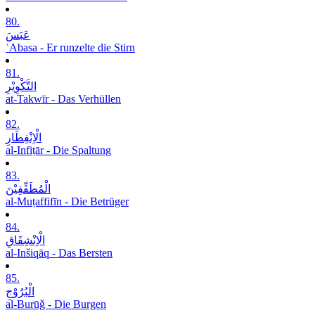
80.
عَبَسَ
ʿAbasa - Er runzelte die Stirn
81.
التَّکْوِیْرِ
at-Takwīr - Das Verhüllen
82.
الْاِنْفِطَارِ
al-Infiṭār - Die Spaltung
83.
الْمُطَفِّفِیْنَ
al-Muṭaffifīn - Die Betrüger
84.
الْاِنْشِقَاقِ
al-Inšiqāq - Das Bersten
85.
الْبُرُوْجِ
al-Burūǧ - Die Burgen