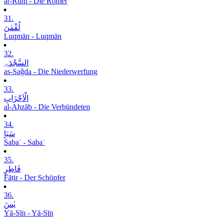
ar-Rūm - Die Römer
31.
لُقْمٰنَ
Luqmān - Luqmān
32.
السَّجْدَۃِ
as-Saǧda - Die Niederwerfung
33.
الْاَحْزَابِ
al-Aḥzāb - Die Verbündeten
34.
سَبَاٍ
Sabaʾ - Sabaʾ
35.
فَاطِرٍ
Fāṭir - Der Schöpfer
36.
یٰسٓ
Yā-Sīn - Yā-Sīn