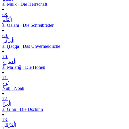
al-Mulk - Die Herrschaft
68.
الْقَلَمِ
al-Qalam - Die Schreibfeder
69.
الْحَآقَّۃِ
al-Ḥāqqa - Das Unvermeidliche
70.
الْمَعَارِجِ
al-Maʿāriǧ - Die Höhen
71.
نُوْحٍ
Nūḥ - Noah
72.
الْجِنِّ
al-Ǧinn - Die Dschinn
73.
الْمُزَّمِّلِ