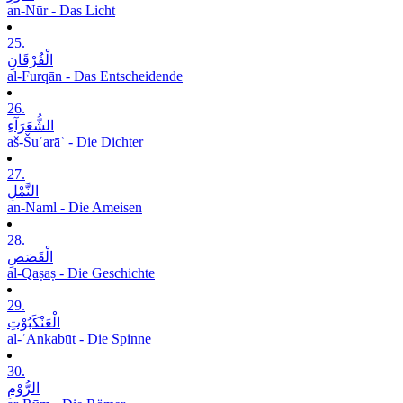
an-Nūr - Das Licht
25.
الْفُرْقَانِ
al-Furqān - Das Entscheidende
26.
الشُّعَرَآءِ
aš-Šuʿarāʾ - Die Dichter
27.
النَّمْلِ
an-Naml - Die Ameisen
28.
الْقَصَصِ
al-Qaṣaṣ - Die Geschichte
29.
الْعَنْکَبُوْتِ
al-ʿAnkabūt - Die Spinne
30.
الرُّوْمِ