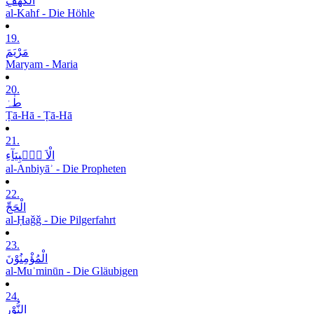
الْکَھْفِ
al-Kahf - Die Höhle
19.
مَرْیَمَ
Maryam - Maria
20.
طٰہٰ
Ṭā-Hā - Ṭā-Hā
21.
الْاَ نۡۢبِیَآءِ
al-Anbiyāʾ - Die Propheten
22.
الْحَجِّ
al-Ḥaǧǧ - Die Pilgerfahrt
23.
الْمُؤْمِنُوْنَ
al-Muʾminūn - Die Gläubigen
24.
النُّوْرِ