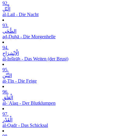
92.
الَّیْلِ
al-Lail - Die Nacht
93.
الضُّحٰی
aḍ-Ḍuḥā - Die Morgenhelle
94.
الْاِنْشِرَاحِ
al-Inširāḥ - Das Weiten (der Brust)
95.
التِّیْنِ
at-Tīn - Die Feige
96.
الْعَلَقِ
al-ʿAlaq - Der Blutklumpen
97.
الْقَدْرِ
al-Qadr - Das Schicksal