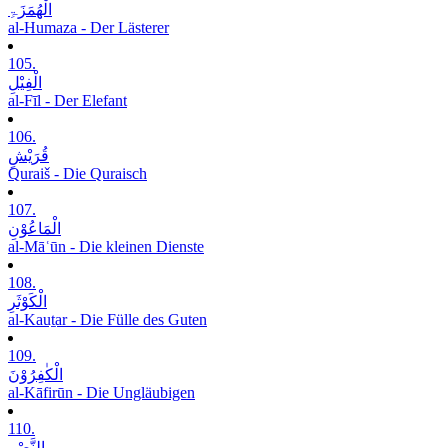
الْھُمَزَۃِ
al-Humaza - Der Lästerer
105.
الْفِیْلِ
al-Fīl - Der Elefant
106.
قُرَیْشٍ
Quraiš - Die Quraisch
107.
الْمَاعُوْنِ
al-Māʿūn - Die kleinen Dienste
108.
الْکَوْثَرِ
al-Kauṯar - Die Fülle des Guten
109.
الْکٰفِرُوْنَ
al-Kāfirūn - Die Ungläubigen
110.
النَّصْرِ