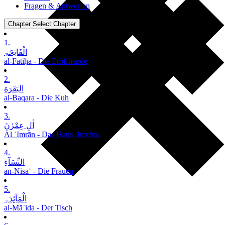
Fragen & Antworten
Chapter
Select Chapter
1.
الْفَاتِحَۃِ
al-Fātiḥa - Die Eröffnende
2.
البَقَرَة
al-Baqara - Die Kuh
3.
اٰلِ عِمْرٰنَ
Āl ʿImrān - Das Haus ʿImrāns
4.
النِّسَآءِ
an-Nisāʾ - Die Frauen
5.
الْمَآئِدَۃِ
al-Māʾida - Der Tisch