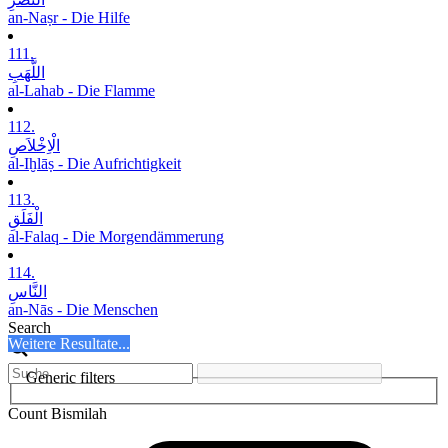
an-Naṣr - Die Hilfe
111.
اللَّھَبِ
al-Lahab - Die Flamme
112.
الْاِخْلاَصِ
al-Iḫlāṣ - Die Aufrichtigkeit
113.
الْفَلَقِ
al-Falaq - Die Morgendämmerung
114.
النَّاسِ
an-Nās - Die Menschen
Search
Weitere Resultate...
Generic filters
Count Bismilah