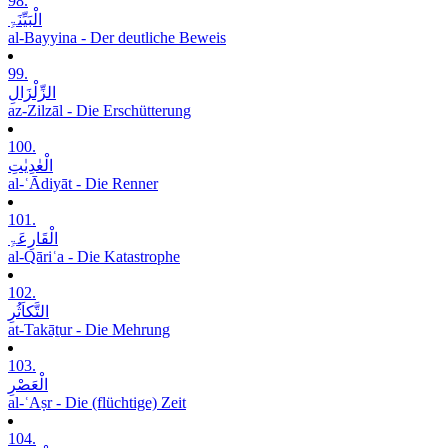
98.
الْبَیِّنَۃِ
al-Bayyina - Der deutliche Beweis
99.
الزِّلْزَالِ
az-Zilzāl - Die Erschütterung
100.
الْعٰدِیٰتِ
al-ʿĀdiyāt - Die Renner
101.
الْقَارِعَۃِ
al-Qāriʿa - Die Katastrophe
102.
التَّکاَثُرِ
at-Takāṯur - Die Mehrung
103.
الْعَصْرِ
al-ʿAṣr - Die (flüchtige) Zeit
104.