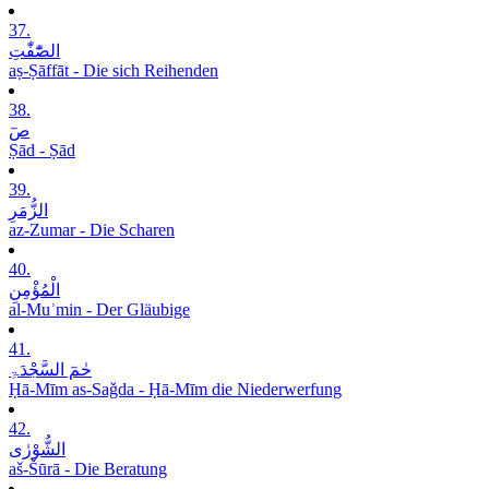
37.
الصّٰٓفّٰتِ
aṣ-Ṣāffāt - Die sich Reihenden
38.
صٓ
Ṣād - Ṣād
39.
الزُّمَرِ
az-Zumar - Die Scharen
40.
الْمُؤْمِنِ
al-Muʾmin - Der Gläubige
41.
حٰمٓ السَّجْدَۃِ
Ḥā-Mīm as-Saǧda - Ḥā-Mīm die Niederwerfung
42.
الشُّوْرٰی
aš-Šūrā - Die Beratung