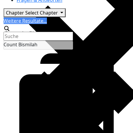
Fragen & Antworten
Chapter
Select Chapter
Search
Weitere Resultate...
Generic filters
Count Bismilah