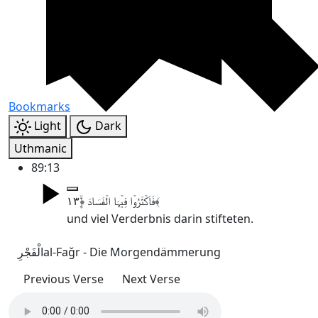
Bookmarks
Light
Dark
Uthmanic
89:13
فَاَکۡثَرُوۡا فِیۡہَا الۡفَسَادَ ﴿۪ۙ۱۳﴾
und viel Verderbnis darin stifteten.
الْفَجْرِ
al-Faǧr - Die Morgendämmerung
Previous Verse
Next Verse