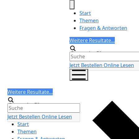
Skip
to
Start
content
Themen
Fragen & Antworten
Search
Weitere Resultate...
Generic filters
Jetzt Bestellen
Online Lesen
Search
Weitere Resultate...
Generic filters
Jetzt Bestellen
Online Lesen
Start
Themen