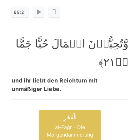
89:21
وَّتُحِبُّوۡنَ الۡمَالَ حُبًّا جَمًّا
﴿ؕ۲۱﴾
und ihr liebt den Reichtum mit
unmäßiger Liebe.
الْفَجْرِ
al-Faǧr - Die
Morgendämmerung