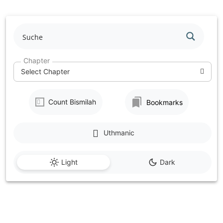
Skip
to
content
Chapter
Select Chapter
Count Bismilah
Bookmarks
Uthmanic
Light
Dark