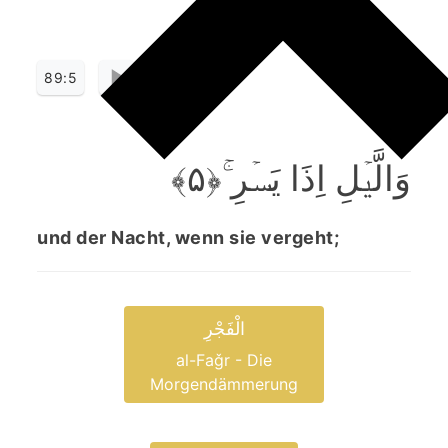
89:5
وَالَّیۡلِ اِذَا یَسۡرِ ۚ﴿۵﴾
und der Nacht, wenn sie vergeht;
الْفَجْرِ
al-Faǧr - Die
Morgendämmerung