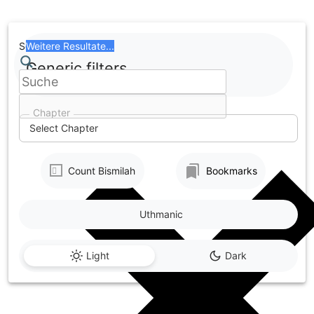
Skip
to
content
Search
Weitere Resultate...
Generic filters
Chapter
Select Chapter
Count Bismilah
Bookmarks
Uthmanic
Light
Dark