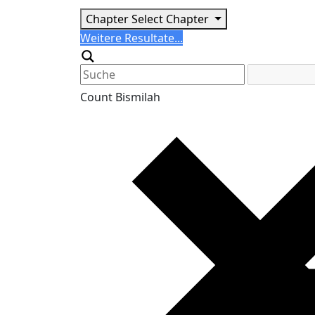
Chapter
Select Chapter
Search
Weitere Resultate...
Generic filters
Count Bismilah