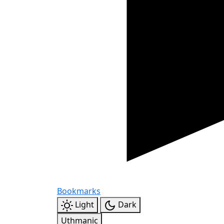
Bookmarks
Light
Dark
Uthmanic