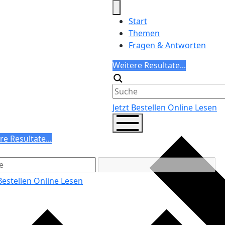
Start
Themen
Fragen & Antworten
Search
Weitere Resultate...
Generic filters
Jetzt Bestellen
Online Lesen
ch
re Resultate...
ric filters
 Bestellen
Online Lesen