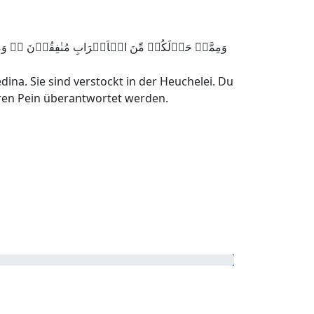
وَمِمَّنۡ حَوۡلَکُمۡ مِّنَ الۡاَعۡرَابِ مُنٰفِقُوۡنَ ؕۛ وَم
na. Sie sind verstockt in der Heuchelei. Du
weren Pein überantwortet werden.