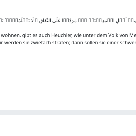
ِنۡ اَہۡلِ الۡمَدِیۡنَۃِ ۟ۛؔ مَرَدُوۡا عَلَی النِّفَاقِ ۟ لَا تَعۡلَمُہُمۡ ؕ نَحۡن
ohnen, gibt es auch Heuchler, wie unter dem Volk von Medi
Wir werden sie zwiefach strafen; dann sollen sie einer sch