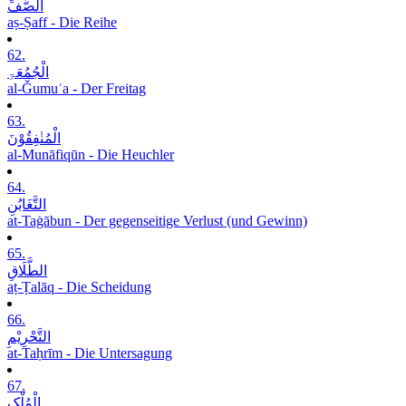
الصَّفِّ
aṣ-Ṣaff - Die Reihe
62.
الْجُمُعَۃِ
al-Ǧumuʿa - Der Freitag
63.
الْمُنٰفِقُوْنَ
al-Munāfiqūn - Die Heuchler
64.
التَّغَابُنِ
at-Taġābun - Der gegenseitige Verlust (und Gewinn)
65.
الطَّلَاقِ
aṭ-Ṭalāq - Die Scheidung
66.
التَّحْرِیْمِ
at-Taḥrīm - Die Untersagung
67.
الْمُلْکِ