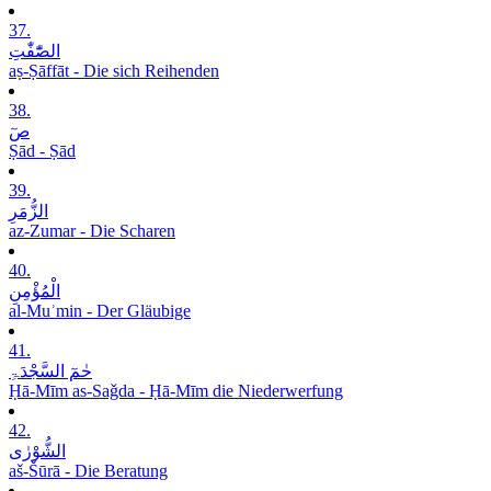
37.
الصّٰٓفّٰتِ
aṣ-Ṣāffāt - Die sich Reihenden
38.
صٓ
Ṣād - Ṣād
39.
الزُّمَرِ
az-Zumar - Die Scharen
40.
الْمُؤْمِنِ
al-Muʾmin - Der Gläubige
41.
حٰمٓ السَّجْدَۃِ
Ḥā-Mīm as-Saǧda - Ḥā-Mīm die Niederwerfung
42.
الشُّوْرٰی
aš-Šūrā - Die Beratung