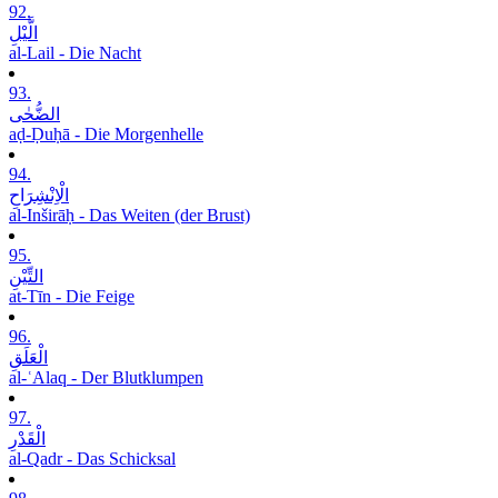
92.
الَّیْلِ
al-Lail - Die Nacht
93.
الضُّحٰی
aḍ-Ḍuḥā - Die Morgenhelle
94.
الْاِنْشِرَاحِ
al-Inširāḥ - Das Weiten (der Brust)
95.
التِّیْنِ
at-Tīn - Die Feige
96.
الْعَلَقِ
al-ʿAlaq - Der Blutklumpen
97.
الْقَدْرِ
al-Qadr - Das Schicksal