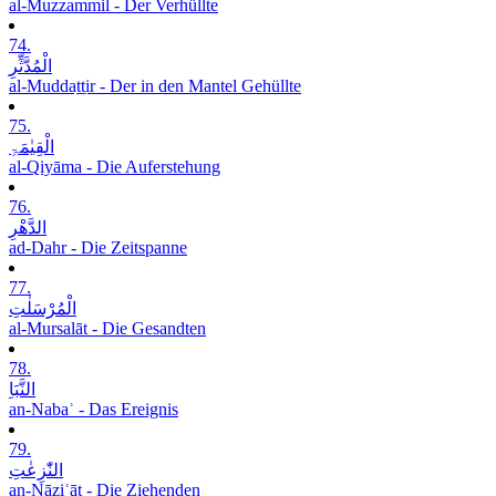
al-Muzzammil - Der Verhüllte
74.
الْمُدَّثِّرِ
al-Muddaṯṯir - Der in den Mantel Gehüllte
75.
الْقِیٰمَۃِ
al-Qiyāma - Die Auferstehung
76.
الدَّھْرِ
ad-Dahr - Die Zeitspanne
77.
الْمُرْسَلٰتِ
al-Mursalāt - Die Gesandten
78.
النَّبَاِ
an-Nabaʾ - Das Ereignis
79.
النّٰزِعٰتِ
an-Nāziʿāt - Die Ziehenden