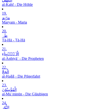
الْکَھْفِ
al-Kahf - Die Höhle
19.
مَرْیَمَ
Maryam - Maria
20.
طٰہٰ
Ṭā-Hā - Ṭā-Hā
21.
الْاَ نۡۢبِیَآءِ
al-Anbiyāʾ - Die Propheten
22.
الْحَجِّ
al-Ḥaǧǧ - Die Pilgerfahrt
23.
الْمُؤْمِنُوْنَ
al-Muʾminūn - Die Gläubigen
24.
النُّوْرِ