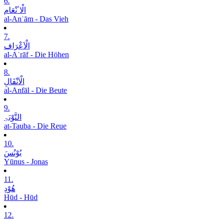
6.
الْاٴنْعَام
al-Anʿām - Das Vieh
7.
الْاَعْرَاف
al-Aʿrāf - Die Höhen
8.
الْاَنْفَالِ
al-Anfāl - Die Beute
9.
التَّوْبَۃِ
at-Tauba - Die Reue
10.
یُوْنُسَ
Yūnus - Jonas
11.
ھُوْدِ
Hūd - Hūd
12.