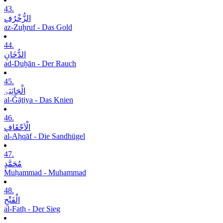
43.
الزُّخْرُفِ
az-Zuḫruf - Das Gold
44.
الدُّخَانِ
ad-Duḫān - Der Rauch
45.
الْجَاثِیَۃِ
al-Ǧāṯiya - Das Knien
46.
الْاَحْقَافِ
al-Aḥqāf - Die Sandhügel
47.
مُحَمَّدٍ
Muḥammad - Muhammad
48.
الْفَتْحِ
al-Fatḥ - Der Sieg