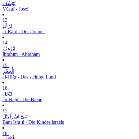
یُوْسُفَ
Yūsuf - Josef
13.
الرَّعْدِ
ar-Raʿd - Der Donner
14.
اِبْرٰھِیْمَ
Ibrāhīm - Abraham
15.
الْحِجْرِ
al-Ḥiǧr - Das steinige Land
16.
النَّحْلِ
an-Naḥl - Die Biene
17.
بَنِیْٓ اِسْرَآءِیْلَ
Banī Isrāʾīl - Die Kinder Israels
18.