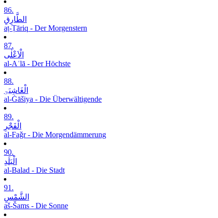
86.
الطَّارِقِ
aṭ-Ṭāriq - Der Morgenstern
87.
الْاَعْلٰی
al-Aʿlā - Der Höchste
88.
الْغَاشِیَۃِ
al-Ġāšiya - Die Überwältigende
89.
الْفَجْرِ
al-Faǧr - Die Morgendämmerung
90.
الْبَلَدِ
al-Balad - Die Stadt
91.
الشَّمْسِ
aš-Šams - Die Sonne