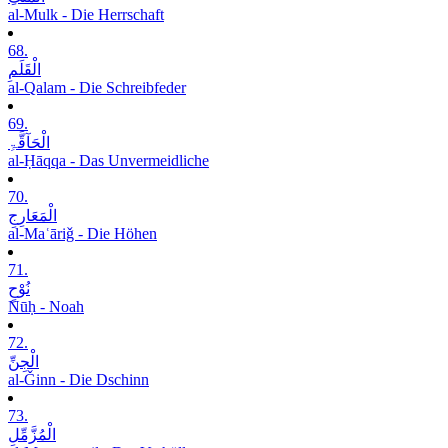
al-Mulk - Die Herrschaft
68.
الْقَلَمِ
al-Qalam - Die Schreibfeder
69.
الْحَآقَّۃِ
al-Ḥāqqa - Das Unvermeidliche
70.
الْمَعَارِجِ
al-Maʿāriǧ - Die Höhen
71.
نُوْحٍ
Nūḥ - Noah
72.
الْجِنِّ
al-Ǧinn - Die Dschinn
73.
الْمُزَّمِّلِ