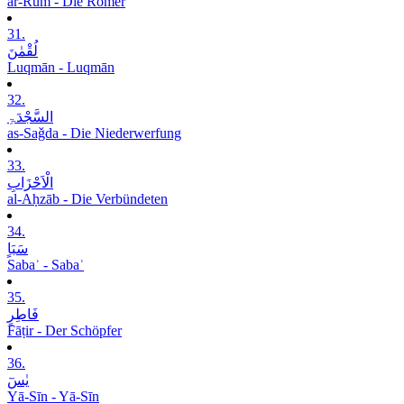
ar-Rūm - Die Römer
31.
لُقْمٰنَ
Luqmān - Luqmān
32.
السَّجْدَۃِ
as-Saǧda - Die Niederwerfung
33.
الْاَحْزَابِ
al-Aḥzāb - Die Verbündeten
34.
سَبَاٍ
Sabaʾ - Sabaʾ
35.
فَاطِرٍ
Fāṭir - Der Schöpfer
36.
یٰسٓ
Yā-Sīn - Yā-Sīn