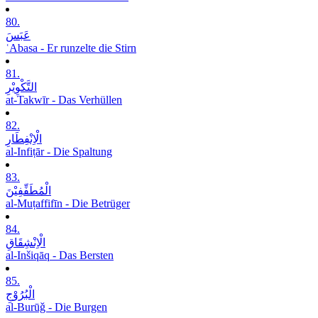
80.
عَبَسَ
ʿAbasa - Er runzelte die Stirn
81.
التَّکْوِیْرِ
at-Takwīr - Das Verhüllen
82.
الْاِنْفِطَارِ
al-Infiṭār - Die Spaltung
83.
الْمُطَفِّفِیْنَ
al-Muṭaffifīn - Die Betrüger
84.
الْاِنْشِقَاقِ
al-Inšiqāq - Das Bersten
85.
الْبُرُوْجِ
al-Burūǧ - Die Burgen