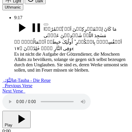
Light
Dark
Uthmanic
9:17
مَا کَانَ لِلۡمُشۡرِکِیۡنَ اَنۡ یَّعۡمُرُوۡا
مَسٰجِدَ اللّٰہِ شٰہِدِیۡنَ عَلٰۤی
اَنۡفُسِہِمۡ بِالۡکُفۡرِ ؕ اُولٰٓئِکَ حَبِطَتۡ اَعۡمَالُہُمۡ ۚۖ
وَفِی النَّارِ ہُمۡ خٰلِدُوۡنَ ﴿۱۷﴾
Es ist nicht die Aufgabe der Götzendiener, die Moscheen
Allahs zu bevölkern, solange sie gegen sich selbst bezeugen
durch den Unglauben. Sie sind es, deren Werke umsonst sein
sollen, und im Feuer müssen sie bleiben.
التَّوْبَۃِ
at-Tauba - Die Reue
Previous Verse
Next Verse
Play
0:00