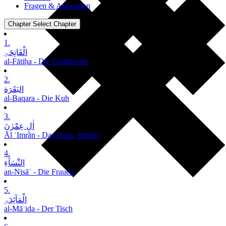
Fragen & Antworten
Chapter
Select Chapter
1.
الْفَاتِحَۃِ
al-Fātiḥa - Die Eröffnende
2.
البَقَرَة
al-Baqara - Die Kuh
3.
اٰلِ عِمْرٰنَ
Āl ʿImrān - Das Haus ʿImrāns
4.
النِّسَآءِ
an-Nisāʾ - Die Frauen
5.
الْمَآئِدَۃِ
al-Māʾida - Der Tisch