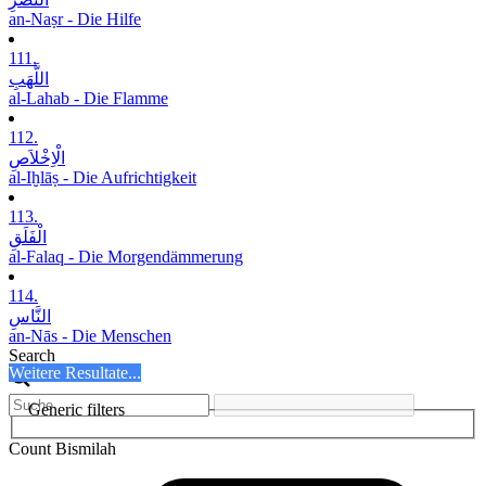
an-Naṣr - Die Hilfe
111.
اللَّھَبِ
al-Lahab - Die Flamme
112.
الْاِخْلاَصِ
al-Iḫlāṣ - Die Aufrichtigkeit
113.
الْفَلَقِ
al-Falaq - Die Morgendämmerung
114.
النَّاسِ
an-Nās - Die Menschen
Search
Weitere Resultate...
Generic filters
Count Bismilah