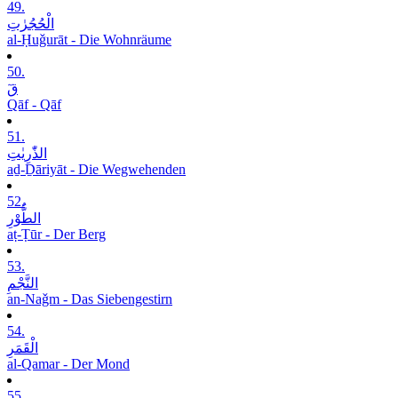
49.
الْحُجُرٰتِ
al-Ḥuǧurāt - Die Wohnräume
50.
قٓ
Qāf - Qāf
51.
الذّٰرِیٰتِ
aḏ-Ḏāriyāt - Die Wegwehenden
52.
الطُّوْرِ
aṭ-Ṭūr - Der Berg
53.
النَّجْمِ
an-Naǧm - Das Siebengestirn
54.
الْقَمَرِ
al-Qamar - Der Mond
55.