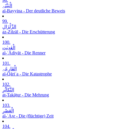
98.
الْبَیِّنَۃِ
al-Bayyina - Der deutliche Beweis
99.
الزِّلْزَالِ
az-Zilzāl - Die Erschütterung
100.
الْعٰدِیٰتِ
al-ʿĀdiyāt - Die Renner
101.
الْقَارِعَۃِ
al-Qāriʿa - Die Katastrophe
102.
التَّکاَثُرِ
at-Takāṯur - Die Mehrung
103.
الْعَصْرِ
al-ʿAṣr - Die (flüchtige) Zeit
104.