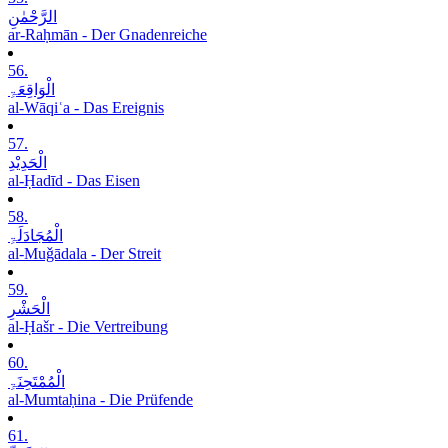
الرَّحْمٰنِ
ar-Raḥmān - Der Gnadenreiche
56.
الْوَاقِعَۃِ
al-Wāqiʿa - Das Ereignis
57.
الْحَدِیْدِ
al-Ḥadīd - Das Eisen
58.
الْمُجَادَلَۃِ
al-Muǧādala - Der Streit
59.
الْحَشْرِ
al-Ḥašr - Die Vertreibung
60.
الْمُمْتَحِنَۃِ
al-Mumtaḥina - Die Prüfende
61.