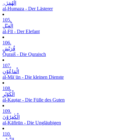
الْھُمَزَۃِ
al-Humaza - Der Lästerer
105.
الْفِیْلِ
al-Fīl - Der Elefant
106.
قُرَیْشٍ
Quraiš - Die Quraisch
107.
الْمَاعُوْنِ
al-Māʿūn - Die kleinen Dienste
108.
الْکَوْثَرِ
al-Kauṯar - Die Fülle des Guten
109.
الْکٰفِرُوْنَ
al-Kāfirūn - Die Ungläubigen
110.
النَّصْرِ