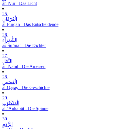
an-Nūr - Das Licht
25.
الْفُرْقَانِ
al-Furqān - Das Entscheidende
26.
الشُّعَرَآءِ
aš-Šuʿarāʾ - Die Dichter
27.
النَّمْلِ
an-Naml - Die Ameisen
28.
الْقَصَصِ
al-Qaṣaṣ - Die Geschichte
29.
الْعَنْکَبُوْتِ
al-ʿAnkabūt - Die Spinne
30.
الرُّوْمِ