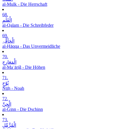
al-Mulk - Die Herrschaft
68.
الْقَلَمِ
al-Qalam - Die Schreibfeder
69.
الْحَآقَّۃِ
al-Ḥāqqa - Das Unvermeidliche
70.
الْمَعَارِجِ
al-Maʿāriǧ - Die Höhen
71.
نُوْحٍ
Nūḥ - Noah
72.
الْجِنِّ
al-Ǧinn - Die Dschinn
73.
الْمُزَّمِّلِ