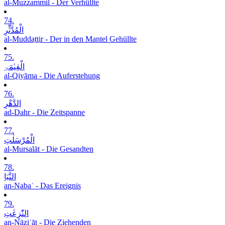
al-Muzzammil - Der Verhüllte
74.
الْمُدَّثِّرِ
al-Muddaṯṯir - Der in den Mantel Gehüllte
75.
الْقِیٰمَۃِ
al-Qiyāma - Die Auferstehung
76.
الدَّھْرِ
ad-Dahr - Die Zeitspanne
77.
الْمُرْسَلٰتِ
al-Mursalāt - Die Gesandten
78.
النَّبَاِ
an-Nabaʾ - Das Ereignis
79.
النّٰزِعٰتِ
an-Nāziʿāt - Die Ziehenden