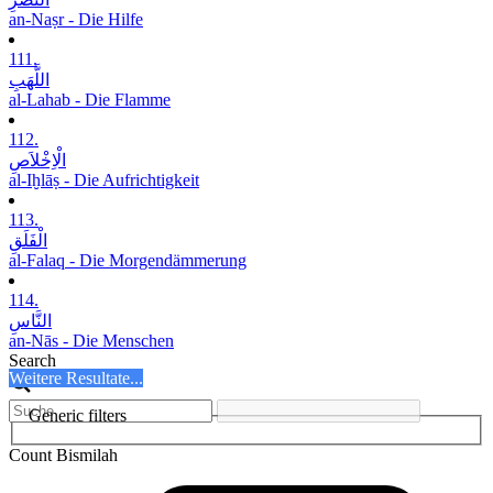
an-Naṣr - Die Hilfe
111.
اللَّھَبِ
al-Lahab - Die Flamme
112.
الْاِخْلاَصِ
al-Iḫlāṣ - Die Aufrichtigkeit
113.
الْفَلَقِ
al-Falaq - Die Morgendämmerung
114.
النَّاسِ
an-Nās - Die Menschen
Search
Weitere Resultate...
Generic filters
Count Bismilah