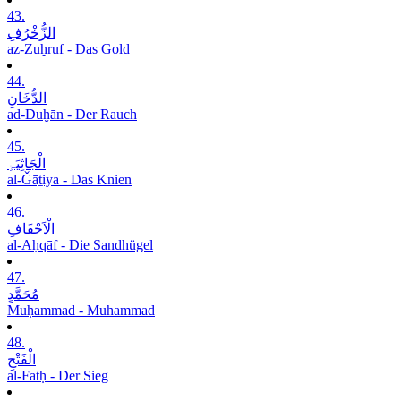
43.
الزُّخْرُفِ
az-Zuḫruf - Das Gold
44.
الدُّخَانِ
ad-Duḫān - Der Rauch
45.
الْجَاثِیَۃِ
al-Ǧāṯiya - Das Knien
46.
الْاَحْقَافِ
al-Aḥqāf - Die Sandhügel
47.
مُحَمَّدٍ
Muḥammad - Muhammad
48.
الْفَتْحِ
al-Fatḥ - Der Sieg