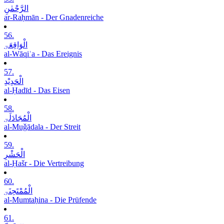
الرَّحْمٰنِ
ar-Raḥmān - Der Gnadenreiche
56.
الْوَاقِعَۃِ
al-Wāqiʿa - Das Ereignis
57.
الْحَدِیْدِ
al-Ḥadīd - Das Eisen
58.
الْمُجَادَلَۃِ
al-Muǧādala - Der Streit
59.
الْحَشْرِ
al-Ḥašr - Die Vertreibung
60.
الْمُمْتَحِنَۃِ
al-Mumtaḥina - Die Prüfende
61.