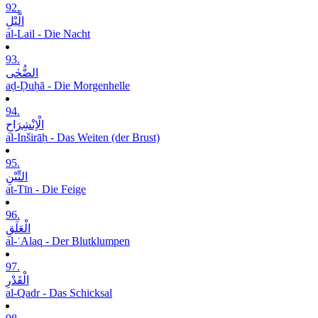
92.
الَّیْلِ
al-Lail - Die Nacht
93.
الضُّحٰی
aḍ-Ḍuḥā - Die Morgenhelle
94.
الْاِنْشِرَاحِ
al-Inširāḥ - Das Weiten (der Brust)
95.
التِّیْنِ
at-Tīn - Die Feige
96.
الْعَلَقِ
al-ʿAlaq - Der Blutklumpen
97.
الْقَدْرِ
al-Qadr - Das Schicksal