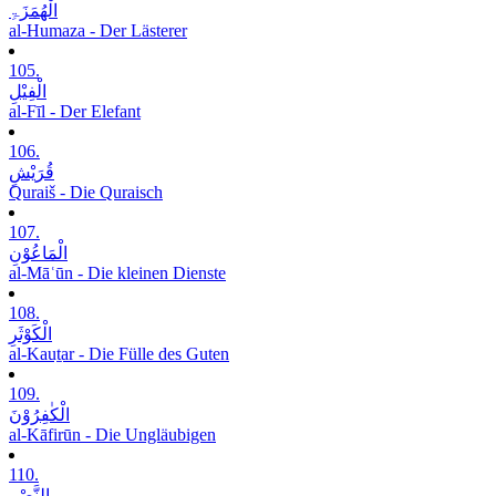
الْھُمَزَۃِ
al-Humaza - Der Lästerer
105.
الْفِیْلِ
al-Fīl - Der Elefant
106.
قُرَیْشٍ
Quraiš - Die Quraisch
107.
الْمَاعُوْنِ
al-Māʿūn - Die kleinen Dienste
108.
الْکَوْثَرِ
al-Kauṯar - Die Fülle des Guten
109.
الْکٰفِرُوْنَ
al-Kāfirūn - Die Ungläubigen
110.
النَّصْرِ