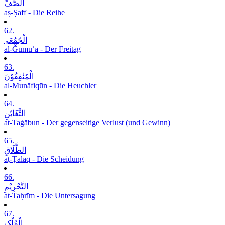
الصَّفِّ
aṣ-Ṣaff - Die Reihe
62.
الْجُمُعَۃِ
al-Ǧumuʿa - Der Freitag
63.
الْمُنٰفِقُوْنَ
al-Munāfiqūn - Die Heuchler
64.
التَّغَابُنِ
at-Taġābun - Der gegenseitige Verlust (und Gewinn)
65.
الطَّلَاقِ
aṭ-Ṭalāq - Die Scheidung
66.
التَّحْرِیْمِ
at-Taḥrīm - Die Untersagung
67.
الْمُلْکِ