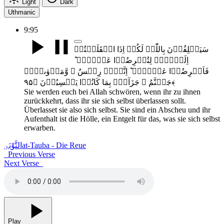
Light
Dark
Uthmanic
9:95
سَیَحۡلِفُوۡنَ بِاللّٰہِ لَکُمۡ اِذَا انۡقَلَبۡتُمۡ
اِلَیۡہِمۡ لِتُعۡرِضُوۡا عَنۡہُمۡ ؕ
فَاَعۡرِضُوۡا عَنۡہُمۡ ؕ اِنَّہُمۡ رِجۡسٌ ۫ وَّمَاۡوٰٮہُمۡ
جَہَنَّمُ ۚ جَزَآءًۢ بِمَا کَانُوۡا یَکۡسِبُوۡنَ ﴿۹۵﴾
Sie werden euch bei Allah schwören, wenn ihr zu ihnen
zurückkehrt, dass ihr sie sich selbst überlassen sollt.
Überlasset sie also sich selbst. Sie sind ein Abscheu und ihr
Aufenthalt ist die Hölle, ein Entgelt für das, was sie sich selbst
erwarben.
التَّوْبَۃِ
at-Tauba - Die Reue
Previous Verse
Next Verse
Play