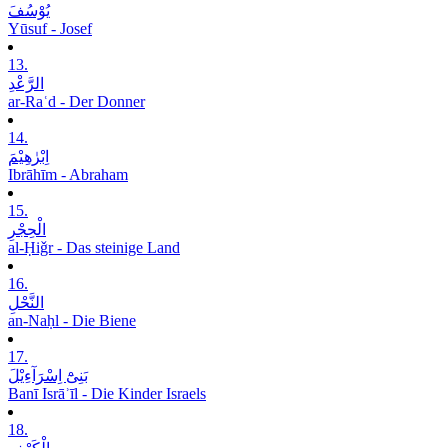
یُوْسُفَ
Yūsuf - Josef
13.
الرَّعْدِ
ar-Raʿd - Der Donner
14.
اِبْرٰھِیْمَ
Ibrāhīm - Abraham
15.
الْحِجْرِ
al-Ḥiǧr - Das steinige Land
16.
النَّحْلِ
an-Naḥl - Die Biene
17.
بَنِیْٓ اِسْرَآءِیْلَ
Banī Isrāʾīl - Die Kinder Israels
18.