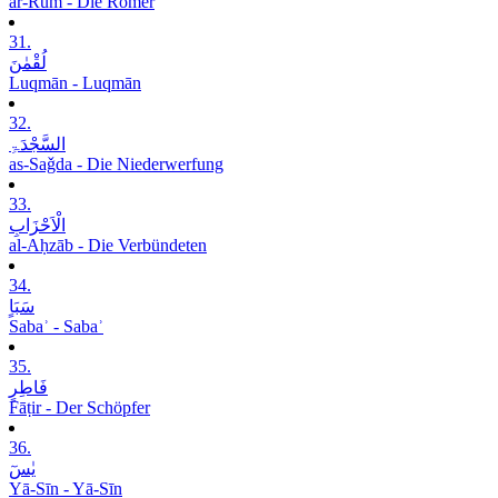
ar-Rūm - Die Römer
31.
لُقْمٰنَ
Luqmān - Luqmān
32.
السَّجْدَۃِ
as-Saǧda - Die Niederwerfung
33.
الْاَحْزَابِ
al-Aḥzāb - Die Verbündeten
34.
سَبَاٍ
Sabaʾ - Sabaʾ
35.
فَاطِرٍ
Fāṭir - Der Schöpfer
36.
یٰسٓ
Yā-Sīn - Yā-Sīn