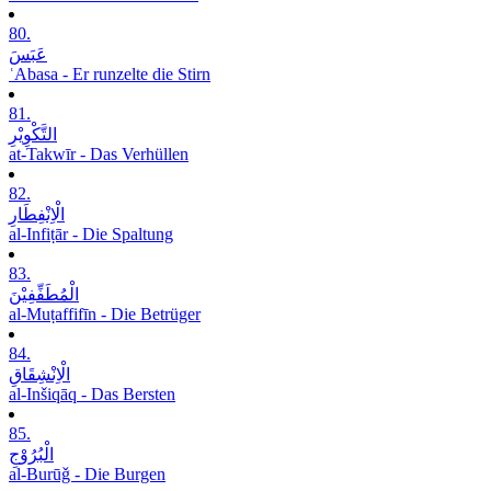
80.
عَبَسَ
ʿAbasa - Er runzelte die Stirn
81.
التَّکْوِیْرِ
at-Takwīr - Das Verhüllen
82.
الْاِنْفِطَارِ
al-Infiṭār - Die Spaltung
83.
الْمُطَفِّفِیْنَ
al-Muṭaffifīn - Die Betrüger
84.
الْاِنْشِقَاقِ
al-Inšiqāq - Das Bersten
85.
الْبُرُوْجِ
al-Burūǧ - Die Burgen