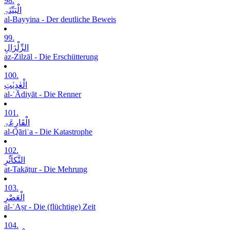
98.
الْبَیِّنَۃِ
al-Bayyina - Der deutliche Beweis
99.
الزِّلْزَالِ
az-Zilzāl - Die Erschütterung
100.
الْعٰدِیٰتِ
al-ʿĀdiyāt - Die Renner
101.
الْقَارِعَۃِ
al-Qāriʿa - Die Katastrophe
102.
التَّکاَثُرِ
at-Takāṯur - Die Mehrung
103.
الْعَصْرِ
al-ʿAṣr - Die (flüchtige) Zeit
104.