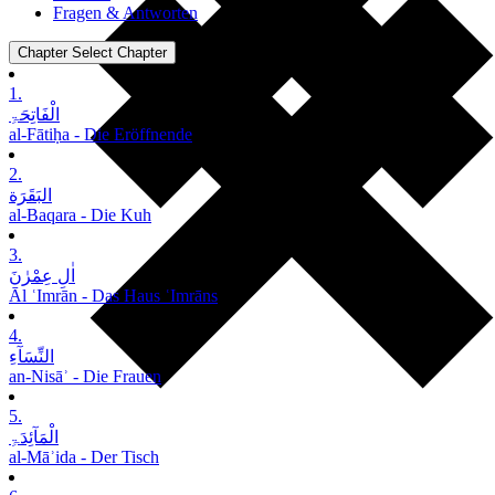
Fragen & Antworten
Chapter
Select Chapter
1.
الْفَاتِحَۃِ
al-Fātiḥa - Die Eröffnende
2.
البَقَرَة
al-Baqara - Die Kuh
3.
اٰلِ عِمْرٰنَ
Āl ʿImrān - Das Haus ʿImrāns
4.
النِّسَآءِ
an-Nisāʾ - Die Frauen
5.
الْمَآئِدَۃِ
al-Māʾida - Der Tisch