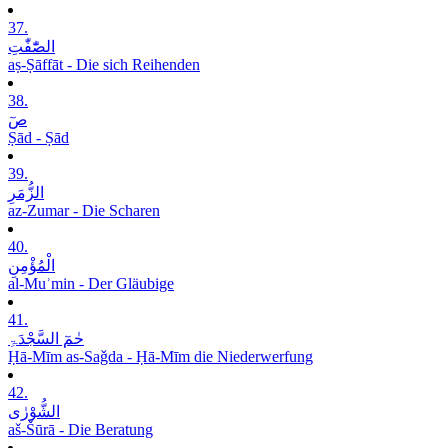
37.
الصّٰٓفّٰتِ
aṣ-Ṣāffāt - Die sich Reihenden
38.
صٓ
Ṣād - Ṣād
39.
الزُّمَرِ
az-Zumar - Die Scharen
40.
الْمُؤْمِنِ
al-Muʾmin - Der Gläubige
41.
حٰمٓ السَّجْدَۃِ
Ḥā-Mīm as-Saǧda - Ḥā-Mīm die Niederwerfung
42.
الشُّوْرٰی
aš-Šūrā - Die Beratung