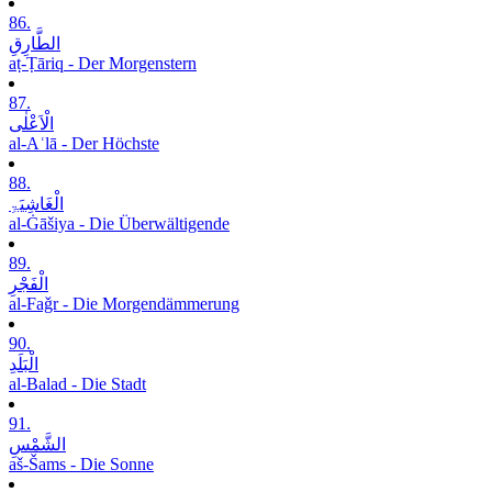
86.
الطَّارِقِ
aṭ-Ṭāriq - Der Morgenstern
87.
الْاَعْلٰی
al-Aʿlā - Der Höchste
88.
الْغَاشِیَۃِ
al-Ġāšiya - Die Überwältigende
89.
الْفَجْرِ
al-Faǧr - Die Morgendämmerung
90.
الْبَلَدِ
al-Balad - Die Stadt
91.
الشَّمْسِ
aš-Šams - Die Sonne