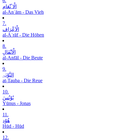
6.
الْاٴنْعَام
al-Anʿām - Das Vieh
7.
الْاَعْرَاف
al-Aʿrāf - Die Höhen
8.
الْاَنْفَالِ
al-Anfāl - Die Beute
9.
التَّوْبَۃِ
at-Tauba - Die Reue
10.
یُوْنُسَ
Yūnus - Jonas
11.
ھُوْدِ
Hūd - Hūd
12.