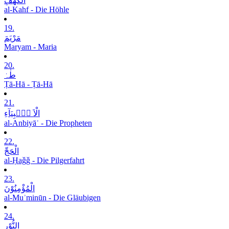
الْکَھْفِ
al-Kahf - Die Höhle
19.
مَرْیَمَ
Maryam - Maria
20.
طٰہٰ
Ṭā-Hā - Ṭā-Hā
21.
الْاَ نۡۢبِیَآءِ
al-Anbiyāʾ - Die Propheten
22.
الْحَجِّ
al-Ḥaǧǧ - Die Pilgerfahrt
23.
الْمُؤْمِنُوْنَ
al-Muʾminūn - Die Gläubigen
24.
النُّوْرِ