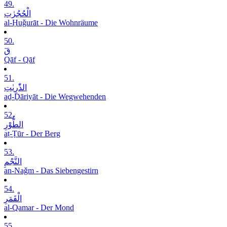
49.
الْحُجُرٰتِ
al-Ḥuǧurāt - Die Wohnräume
50.
قٓ
Qāf - Qāf
51.
الذّٰرِیٰتِ
aḏ-Ḏāriyāt - Die Wegwehenden
52.
الطُّوْرِ
aṭ-Ṭūr - Der Berg
53.
النَّجْمِ
an-Naǧm - Das Siebengestirn
54.
الْقَمَرِ
al-Qamar - Der Mond
55.