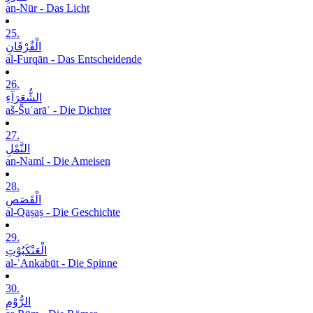
an-Nūr - Das Licht
25.
الْفُرْقَانِ
al-Furqān - Das Entscheidende
26.
الشُّعَرَآءِ
aš-Šuʿarāʾ - Die Dichter
27.
النَّمْلِ
an-Naml - Die Ameisen
28.
الْقَصَصِ
al-Qaṣaṣ - Die Geschichte
29.
الْعَنْکَبُوْتِ
al-ʿAnkabūt - Die Spinne
30.
الرُّوْمِ