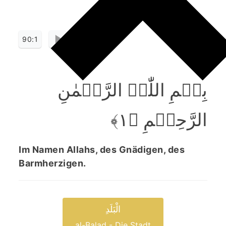
90:1
بِسۡمِ اللّٰہِ الرَّحۡمٰنِ
الرَّحِیۡمِ ﴿۱﴾
Im Namen Allahs, des Gnädigen, des
Barmherzigen.
الْبَلَدِ
al-Balad - Die Stadt