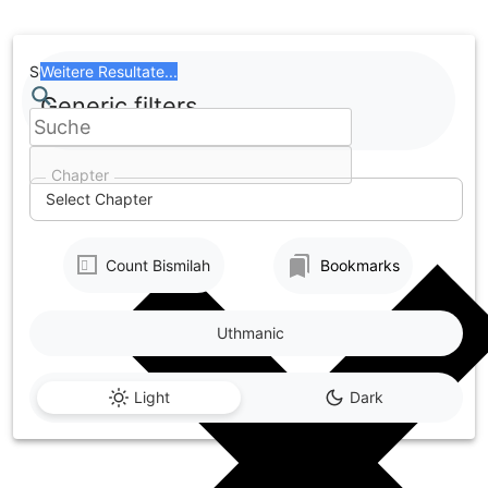
Skip
to
content
Search
Weitere Resultate...
Generic filters
Chapter
Select Chapter
Count Bismilah
Bookmarks
Uthmanic
Light
Dark