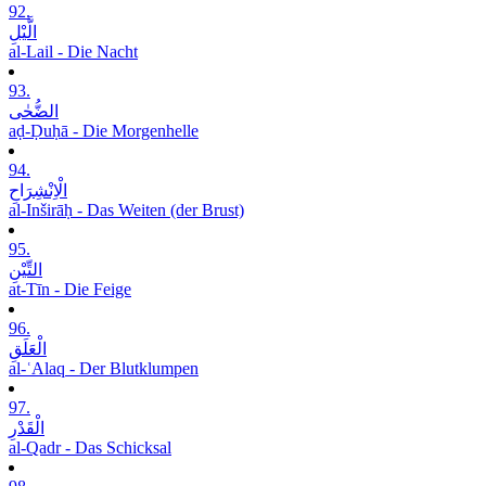
92.
الَّیْلِ
al-Lail - Die Nacht
93.
الضُّحٰی
aḍ-Ḍuḥā - Die Morgenhelle
94.
الْاِنْشِرَاحِ
al-Inširāḥ - Das Weiten (der Brust)
95.
التِّیْنِ
at-Tīn - Die Feige
96.
الْعَلَقِ
al-ʿAlaq - Der Blutklumpen
97.
الْقَدْرِ
al-Qadr - Das Schicksal