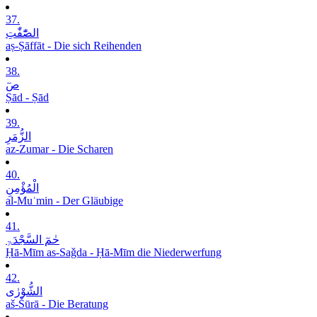
37.
الصّٰٓفّٰتِ
aṣ-Ṣāffāt - Die sich Reihenden
38.
صٓ
Ṣād - Ṣād
39.
الزُّمَرِ
az-Zumar - Die Scharen
40.
الْمُؤْمِنِ
al-Muʾmin - Der Gläubige
41.
حٰمٓ السَّجْدَۃِ
Ḥā-Mīm as-Saǧda - Ḥā-Mīm die Niederwerfung
42.
الشُّوْرٰی
aš-Šūrā - Die Beratung