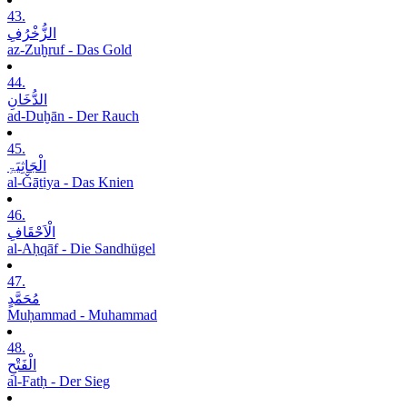
43.
الزُّخْرُفِ
az-Zuḫruf - Das Gold
44.
الدُّخَانِ
ad-Duḫān - Der Rauch
45.
الْجَاثِیَۃِ
al-Ǧāṯiya - Das Knien
46.
الْاَحْقَافِ
al-Aḥqāf - Die Sandhügel
47.
مُحَمَّدٍ
Muḥammad - Muhammad
48.
الْفَتْحِ
al-Fatḥ - Der Sieg