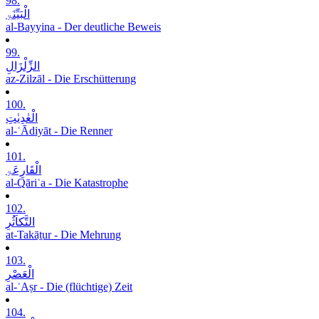
98.
الْبَیِّنَۃِ
al-Bayyina - Der deutliche Beweis
99.
الزِّلْزَالِ
az-Zilzāl - Die Erschütterung
100.
الْعٰدِیٰتِ
al-ʿĀdiyāt - Die Renner
101.
الْقَارِعَۃِ
al-Qāriʿa - Die Katastrophe
102.
التَّکاَثُرِ
at-Takāṯur - Die Mehrung
103.
الْعَصْرِ
al-ʿAṣr - Die (flüchtige) Zeit
104.