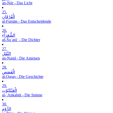
an-Nūr - Das Licht
25.
الْفُرْقَانِ
al-Furqān - Das Entscheidende
26.
الشُّعَرَآءِ
aš-Šuʿarāʾ - Die Dichter
27.
النَّمْلِ
an-Naml - Die Ameisen
28.
الْقَصَصِ
al-Qaṣaṣ - Die Geschichte
29.
الْعَنْکَبُوْتِ
al-ʿAnkabūt - Die Spinne
30.
الرُّوْمِ