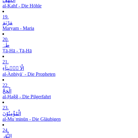
الْکَھْفِ
al-Kahf - Die Höhle
19.
مَرْیَمَ
Maryam - Maria
20.
طٰہٰ
Ṭā-Hā - Ṭā-Hā
21.
الْاَ نۡۢبِیَآءِ
al-Anbiyāʾ - Die Propheten
22.
الْحَجِّ
al-Ḥaǧǧ - Die Pilgerfahrt
23.
الْمُؤْمِنُوْنَ
al-Muʾminūn - Die Gläubigen
24.
النُّوْرِ