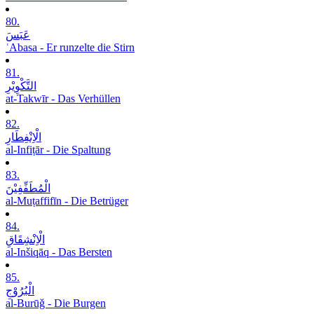
80.
عَبَسَ
ʿAbasa - Er runzelte die Stirn
81.
التَّکْوِیْرِ
at-Takwīr - Das Verhüllen
82.
الْاِنْفِطَارِ
al-Infiṭār - Die Spaltung
83.
الْمُطَفِّفِیْنَ
al-Muṭaffifīn - Die Betrüger
84.
الْاِنْشِقَاقِ
al-Inšiqāq - Das Bersten
85.
الْبُرُوْجِ
al-Burūǧ - Die Burgen