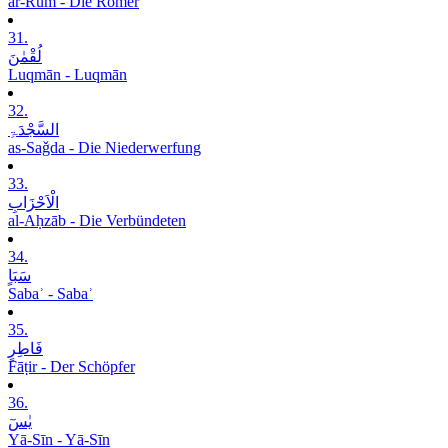
ar-Rūm - Die Römer
31.
لُقْمٰنَ
Luqmān - Luqmān
32.
السَّجْدَۃِ
as-Saǧda - Die Niederwerfung
33.
الْاَحْزَابِ
al-Aḥzāb - Die Verbündeten
34.
سَبَاٍ
Sabaʾ - Sabaʾ
35.
فَاطِرٍ
Fāṭir - Der Schöpfer
36.
یٰسٓ
Yā-Sīn - Yā-Sīn