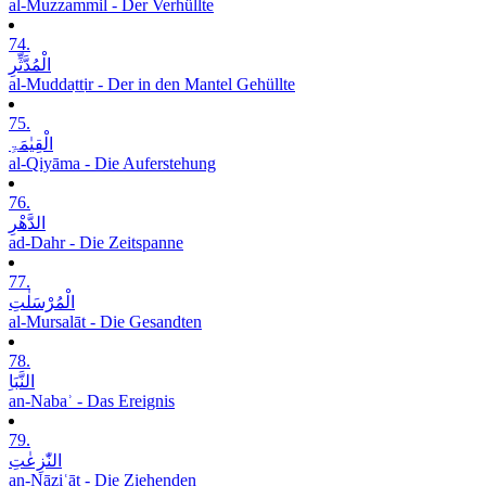
al-Muzzammil - Der Verhüllte
74.
الْمُدَّثِّرِ
al-Muddaṯṯir - Der in den Mantel Gehüllte
75.
الْقِیٰمَۃِ
al-Qiyāma - Die Auferstehung
76.
الدَّھْرِ
ad-Dahr - Die Zeitspanne
77.
الْمُرْسَلٰتِ
al-Mursalāt - Die Gesandten
78.
النَّبَاِ
an-Nabaʾ - Das Ereignis
79.
النّٰزِعٰتِ
an-Nāziʿāt - Die Ziehenden