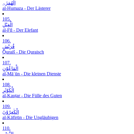
الْھُمَزَۃِ
al-Humaza - Der Lästerer
105.
الْفِیْلِ
al-Fīl - Der Elefant
106.
قُرَیْشٍ
Quraiš - Die Quraisch
107.
الْمَاعُوْنِ
al-Māʿūn - Die kleinen Dienste
108.
الْکَوْثَرِ
al-Kauṯar - Die Fülle des Guten
109.
الْکٰفِرُوْنَ
al-Kāfirūn - Die Ungläubigen
110.
النَّصْرِ