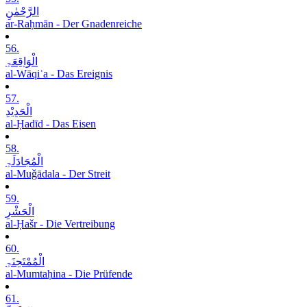
الرَّحْمٰنِ
ar-Raḥmān - Der Gnadenreiche
56.
الْوَاقِعَۃِ
al-Wāqiʿa - Das Ereignis
57.
الْحَدِیْدِ
al-Ḥadīd - Das Eisen
58.
الْمُجَادَلَۃِ
al-Muǧādala - Der Streit
59.
الْحَشْرِ
al-Ḥašr - Die Vertreibung
60.
الْمُمْتَحِنَۃِ
al-Mumtaḥina - Die Prüfende
61.