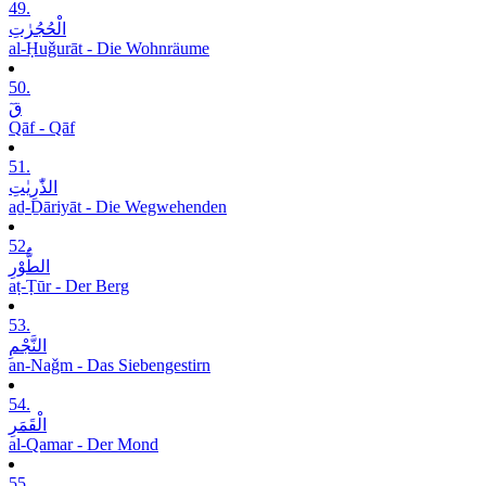
49.
الْحُجُرٰتِ
al-Ḥuǧurāt - Die Wohnräume
50.
قٓ
Qāf - Qāf
51.
الذّٰرِیٰتِ
aḏ-Ḏāriyāt - Die Wegwehenden
52.
الطُّوْرِ
aṭ-Ṭūr - Der Berg
53.
النَّجْمِ
an-Naǧm - Das Siebengestirn
54.
الْقَمَرِ
al-Qamar - Der Mond
55.