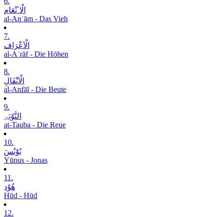
6.
الْاٴنْعَام
al-Anʿām - Das Vieh
7.
الْاَعْرَاف
al-Aʿrāf - Die Höhen
8.
الْاَنْفَالِ
al-Anfāl - Die Beute
9.
التَّوْبَۃِ
at-Tauba - Die Reue
10.
یُوْنُسَ
Yūnus - Jonas
11.
ھُوْدِ
Hūd - Hūd
12.