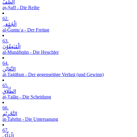
الصَّفِّ
aṣ-Ṣaff - Die Reihe
62.
الْجُمُعَۃِ
al-Ǧumuʿa - Der Freitag
63.
الْمُنٰفِقُوْنَ
al-Munāfiqūn - Die Heuchler
64.
التَّغَابُنِ
at-Taġābun - Der gegenseitige Verlust (und Gewinn)
65.
الطَّلَاقِ
aṭ-Ṭalāq - Die Scheidung
66.
التَّحْرِیْمِ
at-Taḥrīm - Die Untersagung
67.
الْمُلْکِ