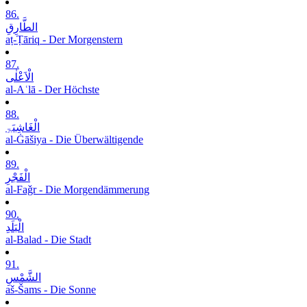
86.
الطَّارِقِ
aṭ-Ṭāriq - Der Morgenstern
87.
الْاَعْلٰی
al-Aʿlā - Der Höchste
88.
الْغَاشِیَۃِ
al-Ġāšiya - Die Überwältigende
89.
الْفَجْرِ
al-Faǧr - Die Morgendämmerung
90.
الْبَلَدِ
al-Balad - Die Stadt
91.
الشَّمْسِ
aš-Šams - Die Sonne