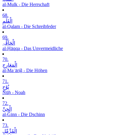
al-Mulk - Die Herrschaft
68.
الْقَلَمِ
al-Qalam - Die Schreibfeder
69.
الْحَآقَّۃِ
al-Ḥāqqa - Das Unvermeidliche
70.
الْمَعَارِجِ
al-Maʿāriǧ - Die Höhen
71.
نُوْحٍ
Nūḥ - Noah
72.
الْجِنِّ
al-Ǧinn - Die Dschinn
73.
الْمُزَّمِّلِ