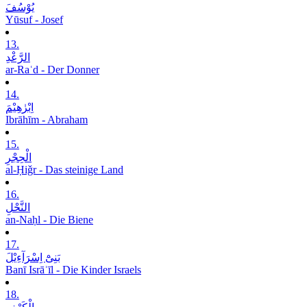
یُوْسُفَ
Yūsuf - Josef
13.
الرَّعْدِ
ar-Raʿd - Der Donner
14.
اِبْرٰھِیْمَ
Ibrāhīm - Abraham
15.
الْحِجْرِ
al-Ḥiǧr - Das steinige Land
16.
النَّحْلِ
an-Naḥl - Die Biene
17.
بَنِیْٓ اِسْرَآءِیْلَ
Banī Isrāʾīl - Die Kinder Israels
18.