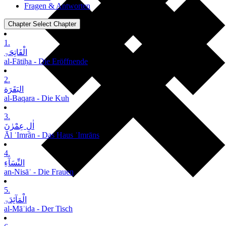
Fragen & Antworten
Chapter
Select Chapter
1.
الْفَاتِحَۃِ
al-Fātiḥa - Die Eröffnende
2.
البَقَرَة
al-Baqara - Die Kuh
3.
اٰلِ عِمْرٰنَ
Āl ʿImrān - Das Haus ʿImrāns
4.
النِّسَآءِ
an-Nisāʾ - Die Frauen
5.
الْمَآئِدَۃِ
al-Māʾida - Der Tisch