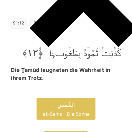
91:12
کَذَّبَتۡ ثَمُوۡدُ بِطَغۡوٰٮہَاۤ ﴿۪ۙ۱۲﴾
Die Ṯamūd leugneten die Wahrheit in
ihrem Trotz.
الشَّمْسِ
aš-Šams - Die Sonne