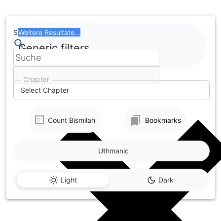
Skip
to
content
Search
Weitere Resultate...
Generic filters
Chapter
Select Chapter
Count Bismilah
Bookmarks
Uthmanic
Light
Dark